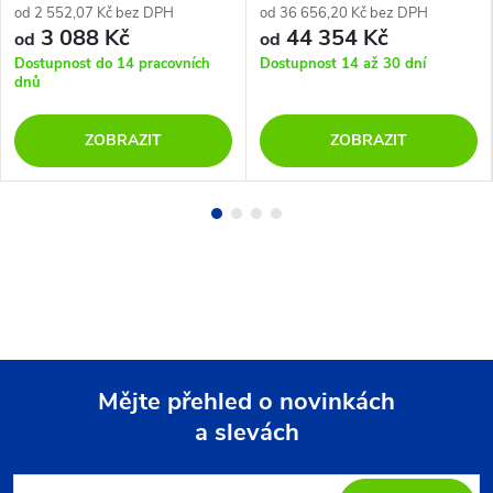
od 2 552,07 Kč bez DPH
od 36 656,20 Kč bez DPH
3 088 Kč
44 354 Kč
od
od
Dostupnost do 14 pracovních
Dostupnost 14 až 30 dní
dnů
ZOBRAZIT
ZOBRAZIT
Mějte přehled o novinkách
a slevách
Z