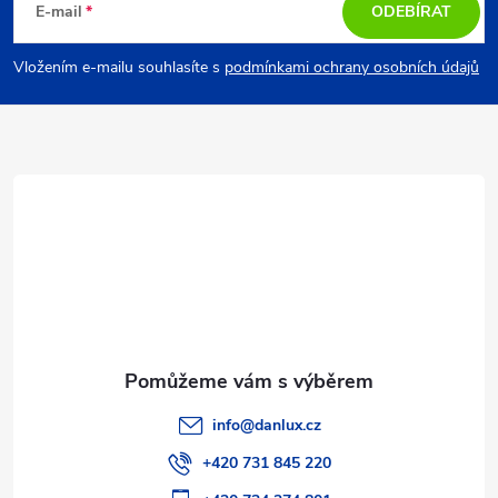
á
E-mail
ODEBÍRAT
p
Vložením e-mailu souhlasíte s
podmínkami ochrany osobních údajů
a
t
í
info
@
danlux.cz
+420 731 845 220