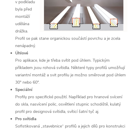
v podkladu
byla před
montáží
udělána
drážka.
Profil se pak stane organickou součástí povrchu a je zcela
nenápadný.
Úhlové
Pro aplikace, kde je třeba svítit pod úhlem. Typickým
příkladem jsou rohová svítidla. Některé typy profilů umožňují
variantní montáž a svit profilu je možno směrovat pod úhlem
30° nebo 60°.
Speciální
Profily pro specifické použití. Například pro hranové svícení
do skla, nasvícení polic, osvětlení stupnic schodiště, kulatý
profil pro designová svítidla, svíticí šatní tyč aj.
Pro svítidla
Sofistikovaná „stavebnice“ profilů a jejich dílů pro konstrukci