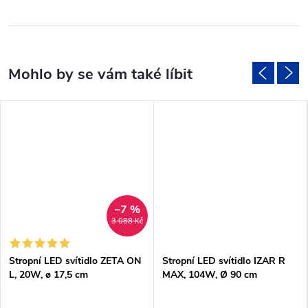
–7 %
3 088 Kč
Stropní LED svítidlo ZETA ON
Stropní LED svítidlo IZAR R
L, 20W, ø 17,5 cm
MAX, 104W, Ø 90 cm