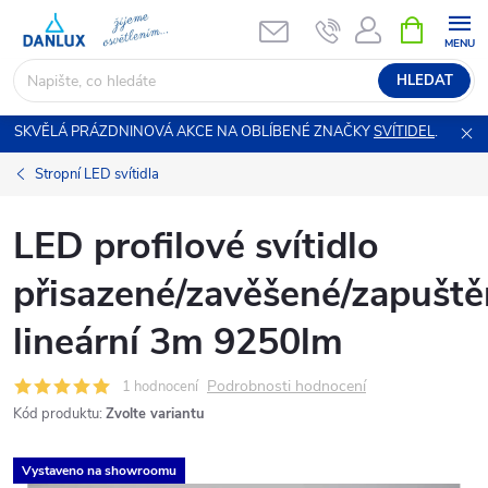
Přejít
NÁKUPNÍ
KOŠÍK
na
obsah
HLEDAT
SKVĚLÁ PRÁZDNINOVÁ AKCE NA OBLÍBENÉ ZNAČKY
SVÍTIDEL
.
Stropní LED svítidla
LED profilové svítidlo
přisazené/zavěšené/zapušt
lineární 3m 9250lm
Podrobnosti hodnocení
1 hodnocení
Kód produktu:
Zvolte variantu
Vystaveno na showroomu