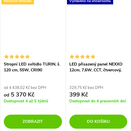
Možnost stmívání
Vystaveno na showroomu
čtyřech velikostech s možností
stmívání.
Stropní LED svítidlo TURIN, š.
LED přisazený panel NEXXO
120 cm, 55W, CRI90
12cm, 7,6W, CCT, čtvercový,
bílý
od 4 438,02 Kč bez DPH
329,75 Kč bez DPH
5 370 Kč
399 Kč
od
Dostupnost 4 až 5 týdnů
Dostupnost do 4 pracovních dní
ZOBRAZIT
DO KOŠÍKU