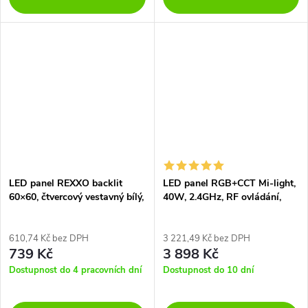
LED panel REXXO backlit
LED panel RGB+CCT Mi-light,
60×60, čtvercový vestavný bílý,
40W, 2.4GHz, RF ovládání,
36W neutr. b., UGR<19
FUTL01
610,74 Kč bez DPH
3 221,49 Kč bez DPH
739 Kč
3 898 Kč
Dostupnost do 4 pracovních dní
Dostupnost do 10 dní