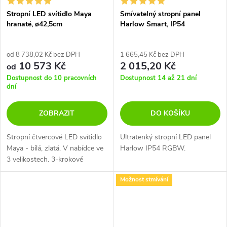
Stropní LED svítidlo Maya
Smívatelný stropní panel
hranaté, ø42,5cm
Harlow Smart, IP54
od 8 738,02 Kč bez DPH
1 665,45 Kč bez DPH
10 573 Kč
2 015,20 Kč
od
Dostupnost do 10 pracovních
Dostupnost 14 až 21 dní
dní
ZOBRAZIT
DO KOŠÍKU
Stropní čtvercové LED svítidlo
Ultratenký stropní LED panel
Maya - bílá, zlatá. V nabídce ve
Harlow IP54 RGBW.
3 velikostech. 3-krokové
stmívání.
Možnost stmívání