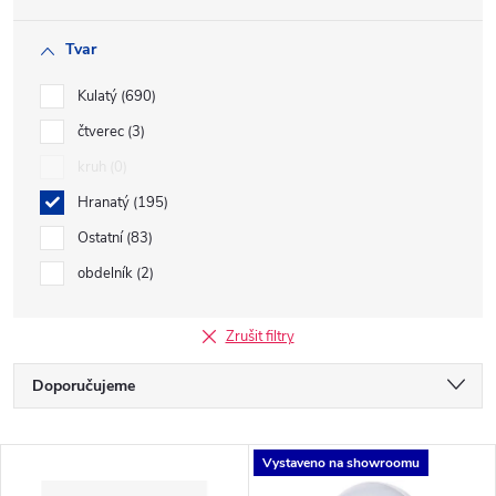
Tvar
Kulatý
690
čtverec
3
kruh
0
Hranatý
195
Ostatní
83
obdelník
2
Zrušit filtry
Ř
Doporučujeme
a
Nejlevnější
V
Vystaveno na showroomu
Nejdražší