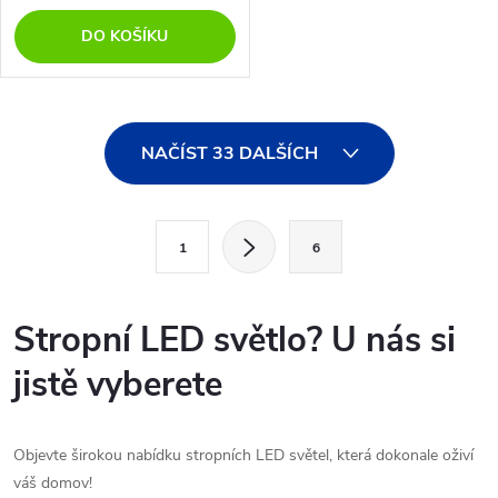
DO KOŠÍKU
O
NAČÍST 33 DALŠÍCH
v
l
S
1
6
t
á
r
d
á
Stropní LED světlo? U nás si
a
n
jistě vyberete
k
c
o
í
v
Objevte širokou nabídku stropních LED světel, která dokonale oživí
á
váš domov!