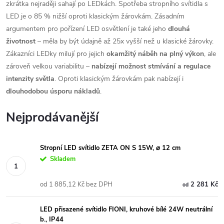
zkrátka nejraději sahají po LEDkách. Spotřeba stropního svítidla s
LED je o 85 % nižší oproti klasickým žárovkám. Zásadním
argumentem pro pořízení LED osvětlení je také jeho
dlouhá
životnost
– měla by být údajně až 25x vyšší než u klasické žárovky.
Zákazníci LEDky milují pro jejich
okamžitý náběh na plný výkon
, ale
zároveň velkou variabilitu –
nabízejí možnost stmívání a regulace
intenzity světla
. Oproti klasickým žárovkám pak nabízejí i
dlouhodobou úsporu nákladů
.
Nejprodávanější
Stropní LED svítidlo ZETA ON S 15W, ⌀ 12 cm
Skladem
od 1 885,12 Kč bez DPH
2 281 Kč
od
LED přisazené svítidlo FIONI, kruhové bílé 24W neutrální
b., IP44