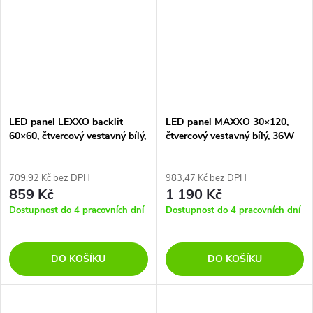
útulný...
útulný...
LED panel LEXXO backlit
LED panel MAXXO 30×120,
60×60, čtvercový vestavný bílý,
čtvercový vestavný bílý, 36W
30W neutr. b., IP20;IP44
neutrální bílá
709,92 Kč bez DPH
983,47 Kč bez DPH
859 Kč
1 190 Kč
Dostupnost do 4 pracovních dní
Dostupnost do 4 pracovních dní
DO KOŠÍKU
DO KOŠÍKU