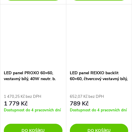
LED panel PROXO 60×60,
LED panel REXXO backlit
vestavný bílý, 40W neutr. b.
60×60, čtvercový vestavný bílý,
UGR<19 CRI>95
36W neutr. b. UGR<19
1 470,25 Kč bez DPH
652,07 Kč bez DPH
1 779 Kč
789 Kč
Dostupnost do 4 pracovních dní
Dostupnost do 4 pracovních dní
DO KOŠÍKU
DO KOŠÍKU