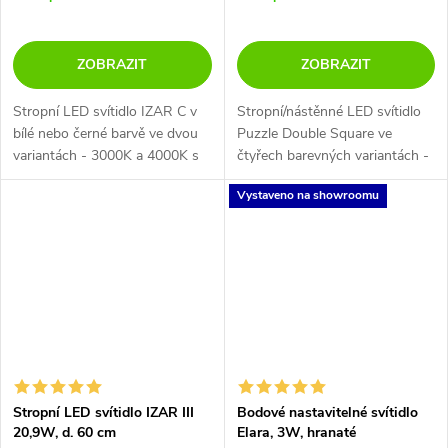
ZOBRAZIT
ZOBRAZIT
Stropní LED svítidlo IZAR C v
Stropní/nástěnné LED svítidlo
bílé nebo černé barvě ve dvou
Puzzle Double Square ve
variantách - 3000K a 4000K s
čtyřech barevných variantách -
možností smívání nebo bez.
černá a bílá.
Vystaveno na showroomu
Stropní LED svítidlo IZAR III
Bodové nastavitelné svítidlo
20,9W, d. 60 cm
Elara, 3W, hranaté