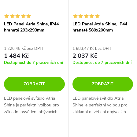
LED Panel Atria Shine, IP44
LED Panel Atria Shine, IP44
hranaté 293x293mm
hranaté 580x200mm
1 226,45 Kč bez DPH
1 683,47 Kč bez DPH
1 484 Kč
2 037 Kč
Dostupnost do 7 pracovních dní
Dostupnost do 7 pracovních dní
ZOBRAZIT
ZOBRAZIT
LED panelové svítidlo Atria
LED panelové svítidlo Atria
Shine je perfektní volbou pro
Shine je perfektní volbou pro
základní osvětlení obývacích
základní osvětlení obývacích
pokojů, ložnic a kuchyní.
pokojů, ložnic a kuchyní.
Jedinečný design dřevěného
Jedinečný design dřevěného
rámu dodává panelu přirozený,
rámu dodává panelu přirozený,