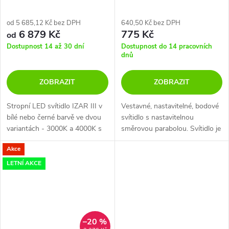
od 5 685,12 Kč bez DPH
640,50 Kč bez DPH
6 879 Kč
775 Kč
od
Dostupnost 14 až 30 dní
Dostupnost do 14 pracovních
dnů
ZOBRAZIT
ZOBRAZIT
Stropní LED svítidlo IZAR III v
Vestavné, nastavitelné, bodové
bílé nebo černé barvě ve dvou
svítidlo s nastavitelnou
variantách - 3000K a 4000K s
směrovou parabolou. Svítidlo je
možností smívání nebo bez.
v bílém kovu a s integrovanou
Akce
vestavnou LED žárovkou. Elara
je určené pro montáž do...
LETNÍ AKCE
–20 %