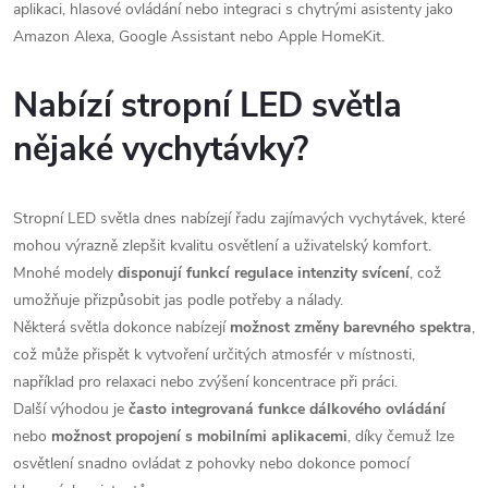
aplikaci, hlasové ovládání nebo integraci s chytrými asistenty jako
Amazon Alexa, Google Assistant nebo Apple HomeKit.
Nabízí stropní LED světla
nějaké vychytávky?
Stropní LED světla dnes nabízejí řadu zajímavých vychytávek, které
mohou výrazně zlepšit kvalitu osvětlení a uživatelský komfort.
Mnohé modely
disponují funkcí regulace intenzity svícení
, což
umožňuje přizpůsobit jas podle potřeby a nálady.
Některá světla dokonce nabízejí
možnost změny barevného spektra
,
což může přispět k vytvoření určitých atmosfér v místnosti,
například pro relaxaci nebo zvýšení koncentrace při práci.
Další výhodou je
často integrovaná funkce dálkového ovládání
nebo
možnost propojení s mobilními aplikacemi
, díky čemuž lze
osvětlení snadno ovládat z pohovky nebo dokonce pomocí