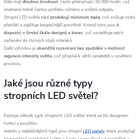
Dále mají
dlouhou životnost
, často překračující 20 000 hodin, což
znamená méně častou potřebu výměny a snížení odpadu.
Stropní LED světla také
produkují minimum tepla
, což snižuje riziko
přehřátí a zajišťuje bezpečnější prostředí. Kromě toho jsou
k
dispozici v široké škále designů a barev
, což usnadňuje jejich
začlenění do různých stylů interiérů.
Další výhodou je
okamžité rozsvícení bez zpoždění
a
možnost
regulace intenzity světla
, což přispívá k větší variabilitě v osvětlení
prostoru.
Jaké jsou různé typy
stropních LED světel?
Existuje několik typů stropních LED světel, které se liší designem,
funkcí a použitím.
Jedním z nejběžnějších typů jsou stropní
LED panely
, které poskytují
rovnoměrné rozptýlené světlo a často se používají v kancelářích a