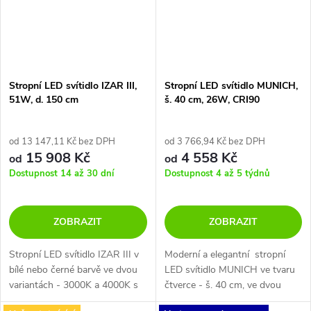
Stropní LED svítidlo IZAR III,
Stropní LED svítidlo MUNICH,
51W, d. 150 cm
š. 40 cm, 26W, CRI90
od 13 147,11 Kč bez DPH
od 3 766,94 Kč bez DPH
15 908 Kč
4 558 Kč
od
od
Dostupnost 14 až 30 dní
Dostupnost 4 až 5 týdnů
ZOBRAZIT
ZOBRAZIT
Stropní LED svítidlo IZAR III v
Moderní a elegantní stropní
bílé nebo černé barvě ve dvou
LED svítidlo MUNICH ve tvaru
variantách - 3000K a 4000K s
čtverce - š. 40 cm, ve dvou
možností smívání nebo bez.
barevných provedeních a