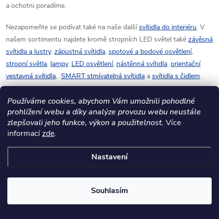
a ochotni poradíme.
Nezapomeňte se podívat také na naše další
svítidla do interiéru
. V
našem sortimentu najdete kromě stropních LED světel také
závěsná
svítidla a lustry
,
zápustná svítidla
,
spotové a bodové osvětlení
,
stropní světla
,
lampy
,
LED osvětlení
,
nástěnná svítidla
,
orientační
vestavná svítidla
,
SMART stmívatelná svítidla
a
svítidla s čidlem
.
Používáme cookies, abychom Vám umožnili pohodlné
prohlížení webu a díky analýze provozu webu neustále
zlepšovali jeho funkce, výkon a použitelnost.
Více
informací
zde
.
Nastavení
Mějte přehled o novinkách
a slevách
Z
Souhlasím
á
E-mail
ODEBÍRAT