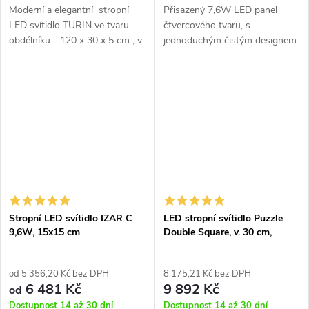
Moderní a elegantní stropní
Přisazený 7,6W LED panel
LED svítidlo TURIN ve tvaru
čtvercového tvaru, s
obdélníku - 120 x 30 x 5 cm , v
jednoduchým čistým designem.
bílé barvě, ve dvou velikostech,
Možnost změny chromatičnosti
s možností stmívání.
(CCT3000/35000/4000K) přímo
na svítidle.
Stropní LED svítidlo IZAR C
LED stropní svítidlo Puzzle
9,6W, 15x15 cm
Double Square, v. 30 cm,
2x16W
od 5 356,20 Kč bez DPH
8 175,21 Kč bez DPH
6 481 Kč
9 892 Kč
od
Dostupnost 14 až 30 dní
Dostupnost 14 až 30 dní