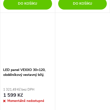
DO KOŠÍKU
DO KOŠÍKU
LED panel VEXXO 30×120,
obdélníkový vestavný bílý,
33W, neutrální bílá, UGR<19
1 321,49 Kč bez DPH
1 599 Kč
Momentálně nedostupné