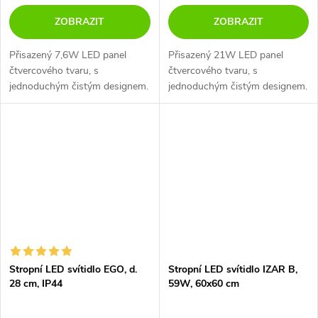
ZOBRAZIT
ZOBRAZIT
Přisazený 7,6W LED panel
Přisazený 21W LED panel
čtvercového tvaru, s
čtvercového tvaru, s
jednoduchým čistým designem.
jednoduchým čistým designem.
Možnost změny chromatičnosti
Možnost změny chromatičnosti
(CCT3000/35000/4000K) přímo
(CCT3000/35000/4000K) přímo
na svítidle.
na svítidle.
Stropní LED svítidlo EGO, d.
Stropní LED svítidlo IZAR B,
28 cm, IP44
59W, 60x60 cm