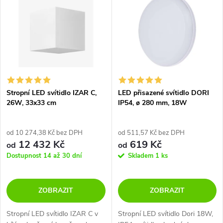
z
ý
Nejprodávanější
e
p
Abecedně
n
i
í
s
p
Stropní LED svítidlo IZAR C,
LED přisazené svítidlo DORI
26W, 33x33 cm
IP54, ø 280 mm, 18W
p
r
r
od 10 274,38 Kč bez DPH
od 511,57 Kč bez DPH
12 432 Kč
619 Kč
o
od
od
o
Dostupnost 14 až 30 dní
Skladem
1 ks
d
d
ZOBRAZIT
ZOBRAZIT
u
u
Stropní LED svítidlo IZAR C v
Stropní LED svítidlo Dori 18W,