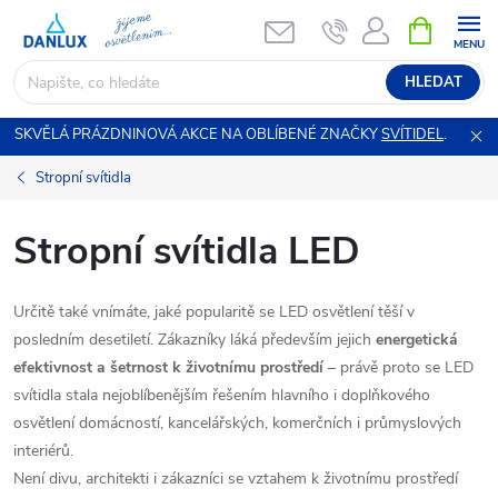
Přejít
NÁKUPNÍ
KOŠÍK
na
obsah
HLEDAT
SKVĚLÁ PRÁZDNINOVÁ AKCE NA OBLÍBENÉ ZNAČKY
SVÍTIDEL
.
Stropní svítidla
Stropní svítidla LED
Určitě také vnímáte, jaké popularitě se LED osvětlení těší v
posledním desetiletí. Zákazníky láká především jejich
energetická
efektivnost a šetrnost k životnímu prostředí
– právě proto se LED
svítidla stala nejoblíbenějším řešením hlavního i doplňkového
osvětlení domácností, kancelářských, komerčních i průmyslových
interiérů.
Není divu, architekti i zákazníci se vztahem k životnímu prostředí