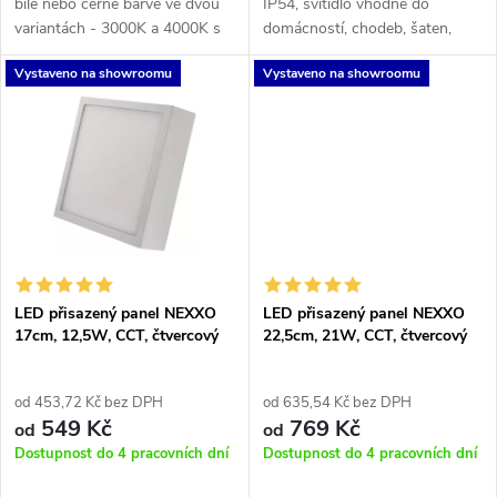
k
bílé nebo černé barvě ve dvou
IP54, svítidlo vhodné do
k
variantách - 3000K a 4000K s
domácností, chodeb, šaten,
t
možností smívání nebo bez.
kanceláří a hotelů.
t
Vystaveno na showroomu
Vystaveno na showroomu
ů
ů
LED přisazený panel NEXXO
LED přisazený panel NEXXO
17cm, 12,5W, CCT, čtvercový
22,5cm, 21W, CCT, čtvercový
od 453,72 Kč bez DPH
od 635,54 Kč bez DPH
549 Kč
769 Kč
od
od
Dostupnost do 4 pracovních dní
Dostupnost do 4 pracovních dní