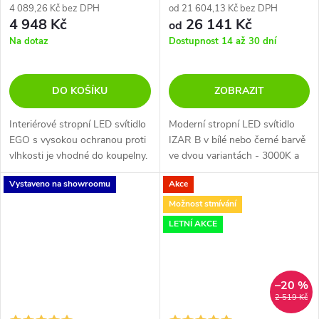
4 089,26 Kč bez DPH
od 21 604,13 Kč bez DPH
4 948 Kč
26 141 Kč
od
Na dotaz
Dostupnost 14 až 30 dní
DO KOŠÍKU
ZOBRAZIT
Interiérové stropní LED svítidlo
Moderní stropní LED svítidlo
EGO s vysokou ochranou proti
IZAR B v bílé nebo černé barvě
vlhkosti je vhodné do koupelny.
ve dvou variantách - 3000K a
Na výběr ze 3 velikostí.
4000K s možností smívání
Vystaveno na showroomu
Akce
nebo bez.
Možnost stmívání
LETNÍ AKCE
–20 %
2 519 Kč