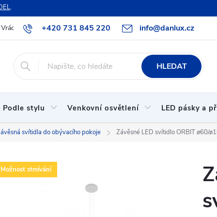
DEL
.
+420 731 845 220
info@danlux.cz
Vrácení zboží a reklamace
O nás
B2B spolupráce
Hodnoc
HLEDAT
Podle stylu
Venkovní osvětlení
LED pásky a př
ávěsná svítidla do obývacího pokoje
Závěsné LED svítidlo ORBIT ø60/ø
Z
Možnost stmívání
s