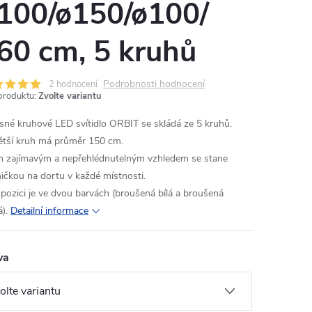
100/ø150/ø100/
60 cm, 5 kruhů
Podrobnosti hodnocení
2 hodnocení
produktu:
Zvolte variantu
sné kruhové LED svítidlo ORBIT se skládá ze 5 kruhů.
ětší kruh má průměr 150 cm.
 zajímavým a nepřehlédnutelným vzhledem se stane
ničkou na dortu v každé místnosti.
spozici je ve dvou barvách (broušená bílá a broušená
á).
Detailní informace
va