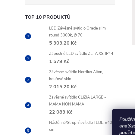
TOP 10 PRODUKTŮ
LED Závěsné svítidlo Oracle slim
round 3000k, Ø 70
5 303,20 Kč
Zápustné LED svítidlo ZETA XS, IP44
1 579 Kč
Závěsné svítidlo Nordlux Alton,
kouřové sklo
2 015,20 Kč
Závěsné svítidlo CLIZIA LARGE -
MAMA NON MAMA
22 083 Kč
Použív
Nástěnné/Stropní svítidlo FEBE, ø40
analýz
cm
použite