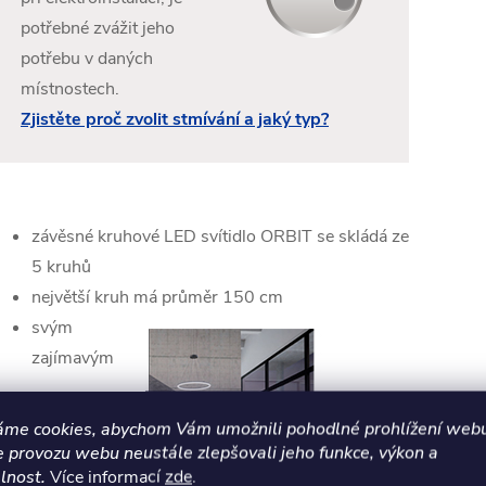
potřebné zvážit jeho
potřebu v daných
místnostech.
Zjistěte proč zvolit stmívání a jaký typ?
závěsné kruhové LED svítidlo ORBIT se skládá ze
5 kruhů
největší kruh má
průměr 150 cm
svým
zajímavým
áme cookies, abychom Vám umožnili pohodlné prohlížení webu
e provozu webu neustále zlepšovali jeho funkce, výkon a
lnost.
Více informací
zde
.