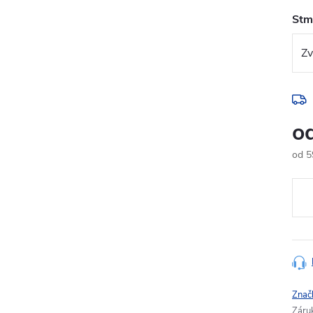
Stmí
o
od
5
Měr
cena
Znač
Záru