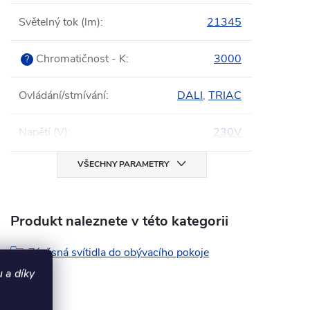
Světelný tok (lm)
:
21345
Chromatičnost - K
:
3000
?
Ovládání/stmívání
:
DALI
,
TRIAC
Napětí (V)
:
230V
VŠECHNY PARAMETRY
Produkt naleznete v této kategorii
Závěsná svítidla do obývacího pokoje
 a díky