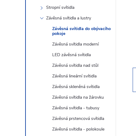
s
Stropní svítidla
t
Závěsná svítidla a lustry
r
Závěsná svítidla do obývacího
pokoje
a
Závěsná svítidla moderní
LED závěsná svítidla
n
Závěsná svítidla nad stůl
n
Závěsná lineární svítidla
Závěsná skleněná svítidla
í
Závěsná svítidla na žárovku
p
Závěsná svítidla - tubusy
Závěsná prstencová svítidla
a
Závěsná svítidla - polokoule