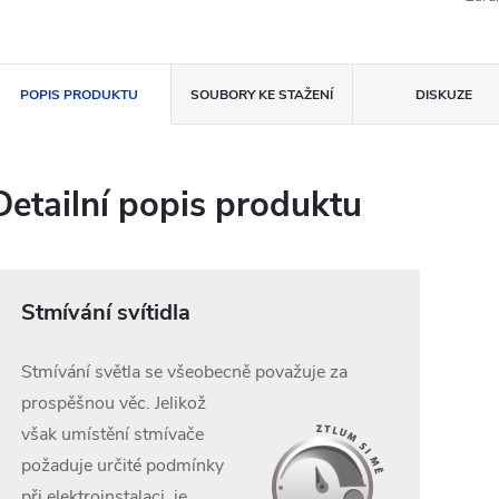
POPIS PRODUKTU
SOUBORY KE STAŽENÍ
DISKUZE
Detailní popis produktu
Stmívání svítidla
Stmívání světla se všeobecně považuje za
prospěšnou věc. Jelikož
však umístění stmívače
požaduje určité podmínky
při elektroinstalaci, je