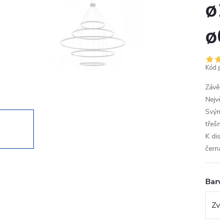
ø
ø
Kód 
Závě
Nejv
Svým
třeš
K di
čern
Bar