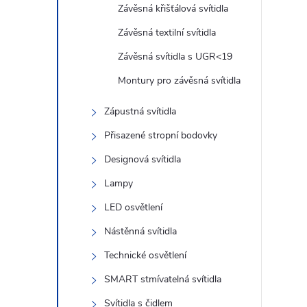
n
Závěsná křišťálová svítidla
e
Závěsná textilní svítidla
Závěsná svítidla s UGR<19
l
Montury pro závěsná svítidla
Zápustná svítidla
Přisazené stropní bodovky
Designová svítidla
Lampy
LED osvětlení
Nástěnná svítidla
Technické osvětlení
SMART stmívatelná svítidla
Svítidla s čidlem