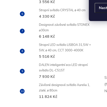
3 556 Kč
Nast
Stropní svítidlo CRYSTAL ø 40 cm
4 330 Kč
Designové závěsné svítidlo STONEX
⌀30cm
6 148 Kč
Stropní LED svítidlo LISBOA 31,5W +
5W, ø 40 cm, CCT 3000-4000K
5 516 Kč
DALEN inteligentní eco LED stropní
svítidlo DL-C515T
7 930 Kč
S
(
Závěsné designové svítidlo Aurelia 1,
zlaté, ø 80cm
N
11 824 Kč