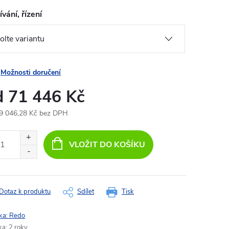
vání, řízení
Možnosti doručení
d
71 446 Kč
9 046,28 Kč
bez DPH
ná
:
VLOŽIT DO KOŠÍKU
Dotaz k produktu
Sdílet
Tisk
ka:
Redo
ka
:
2 roky