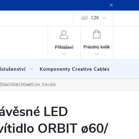
ení obchodu
Obchodní podmínky
Podmínky ochrany osobních
CZK
NÁKUPNÍ
KOŠÍK
Prázdný košík
Přihlášení
íslušenství
Komponenty Creative Cables
Show
100/ø150/ø100/ø60 cm, 5 kruhů
ávěsné LED
vítidlo ORBIT ø60/