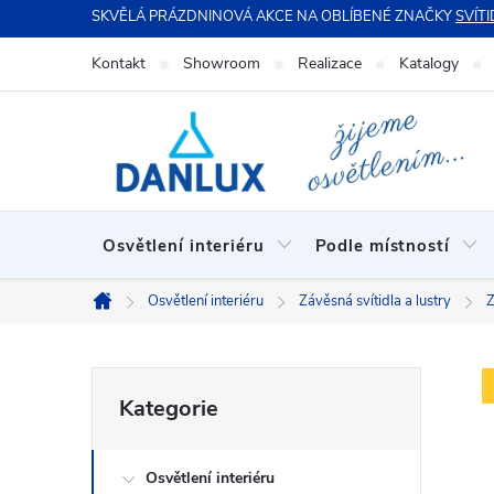
Přejít
SKVĚLÁ PRÁZDNINOVÁ AKCE NA OBLÍBENÉ ZNAČKY
SVÍTI
na
Kontakt
Showroom
Realizace
Katalogy
obsah
Osvětlení interiéru
Podle místností
Osvětlení interiéru
Závěsná svítidla a lustry
Z
Domů
P
Přeskočit
Kategorie
kategorie
o
Osvětlení interiéru