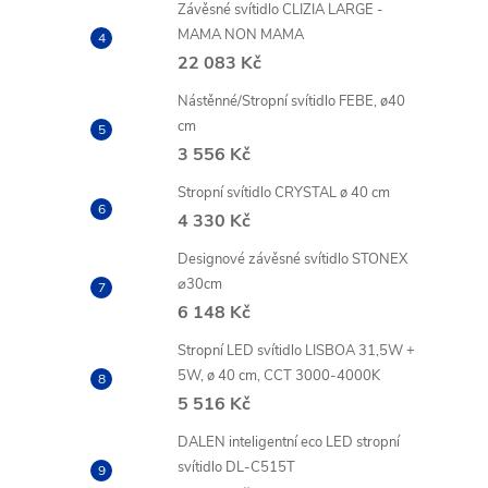
Závěsné svítidlo CLIZIA LARGE -
MAMA NON MAMA
22 083 Kč
Nástěnné/Stropní svítidlo FEBE, ø40
cm
3 556 Kč
Stropní svítidlo CRYSTAL ø 40 cm
4 330 Kč
Designové závěsné svítidlo STONEX
⌀30cm
6 148 Kč
Stropní LED svítidlo LISBOA 31,5W +
5W, ø 40 cm, CCT 3000-4000K
5 516 Kč
DALEN inteligentní eco LED stropní
svítidlo DL-C515T