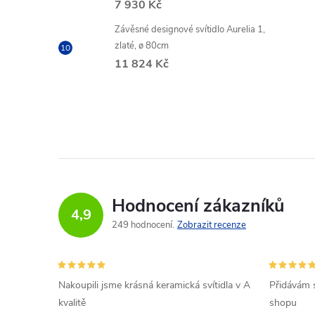
7 930 Kč
Závěsné designové svítidlo Aurelia 1,
zlaté, ø 80cm
11 824 Kč
Hodnocení zákazníků
4,9
249 hodnocení
Zobrazit recenze
Nakoupili jsme krásná keramická svítidla v A
Přidávám 
kvalitě
shopu