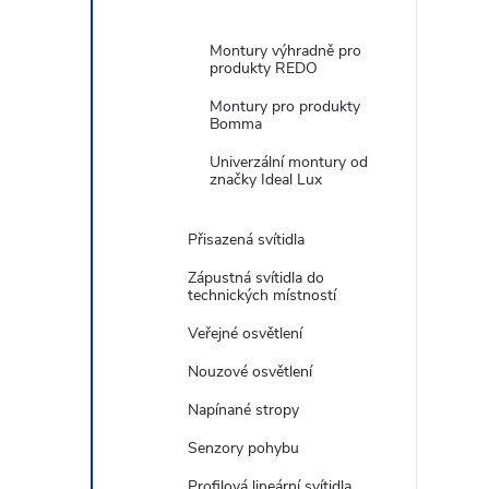
Montury výhradně pro
produkty REDO
Montury pro produkty
Bomma
Univerzální montury od
značky Ideal Lux
Přisazená svítidla
Zápustná svítidla do
technických místností
Veřejné osvětlení
Nouzové osvětlení
Napínané stropy
Senzory pohybu
Profilová lineární svítidla