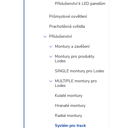
n
Příslušenství k LED panelům
e
Průmyslové osvětlení
Prachotěsná svítidla
l
Příslušenství
Montury a zavěšení
Montury pro produkty
Lodes
SINGLE montury pro Lodes
MULTIPLE montury pro
Lodes
Kulaté montury
Hranaté montury
Radial montury
Systém pro track