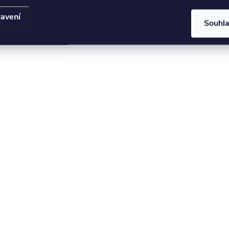
avení
Souhl