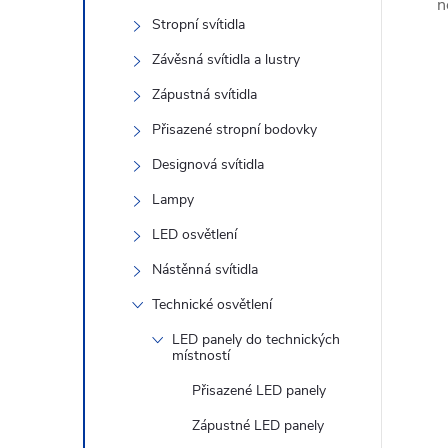
s
n
Stropní svítidla
t
Závěsná svítidla a lustry
r
Zápustná svítidla
Přisazené stropní bodovky
a
Designová svítidla
n
Lampy
LED osvětlení
n
Nástěnná svítidla
í
Technické osvětlení
LED panely do technických
p
místností
Přisazené LED panely
a
Zápustné LED panely