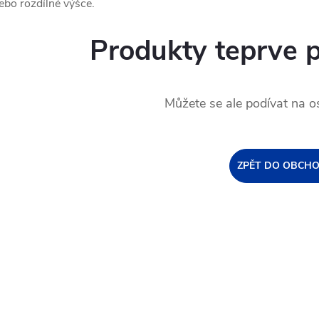
ebo rozdílné výšce.
Produkty teprve 
Můžete se ale podívat na os
ZPĚT DO OBCH