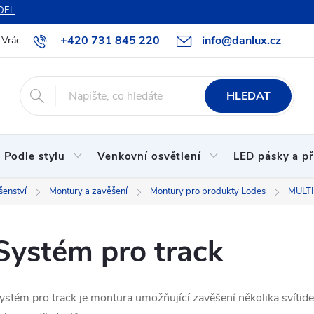
DEL
.
+420 731 845 220
info@danlux.cz
Vrácení zboží a reklamace
O nás
B2B spolupráce
Hodnoc
HLEDAT
Podle stylu
Venkovní osvětlení
LED pásky a př
šenství
Montury a zavěšení
Montury pro produkty Lodes
MULTI
Systém pro track
ystém pro track je montura umožňující zavěšení několika svítidel v