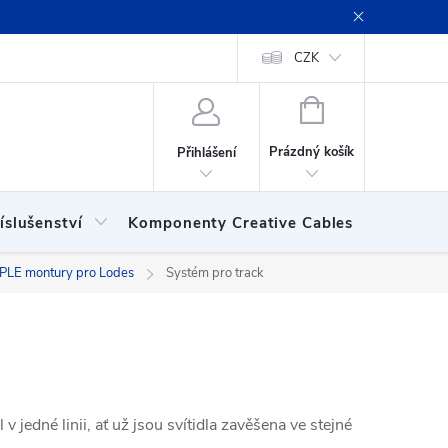
ení obchodu
Obchodní podmínky
Podmínky ochrany osobních
CZK
NÁKUPNÍ
KOŠÍK
Prázdný košík
Přihlášení
íslušenství
Komponenty Creative Cables
Show
PLE montury pro Lodes
Systém pro track
 jedné linii, ať už jsou svítidla zavěšena ve stejné