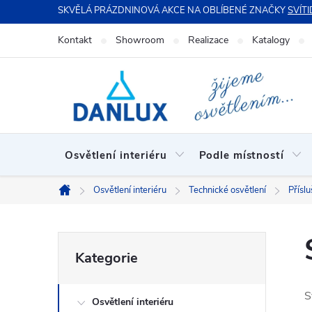
Přejít
SKVĚLÁ PRÁZDNINOVÁ AKCE NA OBLÍBENÉ ZNAČKY
SVÍTI
na
Kontakt
Showroom
Realizace
Katalogy
obsah
Osvětlení interiéru
Podle místností
Osvětlení interiéru
Technické osvětlení
Příslu
Domů
P
Přeskočit
Kategorie
kategorie
o
S
Osvětlení interiéru