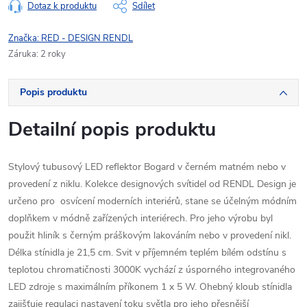
Dotaz k produktu
Sdílet
Značka:
RED - DESIGN RENDL
Záruka
:
2 roky
Popis produktu
Detailní popis produktu
Stylový tubusový LED reflektor Bogard v černém matném nebo v
provedení z niklu. Kolekce designových svítidel od RENDL Design je
určeno pro osvícení moderních interiérů, stane se účelným módním
doplňkem v módně zařízených interiérech. Pro jeho výrobu byl
použit hliník s černým práškovým lakováním nebo v provedení nikl.
Délka stínidla je 21,5 cm. Svit v příjemném teplém bílém odstínu s
teplotou chromatičnosti 3000K vychází z úsporného integrovaného
LED zdroje s maximálním příkonem 1 x 5 W. Ohebný kloub stínidla
zajišťuje regulaci nastavení toku světla pro jeho přesnější