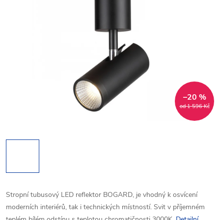
–20 %
od 1 596 Kč
Stropní tubusový LED reflektor BOGARD, je vhodný k osvícení
moderních interiérů, tak i technických místností. Svit v příjemném
teplém bílém odstínu s teplotou chromatičnosti 3000K.
Detailní