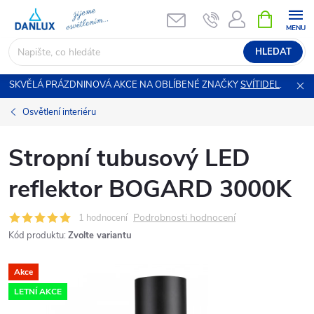
Přejít
NÁKUPNÍ
KOŠÍK
na
obsah
HLEDAT
SKVĚLÁ PRÁZDNINOVÁ AKCE NA OBLÍBENÉ ZNAČKY
SVÍTIDEL
.
Osvětlení interiéru
Stropní tubusový LED
reflektor BOGARD 3000K
Podrobnosti hodnocení
1 hodnocení
Kód produktu:
Zvolte variantu
Akce
LETNÍ AKCE