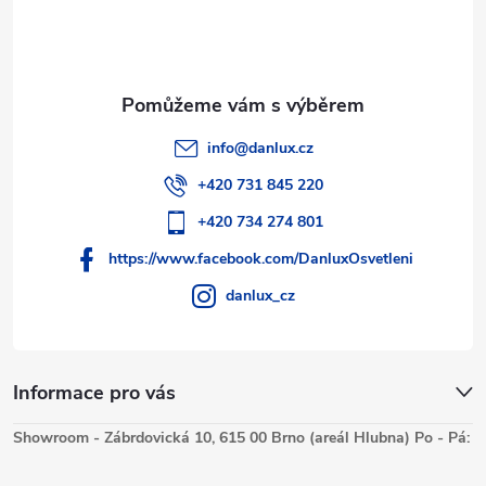
info
@
danlux.cz
+420 731 845 220
+420 734 274 801
https://www.facebook.com/DanluxOsvetleni
danlux_cz
Informace pro vás
Showroom - Zábrdovická 10, 615 00 Brno (areál Hlubna) Po - Pá: