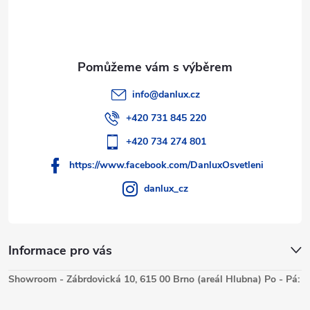
info
@
danlux.cz
+420 731 845 220
+420 734 274 801
https://www.facebook.com/DanluxOsvetleni
danlux_cz
Informace pro vás
Showroom - Zábrdovická 10, 615 00 Brno (areál Hlubna) Po - Pá: