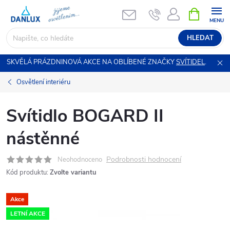
Přejít
NÁKUPNÍ
KOŠÍK
na
obsah
HLEDAT
SKVĚLÁ PRÁZDNINOVÁ AKCE NA OBLÍBENÉ ZNAČKY
SVÍTIDEL
.
Osvětlení interiéru
Svítidlo BOGARD II
nástěnné
Podrobnosti hodnocení
Neohodnoceno
Kód produktu:
Zvolte variantu
Akce
LETNÍ AKCE