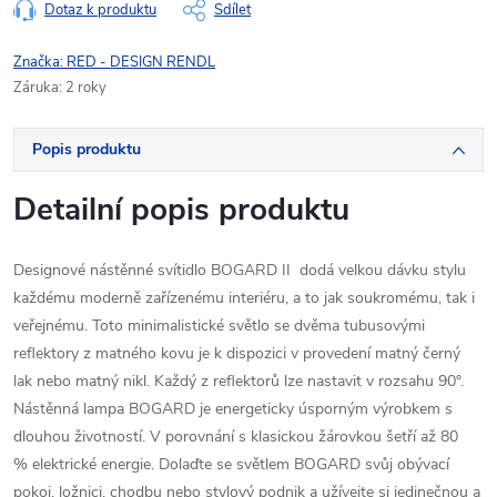
Dotaz k produktu
Sdílet
Značka:
RED - DESIGN RENDL
Záruka
:
2 roky
Popis produktu
Detailní popis produktu
Designové nástěnné svítidlo BOGARD II dodá velkou dávku stylu
každému moderně zařízenému interiéru, a to jak soukromému, tak i
veřejnému. Toto minimalistické světlo se dvěma tubusovými
reflektory z matného kovu je k dispozici v provedení matný černý
lak nebo matný nikl. Každý z reflektorů lze nastavit v rozsahu 90°.
Nástěnná lampa BOGARD je energeticky úsporným výrobkem s
dlouhou životností. V porovnání s klasickou žárovkou šetří až 80
% elektrické energie. Dolaďte se světlem BOGARD svůj obývací
pokoj, ložnici, chodbu nebo stylový podnik a užívejte si jedinečnou a