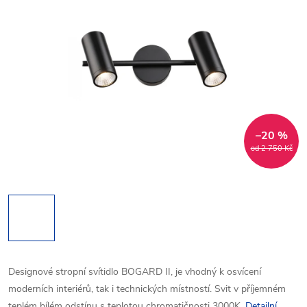
–20 %
od 2 750 Kč
Designové stropní svítidlo BOGARD II, je vhodný k osvícení
moderních interiérů, tak i technických místností. Svit v příjemném
teplém bílém odstínu s teplotou chromatičnosti 3000K.
Detailní