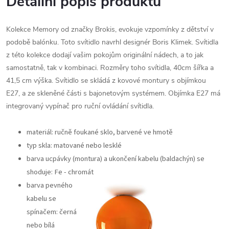
Detailní popis produktu
Kolekce Memory od značky Brokis, evokuje vzpomínky z dětství v
podobě balónku. Toto svítidlo navrhl designér Boris Klimek. Svítidla
z této kolekce dodají vašim pokojům originální nádech, a to jak
samostatně, tak v kombinaci. Rozměry toho svítidla, 40cm šířka a
41,5 cm výška. Svítidlo se skládá z kovové montury s objímkou
E27, a ze skleněné části s bajonetovým systémem. Objímka E27 má
integrovaný vypínač pro ruční ovládání svítidla.
materiál: ručně foukané sklo, barvené ve hmotě
typ skla: matované nebo lesklé
barva ucpávky (montura) a ukončení kabelu (baldachýn) se
shoduje: Fe - chromát
barva pevného
kabelu se
spínačem: černá
nebo bílá