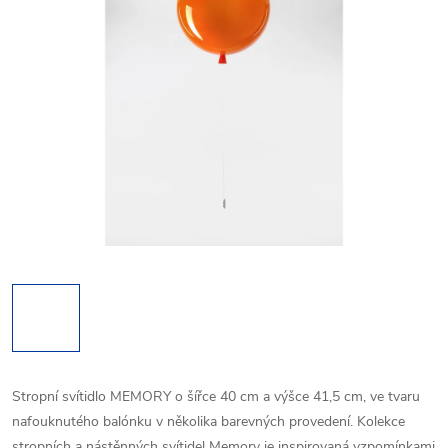
Stropní svítidlo MEMORY o šířce 40 cm a výšce 41,5 cm, ve tvaru
nafouknutého balónku v několika barevných provedení. Kolekce
stropních a nástěnných svítidel Memory je inspirovaná vzpomínkami