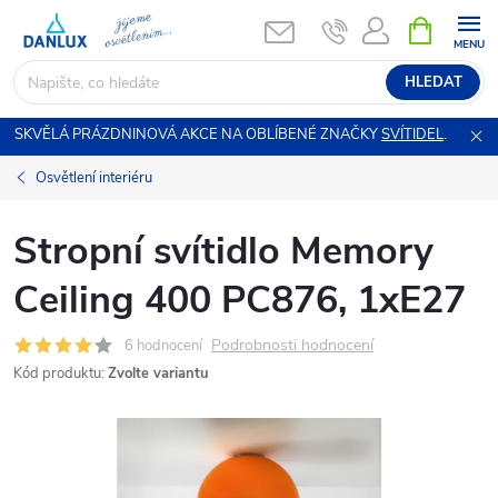
Přejít
NÁKUPNÍ
KOŠÍK
na
obsah
HLEDAT
SKVĚLÁ PRÁZDNINOVÁ AKCE NA OBLÍBENÉ ZNAČKY
SVÍTIDEL
.
Osvětlení interiéru
Stropní svítidlo Memory
Ceiling 400 PC876, 1xE27
Podrobnosti hodnocení
6 hodnocení
Kód produktu:
Zvolte variantu