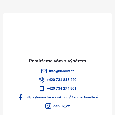
a
t
í
info
@
danlux.cz
+420 731 845 220
+420 734 274 801
https://www.facebook.com/DanluxOsvetleni
danlux_cz