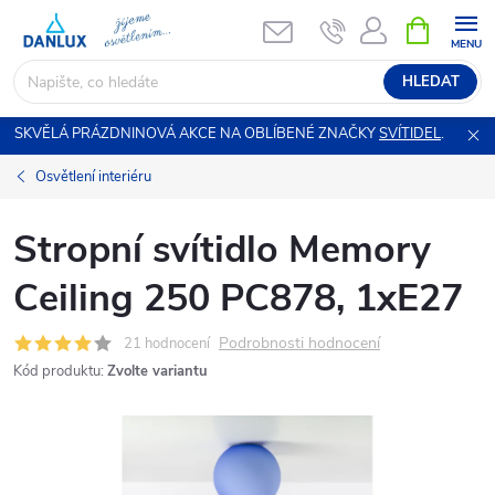
Přejít
NÁKUPNÍ
KOŠÍK
na
obsah
HLEDAT
SKVĚLÁ PRÁZDNINOVÁ AKCE NA OBLÍBENÉ ZNAČKY
SVÍTIDEL
.
Osvětlení interiéru
Stropní svítidlo Memory
Ceiling 250 PC878, 1xE27
Podrobnosti hodnocení
21 hodnocení
Kód produktu:
Zvolte variantu