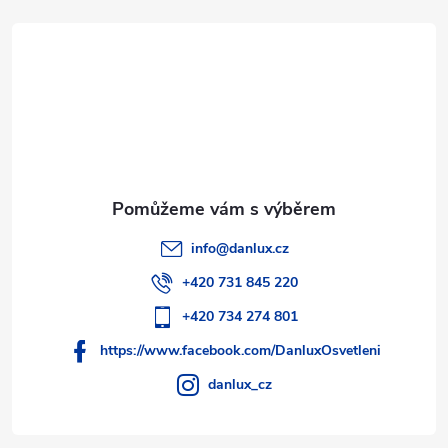
t
í
info
@
danlux.cz
+420 731 845 220
+420 734 274 801
https://www.facebook.com/DanluxOsvetleni
danlux_cz