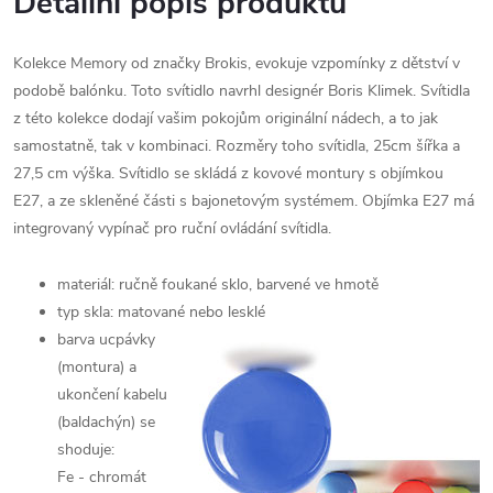
Detailní popis produktu
Kolekce Memory od značky Brokis, evokuje vzpomínky z dětství v
podobě balónku. Toto svítidlo navrhl designér Boris Klimek. Svítidla
z této kolekce dodají vašim pokojům originální nádech, a to jak
samostatně, tak v kombinaci. Rozměry toho svítidla, 25cm šířka a
27,5 cm výška. Svítidlo se skládá z kovové montury s objímkou
E27, a ze skleněné části s bajonetovým systémem. Objímka E27 má
integrovaný vypínač pro ruční ovládání svítidla.
materiál: ručně foukané sklo, barvené ve hmotě
typ skla: matované nebo lesklé
barva ucpávky
(montura) a
ukončení kabelu
(baldachýn) se
shoduje:
Fe - chromát