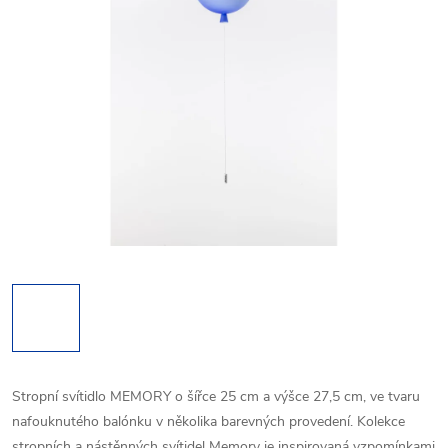
Stropní svítidlo MEMORY o šířce 25 cm a výšce 27,5 cm, ve tvaru
nafouknutého balónku v několika barevných provedení. Kolekce
stropních a nástěnných svítidel Memory je inspirovaná vzpomínkami