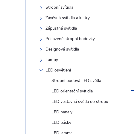
s
Stropní svítidla
t
Závěsná svítidla a lustry
r
Zápustná svítidla
Přisazené stropní bodovky
a
Designová svítidla
n
Lampy
LED osvětlení
n
Stropní bodová LED světla
í
LED orientační svítidla
LED vestavná světla do stropu
p
LED panely
a
LED pásky
LED lampy