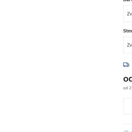
Stmí
o
od
2
Měr
cena