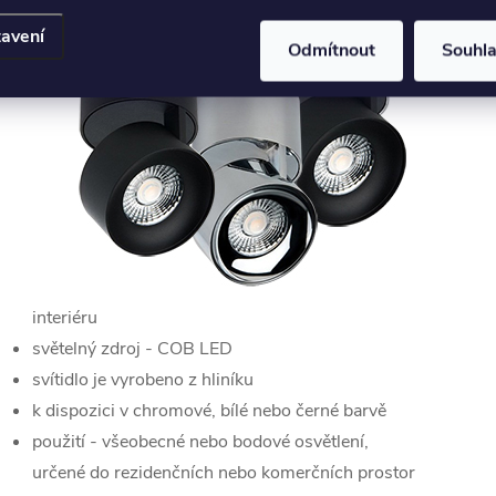
avení
Odmítnout
Souhl
interiéru
světelný zdroj - COB LED
svítidlo je vyrobeno z hliníku
k dispozici v chromové, bílé nebo černé barvě
použití - všeobecné nebo bodové osvětlení,
určené do rezidenčních nebo komerčních prostor