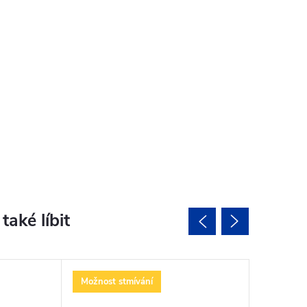
Možnost stmívání
Možnost 