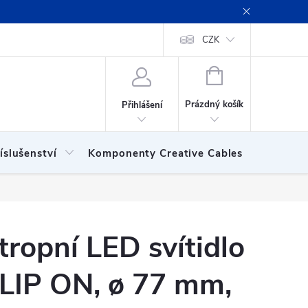
ení obchodu
Obchodní podmínky
Podmínky ochrany osobních
CZK
NÁKUPNÍ
KOŠÍK
Prázdný košík
Přihlášení
íslušenství
Komponenty Creative Cables
Show
tropní LED svítidlo
LIP ON, ø 77 mm,