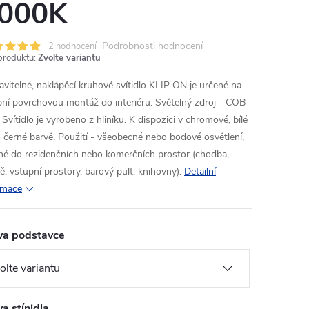
000K
Podrobnosti hodnocení
2 hodnocení
produktu:
Zvolte variantu
avitelné, naklápěcí kruhové svítidlo KLIP ON je určené na
pní povrchovou montáž do interiéru. Světelný zdroj - COB
Svítidlo je vyrobeno z hliníku. K dispozici v chromové, bílé
 černé barvě. Použití - všeobecné nebo bodové osvětlení,
né do rezidenčních nebo komerčních prostor (chodba,
ě, vstupní prostory, barový pult, knihovny).
Detailní
rmace
va podstavce
a stínidla