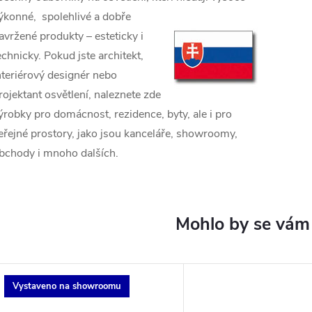
ýkonné, spolehlivé a
dobře
avržené produkty – esteticky i
echnicky. Pokud jste architekt,
nteriérový designér nebo
rojektant osvětlení, naleznete zde
ýrobky pro domácnost, rezidence, byty, ale i pro
eřejné prostory, jako jsou kanceláře, showroomy,
bchody i mnoho dalších.
Vystaveno na showroomu