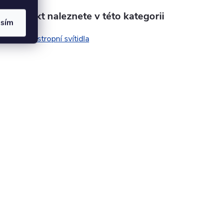
Produkt naleznete v této kategorii
asím
LED stropní svítidla