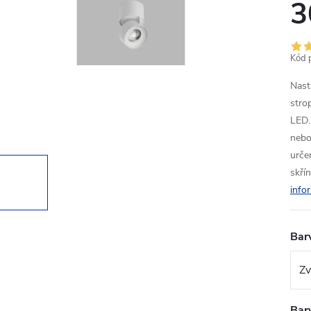
3
Kód 
Nast
stro
LED. 
nebo
urče
skřín
info
Bar
Barv