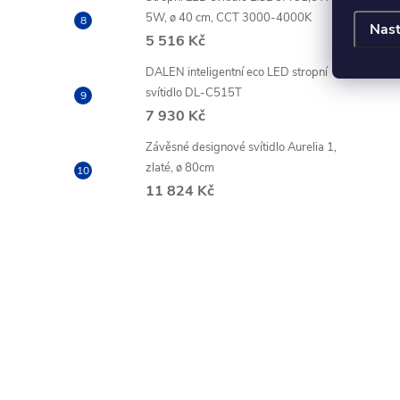
5W, ø 40 cm, CCT 3000-4000K
Nast
5 516 Kč
DALEN inteligentní eco LED stropní
svítidlo DL-C515T
7 930 Kč
Závěsné designové svítidlo Aurelia 1,
zlaté, ø 80cm
11 824 Kč