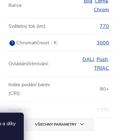
Bílá
,
Černá
,
Barva
:
Chrom
Světelný tok (lm)
:
770
Chromatičnost - K
:
3000
?
DALI
,
Push
,
Ovládání/stmívání
:
TRIAC
Index podání barev
90+
(CRI)
:
Napětí (V)
:
230V
 a díky
VŠECHNY PARAMETRY