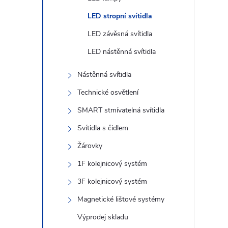
n
LED stropní svítidla
e
LED závěsná svítidla
l
LED nástěnná svítidla
Nástěnná svítidla
Technické osvětlení
SMART stmívatelná svítidla
Svítidla s čidlem
Žárovky
1F kolejnicový systém
3F kolejnicový systém
Magnetické lištové systémy
Výprodej skladu