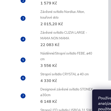
1 579 Kč
Závěsné svítidlo Nordlux Alton,
kouřové sklo
2 015,20 Kč
Závěsné svítidlo CLIZIA LARGE -
MAMA NON MAMA
22 083 Kč
Nástěnné/Stropní svítidlo FEBE, ø40
cm
3 556 Kč
Stropní svítidlo CRYSTAL ø 40 cm
4 330 Kč
Designové závěsné svítidlo STONEX
⌀30cm
Použív
6 148 Kč
analýz
použite
Stropní LED svítidlo LISBOA 31,5W +