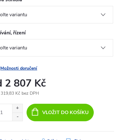
vání, řízení
Možnosti doručení
d
2 807 Kč
 319,83 Kč
bez DPH
ná
:
VLOŽIT DO KOŠÍKU