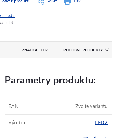
Dotaz k produktu
Sdílet
Tisk
ka:
Led2
ka
:
5 let
ZNAČKA
LED2
PODOBNÉ PRODUKTY
Parametry produktu:
EAN
:
Zvolte variantu
Výrobce
:
LED2