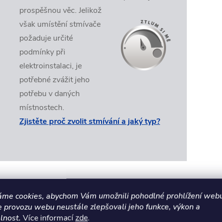
prospěšnou věc. Jelikož
však umístění stmívače
požaduje určité
podmínky při
elektroinstalaci, je
potřebné zvážit jeho
potřebu v daných
místnostech.
Zjistěte proč zvolit stmívání a jaký typ?
nastavitelné, naklápěcí kruhové svítidlo KLIP ON
áme cookies, abychom Vám umožnili pohodlné prohlížení webu
e provozu webu neustále zlepšovali jeho funkce, výkon a
je určené na stropní
povrchovou montáž do
lnost.
Více informací
zde
.