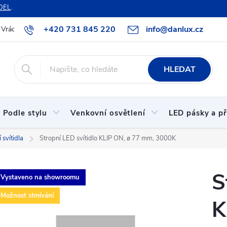
DEL
.
+420 731 845 220
info@danlux.cz
Vrácení zboží a reklamace
O nás
B2B spolupráce
Hodnoc
HLEDAT
Podle stylu
Venkovní osvětlení
LED pásky a př
 svítidla
Stropní LED svítidlo KLIP ON, ø 77 mm, 3000K
S
Vystaveno na showroomu
Možnost stmívání
K