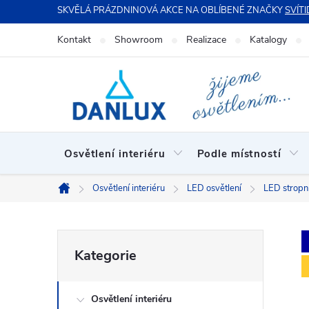
Přejít
SKVĚLÁ PRÁZDNINOVÁ AKCE NA OBLÍBENÉ ZNAČKY
SVÍTI
na
Kontakt
Showroom
Realizace
Katalogy
obsah
Osvětlení interiéru
Podle místností
Osvětlení interiéru
LED osvětlení
LED stropní
Domů
P
Přeskočit
Kategorie
kategorie
o
Osvětlení interiéru