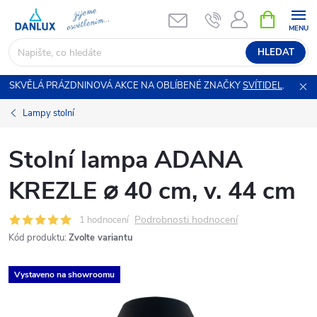
Přejít
NÁKUPNÍ
KOŠÍK
na
obsah
HLEDAT
SKVĚLÁ PRÁZDNINOVÁ AKCE NA OBLÍBENÉ ZNAČKY
SVÍTIDEL
.
Lampy stolní
Stolní lampa ADANA
KREZLE ⌀ 40 cm, v. 44 cm
Podrobnosti hodnocení
1 hodnocení
Kód produktu:
Zvolte variantu
Vystaveno na showroomu