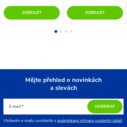
ZOBRAZIT
ZOBRAZIT
Mějte přehled o novinkách
a slevách
Z
á
E-mail
ODEBÍRAT
p
Vložením e-mailu souhlasíte s
podmínkami ochrany osobních údajů