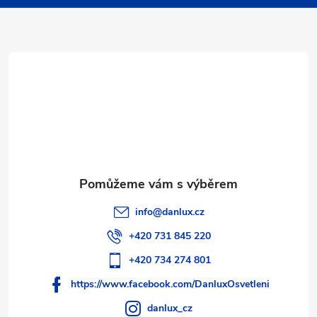
a
t
í
info
@
danlux.cz
+420 731 845 220
+420 734 274 801
https://www.facebook.com/DanluxOsvetleni
danlux_cz