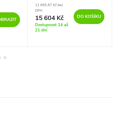
12 895,87 Kč bez
51 075,21 
DPH
DPH
DO KOŠÍKU
15 604 Kč
61 80
OBRAZIT
Dostupnost 14 až
Dostupno
21 dní
týdnů