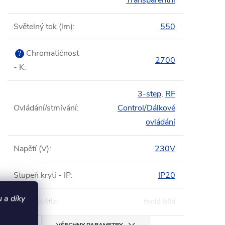
Transparentní
Světelný tok (lm)
:
550
Chromatičnost
?
2700
- K
:
3-step
,
RF
Ovládání/stmívání
:
Control/Dálkové
ovládání
Napětí (V)
:
230V
Stupeň krytí - IP
:
IP20
 a díky
Barva světla
:
teplá bílá