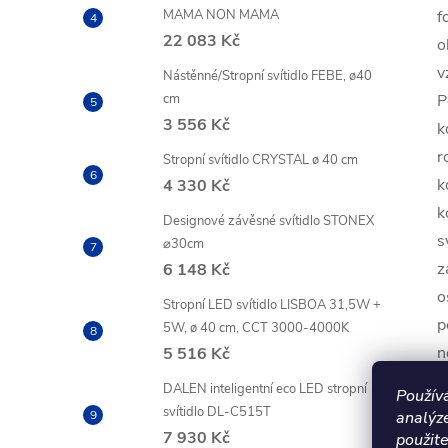
MAMA NON MAMA
f
22 083 Kč
o
v
Nástěnné/Stropní svítidlo FEBE, ø40
cm
P
3 556 Kč
k
r
Stropní svítidlo CRYSTAL ø 40 cm
k
4 330 Kč
k
Designové závěsné svítidlo STONEX
s
⌀30cm
z
6 148 Kč
o
Stropní LED svítidlo LISBOA 31,5W +
p
5W, ø 40 cm, CCT 3000-4000K
n
5 516 Kč
n
DALEN inteligentní eco LED stropní
Použív
svítidlo DL-C515T
analýz
R
7 930 Kč
použite