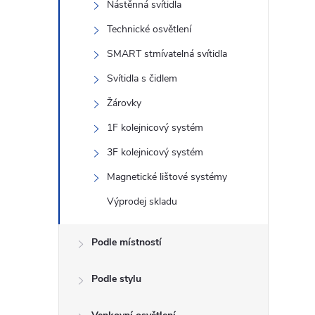
n
Nástěnná svítidla
Technické osvětlení
e
SMART stmívatelná svítidla
l
Svítidla s čidlem
Žárovky
1F kolejnicový systém
3F kolejnicový systém
Magnetické lištové systémy
Výprodej skladu
Podle místností
Podle stylu