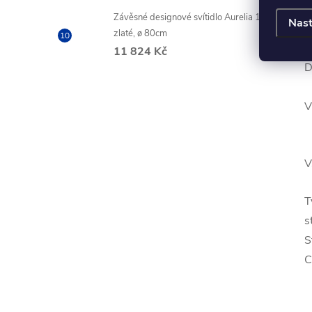
r
Závěsné designové svítidlo Aurelia 1,
Nast
n
zlaté, ø 80cm
11 824 Kč
D
V
V
T
s
S
C