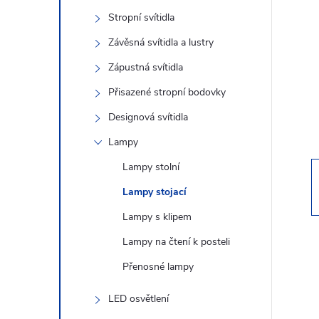
s
Stropní svítidla
t
Závěsná svítidla a lustry
r
Zápustná svítidla
Přisazené stropní bodovky
a
Designová svítidla
n
Lampy
Lampy stolní
n
Lampy stojací
í
Lampy s klipem
Lampy na čtení k posteli
p
Přenosné lampy
a
LED osvětlení