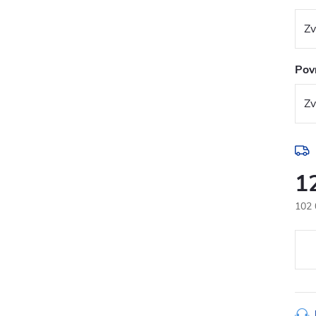
Pov
1
102 
Měr
cena