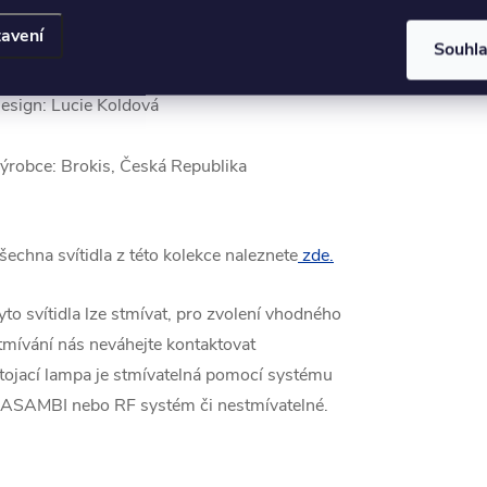
ůzných typů svítidel (závěsná, stojací, stolní,
avení
ástěnná).
Souhl
esign: Lucie Koldová
ýrobce: Brokis, Česká Republika
šechna svítidla z této kolekce naleznete
zde.
yto svítidla lze stmívat, pro zvolení vhodného
tmívání nás neváhejte kontaktovat
tojací lampa je stmívatelná pomocí systému
ASAMBI nebo RF systém či nestmívatelné.