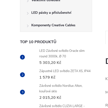
Venkovní osvětlení
LED pásky a příslušenství
Komponenty Creative Cables
TOP 10 PRODUKTŮ
LED Závěsné svítidlo Oracle slim
round 3000k, Ø 70
5 303,20 Kč
Zápustné LED svítidlo ZETA XS, IP44
1 579 Kč
K
Závěsné svítidlo Nordlux Alton,
kouřové sklo
M
2 015,20 Kč
R
Závěsné svítidlo CLIZIA LARGE -