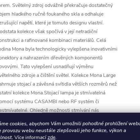
orem. Světelný zdroj odvážně překračuje dostatečný
bjem hladkého ručně foukaného skla a odhaluje
zrušující napětí, které je tomuto designu vlastní.
odstata kolekce však spočívá v její netradiční
onstrukci a rafinované kombinaci materiálů. Celá
odina Mona byla technologicky vylepšena inovativními
onektory a nahrazením dřevěných komponentů
ovovými. Tato vylepšení usnadňují výměnu
větelného zdroje a čištění světel. Kolekce Mona Large
ahrnuje stojací a závěsná svítidla větších rozměrů než
statní kolekce Mona.Stojací lampa je stmívatelná
omocí systému CASAMBI nebo RF systém či
estmívatelné. Ohledně možnosti stmívání nás
eváhejte kontaktovat.
áme cookies, abychom Vám umožnili pohodlné prohlížení webu
e provozu webu neustále zlepšovali jeho funkce, výkon a
odina se skládá z několika velikostí (S, M, L, XL) a
lnost.
Více informací
zde
.