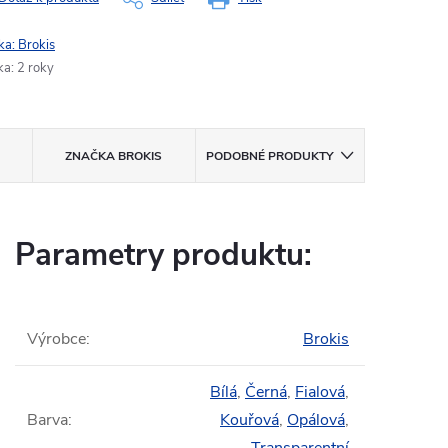
ka:
Brokis
ka
:
2 roky
ZNAČKA
BROKIS
PODOBNÉ PRODUKTY
Parametry produktu:
Výrobce
:
Brokis
Bílá
,
Černá
,
Fialová
,
Barva
:
Kouřová
,
Opálová
,