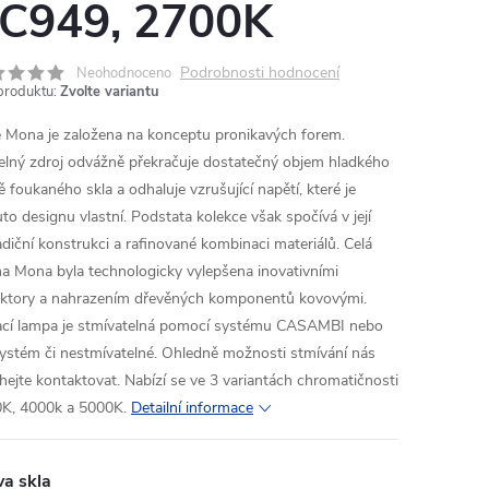
C949, 2700K
Podrobnosti hodnocení
Neohodnoceno
produktu:
Zvolte variantu
e Mona je založena na konceptu pronikavých forem.
elný zdroj odvážně překračuje dostatečný objem hladkého
ě foukaného skla a odhaluje vzrušující napětí, které je
to designu vlastní. Podstata kolekce však spočívá v její
adiční konstrukci a rafinované kombinaci materiálů. Celá
na Mona byla technologicky vylepšena inovativními
ktory a nahrazením dřevěných komponentů kovovými.
ací lampa je stmívatelná pomocí systému CASAMBI nebo
ystém či nestmívatelné. Ohledně možnosti stmívání nás
hejte kontaktovat. Nabízí se ve 3 variantách chromatičnosti
K, 4000k a 5000K.
Detailní informace
va skla