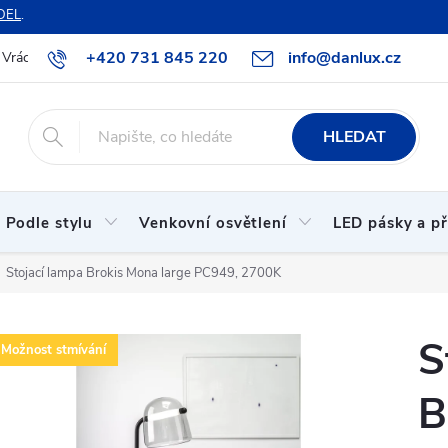
DEL
.
+420 731 845 220
info@danlux.cz
Vrácení zboží a reklamace
O nás
B2B spolupráce
Hodnoc
HLEDAT
Podle stylu
Venkovní osvětlení
LED pásky a př
Stojací lampa Brokis Mona large PC949, 2700K
S
Možnost stmívání
B