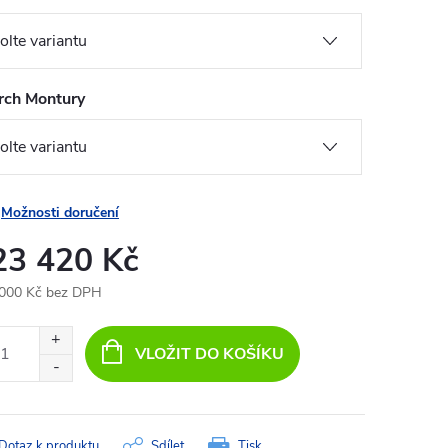
rch Montury
Možnosti doručení
23 420 Kč
000 Kč bez DPH
ná
:
VLOŽIT DO KOŠÍKU
Dotaz k produktu
Sdílet
Tisk