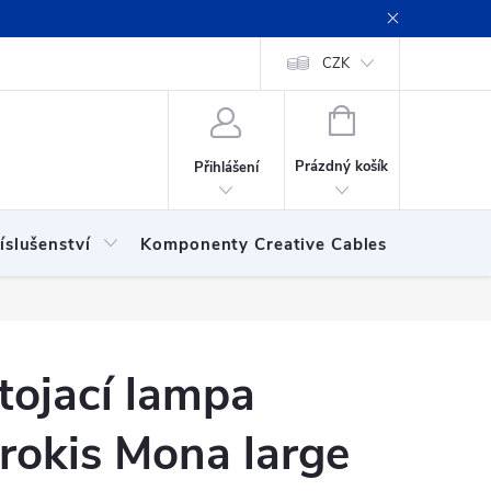
ení obchodu
Obchodní podmínky
Podmínky ochrany osobních
CZK
NÁKUPNÍ
KOŠÍK
Prázdný košík
Přihlášení
íslušenství
Komponenty Creative Cables
Show
tojací lampa
rokis Mona large