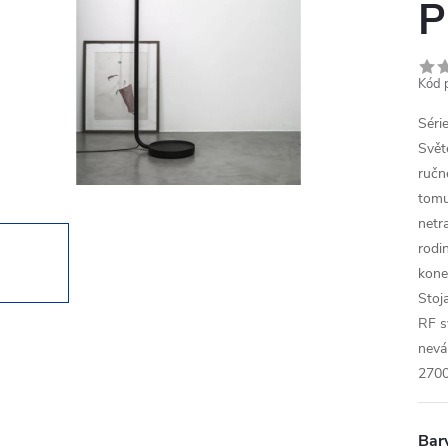
P
Kód 
Séri
Svět
ručn
tomu
netr
rodi
kone
Stoj
RF s
nevá
2700
Bar