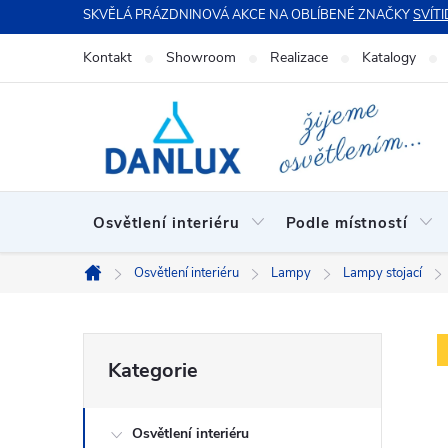
Přejít
SKVĚLÁ PRÁZDNINOVÁ AKCE NA OBLÍBENÉ ZNAČKY
SVÍTI
na
Kontakt
Showroom
Realizace
Katalogy
obsah
Osvětlení interiéru
Podle místností
Osvětlení interiéru
Lampy
Lampy stojací
Domů
P
Přeskočit
Kategorie
kategorie
o
Osvětlení interiéru