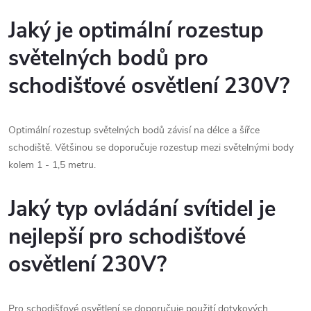
p
i
Jaký je optimální rozestup
s
světelných bodů pro
u
schodišťové osvětlení 230V?
Optimální rozestup světelných bodů závisí na délce a šířce
schodiště. Většinou se doporučuje rozestup mezi světelnými body
kolem 1 - 1,5 metru.
Jaký typ ovládání svítidel je
nejlepší pro schodišťové
osvětlení 230V?
Pro schodišťové osvětlení se doporučuje použití dotykových