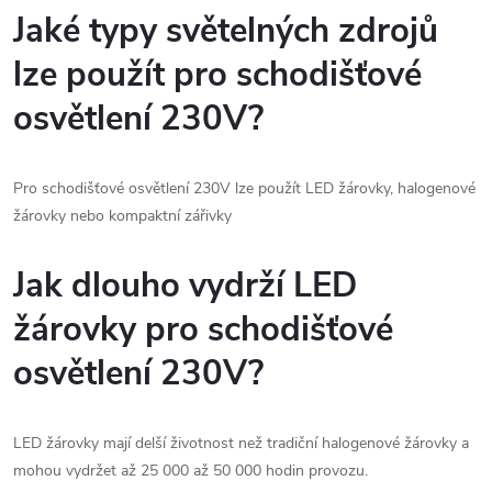
d
á
Jaké typy světelných zdrojů
a
n
lze použít pro schodišťové
k
c
o
osvětlení 230V?
í
v
á
p
Pro schodišťové osvětlení 230V lze použít LED žárovky, halogenové
n
žárovky nebo kompaktní zářivky
r
í
v
Jak dlouho vydrží LED
k
žárovky pro schodišťové
y
osvětlení 230V?
v
ý
LED žárovky mají delší životnost než tradiční halogenové žárovky a
mohou vydržet až 25 000 až 50 000 hodin provozu.