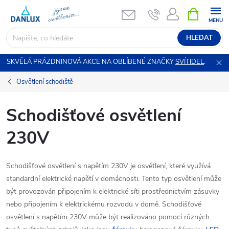
Přejít
NÁKUPNÍ
KOŠÍK
na
obsah
HLEDAT
SKVĚLÁ PRÁZDNINOVÁ AKCE NA OBLÍBENÉ ZNAČKY
SVÍTIDEL
.
Osvětlení schodiště
Schodišťové osvětlení
230V
Schodišťové osvětlení s napětím 230V je osvětlení, které využívá
standardní elektrické napětí v domácnosti. Tento typ osvětlení může
být provozován připojením k elektrické síti prostřednictvím zásuvky
nebo připojením k elektrickému rozvodu v domě. Schodišťové
osvětlení s napětím 230V může být realizováno pomocí různých