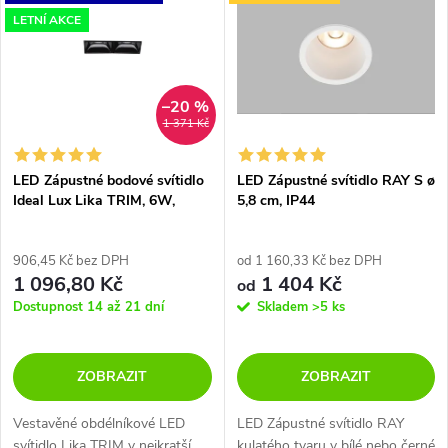
ý
Nejprodávanější
LETNÍ AKCE
e
p
Abecedně
n
i
–20 %
1 371 Kč
í
s
p
LED Zápustné bodové svítidlo
LED Zápustné svítidlo RAY S ø
Ideal Lux Lika TRIM, 6W,
5,8 cm, IP44
p
UGR<19
r
r
906,45 Kč bez DPH
od 1 160,33 Kč bez DPH
1 096,80 Kč
1 404 Kč
o
od
o
Dostupnost 14 až 21 dní
Skladem
>5 ks
d
d
ZOBRAZIT
ZOBRAZIT
u
u
Vestavěné obdélníkové LED
LED Zápustné svítidlo RAY
k
svítidlo Lika TRIM v nejkratší
kulatého tvaru v bílé nebo černé