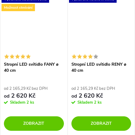
vyrobené z hliníku.
bílé barvě. Svítidlo je vyrobeno
z hliníku, opálový...
Možnost stmívání
Stropní LED svítidlo FANY ø
Stropní LED svítidlo RENY ø
40 cm
40 cm
od 2 165,29 Kč bez DPH
od 2 165,29 Kč bez DPH
2 620 Kč
2 620 Kč
od
od
Skladem
2 ks
Skladem
2 ks
ZOBRAZIT
ZOBRAZIT