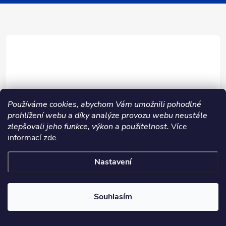
a
t
í
Používáme cookies, abychom Vám umožnili pohodlné
prohlížení webu a díky analýze provozu webu neustále
zlepšovali jeho funkce, výkon a použitelnost.
Více
informací
zde
.
info
@
danlux.cz
Nastavení
+420 731 845 220
+420 734 274 801
Souhlasím
https://www.facebook.com/DanluxOsvetleni
danlux_cz