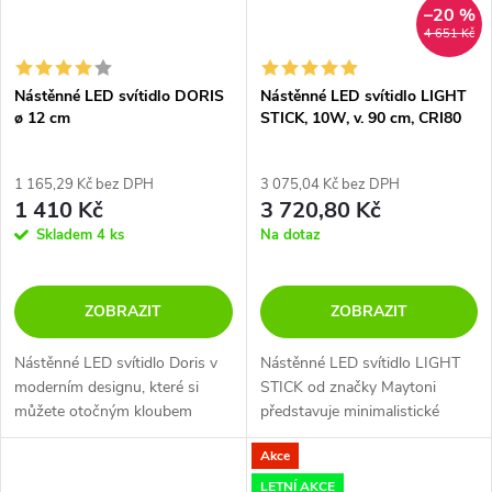
–20 %
4 651 Kč
Nástěnné LED svítidlo DORIS
Nástěnné LED svítidlo LIGHT
ø 12 cm
STICK, 10W, v. 90 cm, CRI80
1 165,29 Kč bez DPH
3 075,04 Kč bez DPH
1 410 Kč
3 720,80 Kč
Skladem
4 ks
Na dotaz
ZOBRAZIT
ZOBRAZIT
Nástěnné LED svítidlo Doris v
Nástěnné LED svítidlo LIGHT
moderním designu, které si
STICK od značky Maytoni
můžete otočným kloubem
představuje minimalistické
nasměřovat. Součástí svítidla je
řešení pro moderní interiéry,
Akce
vypínač a integrovaný led. zdroj.
kde vynikne svou elegantní
kombinací barev černá a mosaz.
LETNÍ AKCE