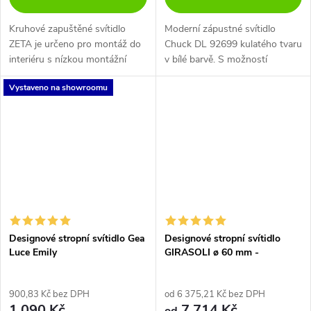
Kruhové zapuštěné svítidlo
Moderní zápustné svítidlo
ZETA je určeno pro montáž do
Chuck DL 92699 kulatého tvaru
interiéru s nízkou montážní
v bílé barvě. S možností
výškou. K dispozici ve 4
nasměrování světla.
Vystaveno na showroomu
velikostech a 2 barvách - bílé
nebo černé.
Designové stropní svítidlo Gea
Designové stropní svítidlo
Luce Emily
GIRASOLI ø 60 mm -
nastavitelné
900,83 Kč bez DPH
od 6 375,21 Kč bez DPH
1 090 Kč
7 714 Kč