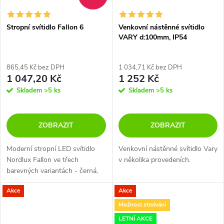
Stropní svítidlo Fallon 6
Venkovní nástěnné svítidlo
VARY d:100mm, IP54
865,45 Kč bez DPH
1 034,71 Kč bez DPH
1 047,20 Kč
1 252 Kč
Skladem
>5 ks
Skladem
>5 ks
ZOBRAZIT
ZOBRAZIT
Moderní stropní LED svítidlo
Venkovní nástěnné svítidlo Vary
Nordlux Fallon ve třech
v několika provedeních.
barevných variantách - černá,
bílá a nerez.
Akce
Akce
Možnost stmívání
LETNÍ AKCE