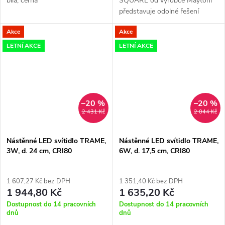
bílá, černá
SQUARE od výrobce Maytoni
představuje odolné řešení
osvětlení s krytím IP54, které
Akce
Akce
díky svému zpracování z kovu
skvěle doplní moderní exteriéry
LETNÍ AKCE
LETNÍ AKCE
i...
–20 %
–20 %
2 431 Kč
2 044 Kč
Nástěnné LED svítidlo TRAME,
Nástěnné LED svítidlo TRAME,
3W, d. 24 cm, CRI80
6W, d. 17,5 cm, CRI80
1 607,27 Kč bez DPH
1 351,40 Kč bez DPH
1 944,80 Kč
1 635,20 Kč
Dostupnost do 14 pracovních
Dostupnost do 14 pracovních
dnů
dnů