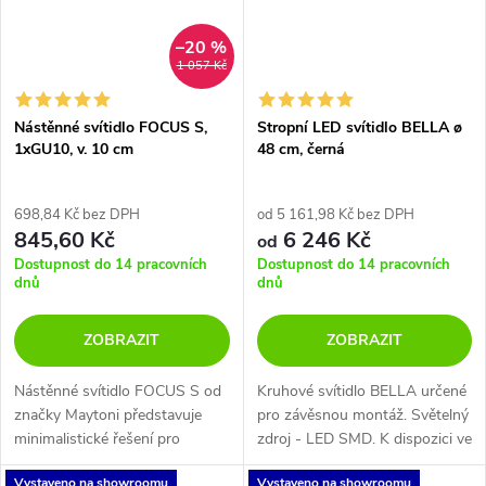
–20 %
1 057 Kč
Nástěnné svítidlo FOCUS S,
Stropní LED svítidlo BELLA ø
1xGU10, v. 10 cm
48 cm, černá
698,84 Kč bez DPH
od 5 161,98 Kč bez DPH
845,60 Kč
6 246 Kč
od
Dostupnost do 14 pracovních
Dostupnost do 14 pracovních
dnů
dnů
ZOBRAZIT
ZOBRAZIT
Nástěnné svítidlo FOCUS S od
Kruhové svítidlo BELLA určené
značky Maytoni představuje
pro závěsnou montáž. Světelný
minimalistické řešení pro
zdroj - LED SMD. K dispozici ve
bodové osvětlení interiéru
2 různých velikostech v černé a
Vystaveno na showroomu
Vystaveno na showroomu