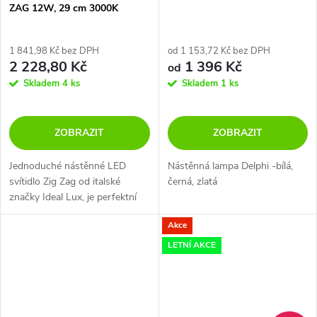
ZAG 12W, 29 cm 3000K
1 841,98 Kč bez DPH
od 1 153,72 Kč bez DPH
2 228,80 Kč
1 396 Kč
od
Skladem
4 ks
Skladem
1 ks
ZOBRAZIT
ZOBRAZIT
Jednoduché nástěnné LED
Nástěnná lampa Delphi -bílá,
svítidlo Zig Zag od italské
černá, zlatá
značky Ideal Lux, je perfektní
volbou pro osvětlení chodby,
Akce
schodiště a dalších místností
vašeho bytu. Tělo svítidla je...
LETNÍ AKCE