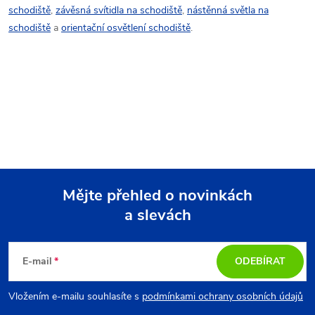
schodiště
,
závěsná svítidla na schodiště
,
nástěnná světla na
schodiště
a
orientační osvětlení schodiště
.
Mějte přehled o novinkách
a slevách
Z
á
E-mail
ODEBÍRAT
p
Vložením e-mailu souhlasíte s
podmínkami ochrany osobních údajů