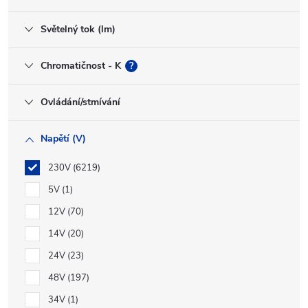
Světelný tok (lm)
Chromatičnost - K
?
Ovládání/stmívání
Napětí (V)
230V
6219
5V
1
12V
70
14V
20
24V
23
48V
197
34V
1