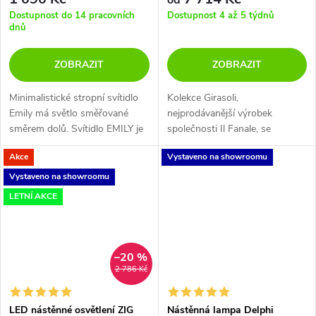
od
Dostupnost do 14 pracovních
Dostupnost 4 až 5 týdnů
dnů
ZOBRAZIT
ZOBRAZIT
Minimalistické stropní svítidlo
Kolekce Girasoli,
Emily má světlo směřované
nejprodávanější výrobek
směrem dolů. Svítidlo EMILY je
společnosti Il Fanale, se
složené z černě nebo bíle
vyznačuje minimalistickým
Akce
Vystaveno na showroomu
lakované kovové konstrukce a
designem inspirovaným
akrylového difuzoru. Paprsek...
geometrickým tvarem válce.
Vystaveno na showroomu
LETNÍ AKCE
–20 %
2 786 Kč
LED nástěnné osvětlení ZIG
Nástěnná lampa Delphi