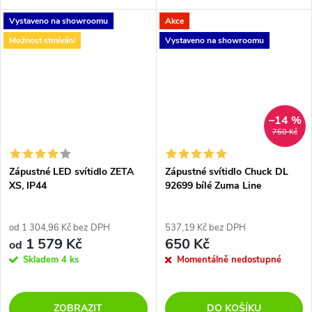
svítidla je 90mm a lze jej využít i
Vystaveno na showroomu
Akce
do interiéru, například do
chodeb, schodišť,...
Možnost stmívání
Vystaveno na showroomu
–14 %
760 Kč
Zápustné LED svítidlo ZETA
Zápustné svítidlo Chuck DL
XS, IP44
92699 bílé Zuma Line
od 1 304,96 Kč bez DPH
537,19 Kč bez DPH
1 579 Kč
650 Kč
od
Skladem
4 ks
Momentálně nedostupné
ZOBRAZIT
DO KOŠÍKU