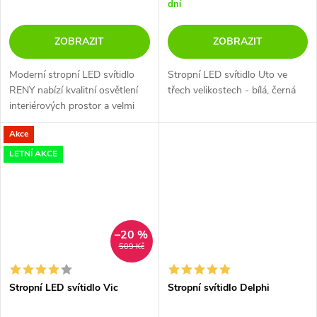
dní
ZOBRAZIT
ZOBRAZIT
Moderní stropní LED svítidlo
Stropní LED svítidlo Uto ve
RENY nabízí kvalitní osvětlení
třech velikostech - bílá, černá
interiérových prostor a velmi
efektní rozptyl světla. Na výběr
Akce
v 6 rozměrech v 5 barevných
variantách.
LETNÍ AKCE
–20 %
509 Kč
Stropní LED svítidlo Vic
Stropní svítidlo Delphi