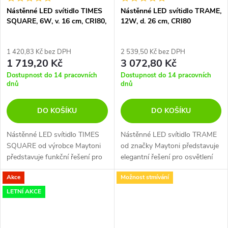
Nástěnné LED svítidlo TIMES
Nástěnné LED svítidlo TRAME,
SQUARE, 6W, v. 16 cm, CRI80,
12W, d. 26 cm, CRI80
IP54
1 420,83 Kč bez DPH
2 539,50 Kč bez DPH
1 719,20 Kč
3 072,80 Kč
Dostupnost do 14 pracovních
Dostupnost do 14 pracovních
dnů
dnů
DO KOŠÍKU
DO KOŠÍKU
Nástěnné LED svítidlo TIMES
Nástěnné LED svítidlo TRAME
SQUARE od výrobce Maytoni
od značky Maytoni představuje
představuje funkční řešení pro
elegantní řešení pro osvětlení
osvětlení exteriérů i interiérů
interiéru s vysokým Indexem
Akce
Možnost stmívání
díky odolnému krytí IP54.
podání barev (CRI) 95.
LETNÍ AKCE