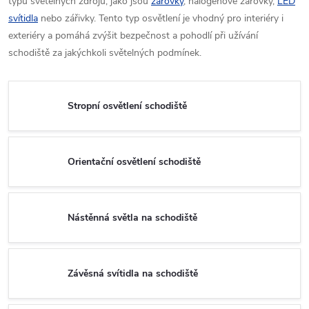
typů světelných zdrojů, jako jsou
žárovky
, halogenové žárovky,
LED
svítidla
nebo zářivky. Tento typ osvětlení je vhodný pro interiéry i
exteriéry a pomáhá zvýšit bezpečnost a pohodlí při užívání
schodiště za jakýchkoli světelných podmínek.
Stropní osvětlení schodiště
Orientační osvětlení schodiště
Nástěnná světla na schodiště
Závěsná svítidla na schodiště