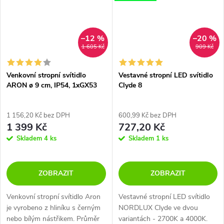
–12 %
–20 %
1 605 Kč
909 Kč
Venkovní stropní svítidlo
Vestavné stropní LED svítidlo
ARON ø 9 cm, IP54, 1xGX53
Clyde 8
1 156,20 Kč bez DPH
600,99 Kč bez DPH
1 399 Kč
727,20 Kč
Skladem
4 ks
Skladem
1 ks
ZOBRAZIT
ZOBRAZIT
Venkovní stropní svítidlo Aron
Vestavné stropní LED svítidlo
je vyrobeno z hliníku s černým
NORDLUX Clyde ve dvou
nebo bílým nástřikem. Průměr
variantách - 2700K a 4000K.