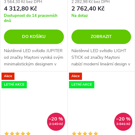
3 564,30 Kč bez DPH
2 282,98 Kč bez DPH
4 312,80 Kč
2 762,40 Kč
Dostupnost do 14 pracovních
Na dotaz
dnů
DO KOŠÍKU
ZOBRAZIT
Nástěnné LED svítidlo JUPITER
Nástěnné LED svítidlo LIGHT
od značky Maytoni vyniká svým
STICK od značky Maytoni
minimalistickým designem v
nabízí moderní lineární design v
mosazné barvě, který se hodí
kombinaci černé barvy a
Akce
Akce
do moderních interiérů.
mosazi, který se hodí do
každého interiéru.
LETNÍ AKCE
LETNÍ AKCE
–20 %
–20 %
2 149 Kč
3 841 Kč