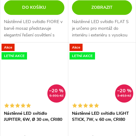
DO KOŠÍKU
ZOBRAZIT
Nástěnné LED svítidlo FIORE v
Nástěnné LED svítidlo FLAT S
barvě mosaz představuje
je určeno pro montáž do
elegantní řešení osvětlení s
interiéru i exteriéru s vysokou
podporou pro systémy
IP54.
Akce
Akce
LOXONE.
LETNÍ AKCE
LETNÍ AKCE
–20 %
–20 %
5 391 Kč
3 453 Kč
Nástěnné LED svítidlo
Nástěnné LED svítidlo LIGHT
JUPITER, 6W, Ø 30 cm, CRI80
STICK, 7W, v. 60 cm, CRI80