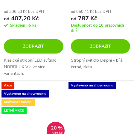
od 336,53 Kč bez DPH
od 650,41 Kč bez DPH
407,20 Kč
787 Kč
od
od
Skladem
>5 ks
Dostupnost do 10 pracovních
dní
ZOBRAZIT
ZOBRAZIT
Klasické stropní LED svítidlo
Stropní svítidlo Delphi - bílá,
NORDLUX Vic ve více
černá, zlatá
variantách.
Akce
Vystaveno na showroomu
Vystaveno na showroomu
Možnost stmívání
LETNÍ AKCE
–20 %
1 309 Kč