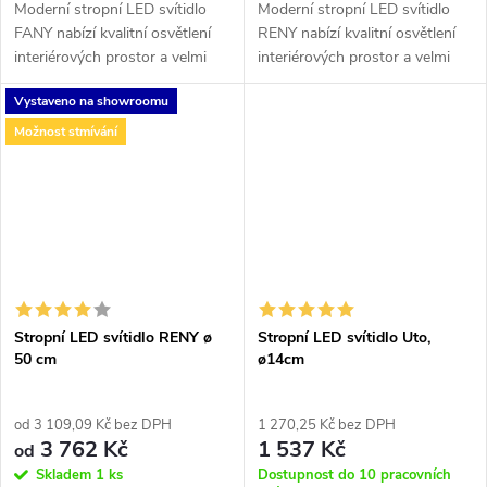
Moderní stropní LED svítidlo
Moderní stropní LED svítidlo
FANY nabízí kvalitní osvětlení
RENY nabízí kvalitní osvětlení
interiérových prostor a velmi
interiérových prostor a velmi
efektní rozptyl světla. Na výběr
efektní rozptyl světla. Na výběr
Vystaveno na showroomu
v 3 rozměrech ve 2 barevných
v 6 rozměrech v 5 barevných
variantách. Díky...
variantách.
Možnost stmívání
Stropní LED svítidlo RENY ø
Stropní LED svítidlo Uto,
50 cm
ø14cm
od 3 109,09 Kč bez DPH
1 270,25 Kč bez DPH
3 762 Kč
1 537 Kč
od
Skladem
1 ks
Dostupnost do 10 pracovních