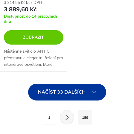
3 214,55 Kč bez DPH
3 889,60 Kč
Dostupnost do 14 pracovních
dnů
ZOBRAZIT
Nástěnné svítidlo ANTIC
představuje elegantní řešení pro
interiérové osvětlení, které
kombinuje kov a sklo v
nadčasovém designu.
O
NAČÍST 33 DALŠÍCH
v
l
S
1
189
t
á
r