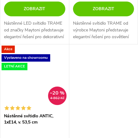
ZOBRAZIT
ZOBRAZIT
Nástěnné LED svítidlo TRAME
Nástěnné svítidlo TRAME od
od značky Maytoni představuje
výrobce Maytoni představuje
elegantní řešení pro dekorativní
elegantní řešení pro osvětlení
osvětlení interiéru díky svému
interiérů díky svému provedení
Akce
zpracování ze skla.
ze skla.
Vystaveno na showroomu
LETNÍ AKCE
–20 %
4 862 Kč
Nástěnné svítidlo ANTIC,
1xE14, v. 53,5 cm