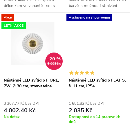
k
délce 7cm ve variantě Trim s
barvě, s možností stmívání.
t
rámečkem s 2 LED bodovými
Vyšší stupeň krytí IP44.
t
Akce
Vystaveno na showroomu
světly. Chromatičnost 3000K
ů
nebo 4000K a vyzařovací...
LETNÍ AKCE
ů
–20 %
5 003 Kč
Nástěnné LED svítidlo FIORE,
Nástěnné LED svítidlo FLAT S,
7W, Ø 30 cm, stmívatelné
š. 11 cm, IP54
3 307,77 Kč bez DPH
1 681,82 Kč bez DPH
4 002,40 Kč
2 035 Kč
Na dotaz
Dostupnost do 14 pracovních
dnů