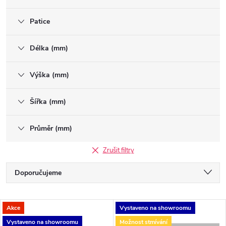
Patice
Délka (mm)
Výška (mm)
Šířka (mm)
Průměr (mm)
Zrušit filtry
Ř
Doporučujeme
a
Nejlevnější
V
Akce
Vystaveno na showroomu
Nejdražší
z
Vystaveno na showroomu
Možnost stmívání