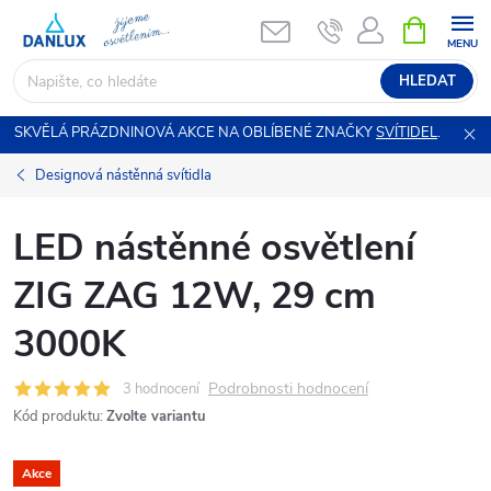
Přejít
NÁKUPNÍ
KOŠÍK
na
obsah
HLEDAT
SKVĚLÁ PRÁZDNINOVÁ AKCE NA OBLÍBENÉ ZNAČKY
SVÍTIDEL
.
Designová nástěnná svítidla
LED nástěnné osvětlení
ZIG ZAG 12W, 29 cm
3000K
Podrobnosti hodnocení
3 hodnocení
Kód produktu:
Zvolte variantu
Akce