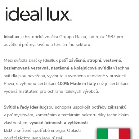
Ideallux
je historická značka Gruppo Raina, od roku 1987 pro
osvětlení průmyslového a terciárního sektoru.
Mezi svítidla značky Ideallux patří
závěsná, stropní, vestavná,
bezlemovaná vestavná, nástěnná a kolejnicová svítidla
Všechna
svítidla jsou navržena, vyvinuta a vyrobena v továrně v provincii
Pavia, s výhodou certifikace
100% Made in Italy
což je certifikace
vydaná Institutem pro ochranu italských výrobců.
Svítidla řady Ideallux
jsou schopna uspokojit potřeby zákazníků
v průmyslovém, komerčním a terciárním sektoru
díky technickým
vlastnostem,
vysoké účinnosti a výtěžnosti
LED
a snížené spotřebě energie. Oblasti
použití těchto lamp jsou různé: