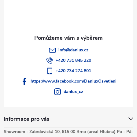
info
@
danlux.cz
+420 731 845 220
+420 734 274 801
https://www.facebook.com/DanluxOsvetleni
danlux_cz
Informace pro vás
Showroom - Zábrdovická 10, 615 00 Brno (areál Hlubna) Po - Pá: