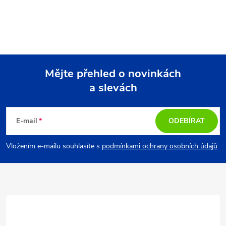
Mějte přehled o novinkách
a slevách
Z
á
E-mail
ODEBÍRAT
p
Vložením e-mailu souhlasíte s
podmínkami ochrany osobních údajů
a
t
í