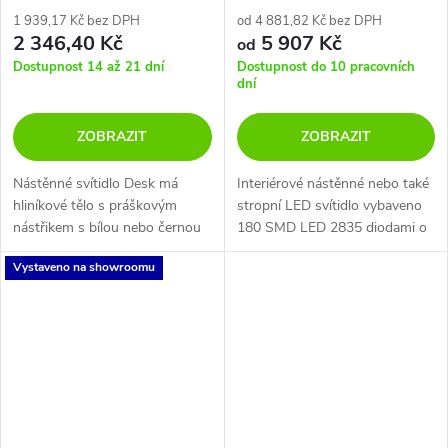
1 939,17 Kč bez DPH
od 4 881,82 Kč bez DPH
2 346,40 Kč
5 907 Kč
od
Dostupnost 14 až 21 dní
Dostupnost do 10 pracovních
dní
ZOBRAZIT
ZOBRAZIT
Nástěnné svítidlo Desk má
Interiérové nástěnné nebo také
hliníkové tělo s práškovým
stropní LED svítidlo vybaveno
nástřikem s bílou nebo černou
180 SMD LED 2835 diodami o
povrchovou úpravou. Saténové
výkonu 180x0,15W a
Vystaveno na showroomu
akrylové difuzory. Vyzařování
nepřímým rozptylem světla.
světla nahoru a dolů.
Konstrukce je vyrobena z kovu
a hliníku...