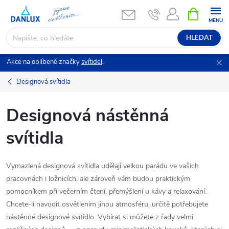
Přejít
NÁKUPNÍ
KOŠÍK
na
obsah
HLEDAT
Akce na oblíbené značky
svítidel
.
Designová svítidla
Designová nástěnná
svítidla
Vymazlená designová svítidla udělají velkou parádu ve vašich
pracovnách i ložnicích, ale zároveň vám budou praktickým
pomocníkem při večerním čtení, přemýšlení u kávy a relaxování.
Chcete-li navodit osvětlením jinou atmosféru, určitě potřebujete
nástěnné designové svítidlo. Vybírat si můžete z řady velmi