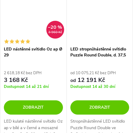
–20 %
3 960 Kč
LED nástěnné svítidlo Oz ap Ø
LED stropní/nástěnné svítidlo
29
Puzzle Round Double, d. 37,5
cm, 2x16W
2 618,18 Kč bez DPH
od 10 075,21 Kč bez DPH
3 168 Kč
12 191 Kč
od
Dostupnost 14 až 21 dní
Dostupnost 14 až 30 dní
ZOBRAZIT
ZOBRAZIT
LED kulaté nástěnné svítidlo Oz
Stropní/nástěnné LED svítidlo
ap v bílé a v černé a mosazné
Puzzle Round Double ve