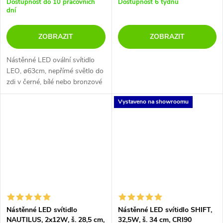
Dostupnost do 10 pracovních
Dostupnost 6 týdnů
dní
ZOBRAZIT
ZOBRAZIT
Nástěnné LED ovální svítidlo
LEO, ø63cm, nepřímé světlo do
zdi v černé, bílé nebo bronzové
variantě..
Vystaveno na showroomu
Nástěnné LED svítidlo
Nástěnné LED svítidlo SHIFT,
NAUTILUS, 2x12W, š. 28,5 cm,
32,5W, š. 34 cm, CRI90