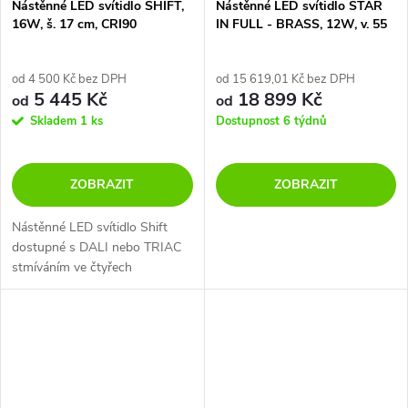
Nástěnné LED svítidlo SHIFT,
Nástěnné LED svítidlo STAR
16W, š. 17 cm, CRI90
IN FULL - BRASS, 12W, v. 55
cm
od 4 500 Kč bez DPH
od 15 619,01 Kč bez DPH
5 445 Kč
18 899 Kč
od
od
Skladem
1 ks
Dostupnost 6 týdnů
ZOBRAZIT
ZOBRAZIT
Nástěnné LED svítidlo Shift
dostupné s DALI nebo TRIAC
stmíváním ve čtyřech
barevných variantách - černá,
bílá, hnědá a champagne.