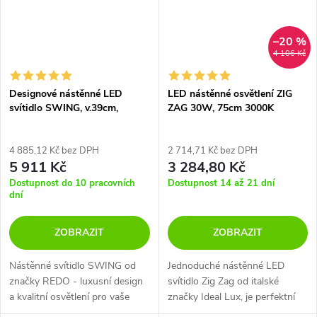
–20 %
4 106 Kč
Designové nástěnné LED
LED nástěnné osvětlení ZIG
svítidlo SWING, v.39cm,
ZAG 30W, 75cm 3000K
strukturované
4 885,12 Kč bez DPH
2 714,71 Kč bez DPH
5 911 Kč
3 284,80 Kč
Dostupnost do 10 pracovních
Dostupnost 14 až 21 dní
dní
ZOBRAZIT
ZOBRAZIT
Nástěnné svítidlo SWING od
Jednoduché nástěnné LED
značky REDO - luxusní design
svítidlo Zig Zag od italské
a kvalitní osvětlení pro vaše
značky Ideal Lux, je perfektní
interiéry.
volbou pro osvětlení chodby,