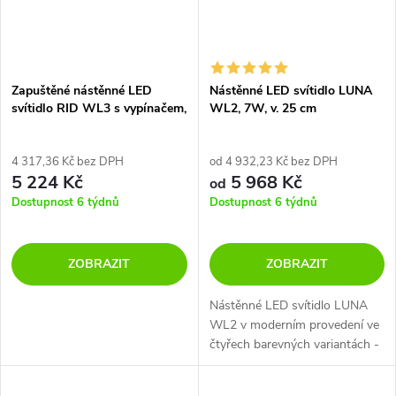
Zapuštěné nástěnné LED
Nástěnné LED svítidlo LUNA
svítidlo RID WL3 s vypínačem,
WL2, 7W, v. 25 cm
6W, v. 165 mm, 36°
4 317,36 Kč bez DPH
od 4 932,23 Kč bez DPH
5 224 Kč
5 968 Kč
od
Dostupnost 6 týdnů
Dostupnost 6 týdnů
ZOBRAZIT
ZOBRAZIT
Nástěnné LED svítidlo LUNA
WL2 v moderním provedení ve
čtyřech barevných variantách -
černá, bílá, šedá a zlatá.