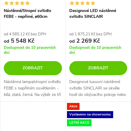
Nástěnné/Stropní svítidlo
Designové LED nástěnné
FEBE - nepřímé, ø60cm
svítidlo SINCLAIR
od 4 585,12 Kč bez DPH
od 1 875,21 Kč bez DPH
5 548 Kč
2 269 Kč
od
od
Dostupnost do 10 pracovních
Dostupnost do 10 pracovních
dní
dní
ZOBRAZIT
ZOBRAZIT
Nástěnná lampa/stropní svítidlo
Designové luxusní nástěnné
FEBE s nepřímím osvětlením -
svítidlo SINCLAIR se skvěle
bílá, zlatá, černá. Na výběr ze tří
hodí do obývacího pokoje nebo
velikostí a dvou nastavení
nad jídelní stůl.
Akce
chromatičnosti.
Vystaveno na showroomu
LETNÍ AKCE