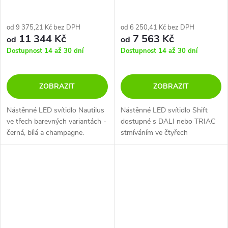
CRI90
od 9 375,21 Kč bez DPH
od 6 250,41 Kč bez DPH
11 344 Kč
7 563 Kč
od
od
Dostupnost 14 až 30 dní
Dostupnost 14 až 30 dní
ZOBRAZIT
ZOBRAZIT
Nástěnné LED svítidlo Nautilus
Nástěnné LED svítidlo Shift
ve třech barevných variantách -
dostupné s DALI nebo TRIAC
černá, bílá a champagne.
stmíváním ve čtyřech
barevných variantách - černá,
bílá, hnědá a champagne.