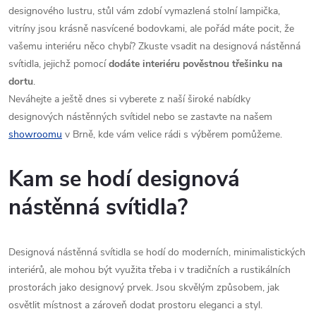
á
designového lustru, stůl vám zdobí vymazlená stolní lampička,
p
n
vitríny jsou krásně nasvícené bodovkami, ale pořád máte pocit, že
r
vašemu interiéru něco chybí? Zkuste vsadit na designová nástěnná
í
svítidla, jejichž pomocí
dodáte interiéru pověstnou třešinku na
v
dortu
.
k
Neváhejte a ještě dnes si vyberete z naší široké nabídky
designových nástěnných svítidel nebo se zastavte na našem
y
showroomu
v Brně, kde vám velice rádi s výběrem pomůžeme.
v
Kam se hodí designová
ý
nástěnná svítidla?
p
i
Designová nástěnná svítidla se hodí do moderních, minimalistických
s
interiérů, ale mohou být využita třeba i v tradičních a rustikálních
prostorách jako designový prvek. Jsou skvělým způsobem, jak
u
osvětlit místnost a zároveň dodat prostoru eleganci a styl.