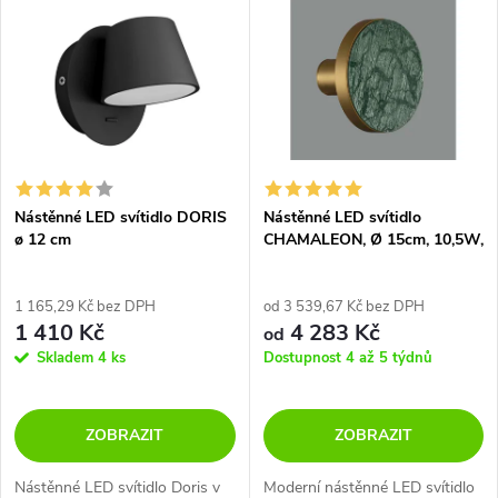
z
ý
Nejprodávanější
e
p
Abecedně
n
i
í
s
p
Nástěnné LED svítidlo DORIS
Nástěnné LED svítidlo
ø 12 cm
CHAMALEON, Ø 15cm, 10,5W,
p
CRI90,3000K
r
r
1 165,29 Kč bez DPH
od 3 539,67 Kč bez DPH
1 410 Kč
4 283 Kč
o
od
o
Skladem
4 ks
Dostupnost 4 až 5 týdnů
d
d
ZOBRAZIT
ZOBRAZIT
u
u
Nástěnné LED svítidlo Doris v
Moderní nástěnné LED svítidlo