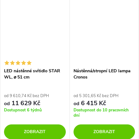
schodiště a dalších místností
vašeho bytu. Tělo...
LED nástěnné svítidlo STAR
Nástěnná/stropní LED lampa
WL, ⌀ 51 cm
Cronos
od 9 610,74 Kč bez DPH
od 5 301,65 Kč bez DPH
11 629 Kč
6 415 Kč
od
od
Dostupnost 6 týdnů
Dostupnost do 10 pracovních
dní
ZOBRAZIT
ZOBRAZIT