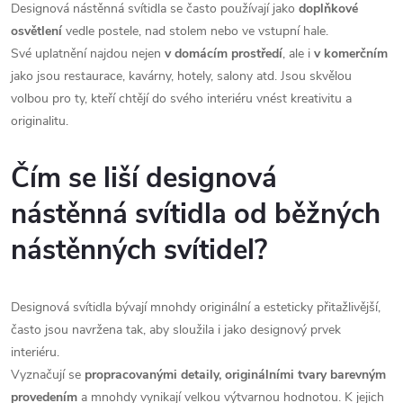
Designová nástěnná svítidla se často používají jako
doplňkové
osvětlení
vedle postele, nad stolem nebo ve vstupní hale.
Své uplatnění najdou nejen
v domácím prostředí
, ale i
v komerčním
jako jsou restaurace, kavárny, hotely, salony atd. Jsou skvělou
volbou pro ty, kteří chtějí do svého interiéru vnést kreativitu a
originalitu.
Čím se liší designová
nástěnná svítidla od běžných
nástěnných svítidel?
Designová svítidla bývají mnohdy originální a esteticky přitažlivější,
často jsou navržena tak, aby sloužila i jako designový prvek
interiéru.
Vyznačují se
propracovanými detaily, originálními tvary barevným
provedením
a mnohdy vynikají velkou výtvarnou hodnotou. K jejich