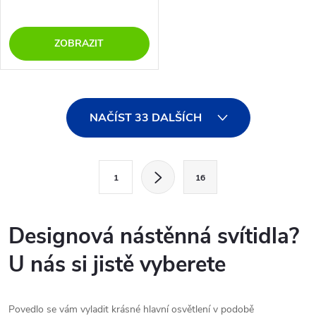
ZOBRAZIT
O
NAČÍST 33 DALŠÍCH
v
l
S
1
16
t
á
r
d
á
Designová nástěnná svítidla?
a
n
U nás si jistě vyberete
k
c
o
í
v
Povedlo se vám vyladit krásné hlavní osvětlení v podobě