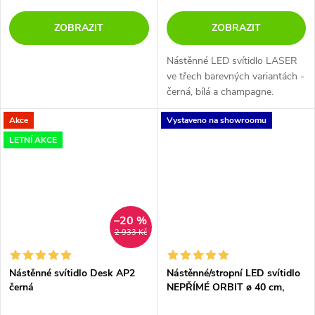
ZOBRAZIT
ZOBRAZIT
Nástěnné LED svítidlo LASER
ve třech barevných variantách -
černá, bílá a champagne.
Akce
Vystaveno na showroomu
LETNÍ AKCE
–20 %
2 933 Kč
Nástěnné svítidlo Desk AP2
Nástěnné/stropní LED svítidlo
černá
NEPŘÍMÉ ORBIT ø 40 cm,
3000K, v. 4,2 cm