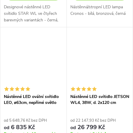
Designové nástěnné LED
Nástěnná/stropní LED lampa
svítidlo STAR WL ve čtyřech
Cronos - bílá, bronzová, černá
barevných variantách - černá,
bílá, šedá a zlatá.
Nástěnné LED ovální svítidlo
Nástěnné LED svítidlo JETSON
LEO, ø63cm, nepřímé světlo
WL4, 38W, d. 2x120 cm
od 5 648,76 Kč bez DPH
od 22 147,93 Kč bez DPH
6 835 Kč
26 799 Kč
od
od