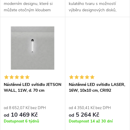
k
moderním designu, které si
kulatého tvaru s možností
k
můžete otočným kloubem
výběru designových disků,
t
nasměřovat. Součástí svítidla je
které ozvláštní každou
t
vypínač a integrovaný led. zdroj.
místnost.
ů
ů
Nástěnné LED svítidlo JETSON
Nástěnné LED svítidlo LASER,
WALL, 11W, d. 70 cm
16W, 10x10 cm, CRI92
od 8 652,07 Kč bez DPH
od 4 350,41 Kč bez DPH
10 469 Kč
5 264 Kč
od
od
Dostupnost 6 týdnů
Dostupnost 14 až 30 dní