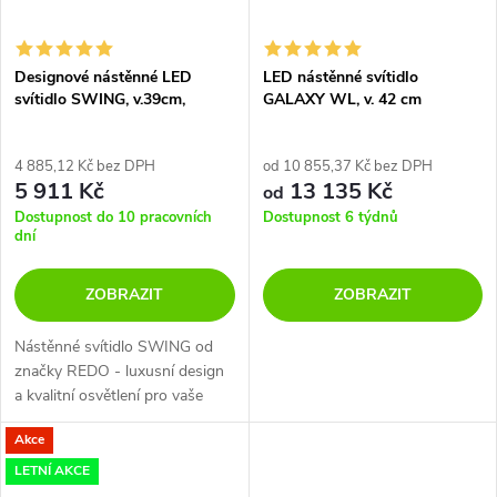
Designové nástěnné LED
LED nástěnné svítidlo
svítidlo SWING, v.39cm,
GALAXY WL, v. 42 cm
opálové
4 885,12 Kč bez DPH
od 10 855,37 Kč bez DPH
5 911 Kč
13 135 Kč
od
Dostupnost do 10 pracovních
Dostupnost 6 týdnů
dní
ZOBRAZIT
ZOBRAZIT
Nástěnné svítidlo SWING od
značky REDO - luxusní design
a kvalitní osvětlení pro vaše
interiéry.
Akce
LETNÍ AKCE