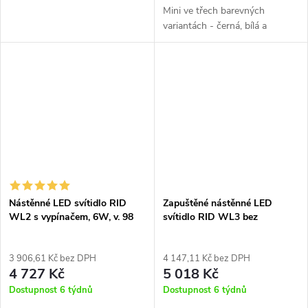
Mini ve třech barevných
variantách - černá, bílá a
champagne.
Nástěnné LED svítidlo RID
Zapuštěné nástěnné LED
WL2 s vypínačem, 6W, v. 98
svítidlo RID WL3 bez
mm, 36°
vypínače, 6W, v. 165 mm, 20°
3 906,61 Kč bez DPH
4 147,11 Kč bez DPH
4 727 Kč
5 018 Kč
Dostupnost 6 týdnů
Dostupnost 6 týdnů