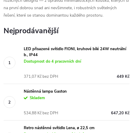
rozličných designů — z opravdu minimalistických kousků, kterých si
na první dobrou snad ani nevšimnete, i robustních světelných
řešení, které se stanou dominantou každého prostoru.
Nejprodávanější
LED přisazené svítidlo FIONI, kruhové bílé 24W neutrální
b., IP44
Dostupnost do 4 pracovních dní
371,07 Kč bez DPH
449 Kč
Nástěnná lampa Gaston
Skladem
534,88 Kč bez DPH
647,20 Kč
Retro nástěnné svítidlo Lena, ø 22,5 cm