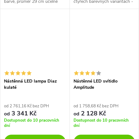
barvě, průměr 29 cm účelně
čtyřech barevných variantách -
nasvítí obývací pokoj, kuchyň
černá, bílá, champagne a
nebo jídelní stůl. Materiál hliník
měděný bronz.
s práškově lakovanou...
Nástěnná LED lampa Diaz
Nástěnné LED svítidlo
kulaté
Amplitude
od 2 761,16 Kč bez DPH
od 1 758,68 Kč bez DPH
3 341 Kč
2 128 Kč
od
od
Dostupnost do 10 pracovních
Dostupnost do 10 pracovních
dní
dní