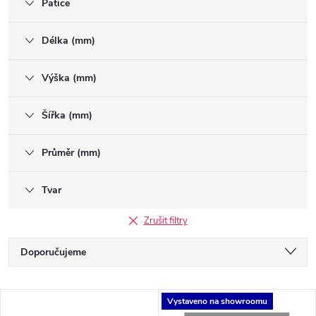
Patice
Délka (mm)
Výška (mm)
Šířka (mm)
Průměr (mm)
Tvar
Zrušit filtry
Ř
Doporučujeme
a
Nejlevnější
V
Vystaveno na showroomu
Nejdražší