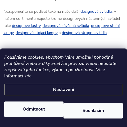
Nezapomeňte se podívat také na naše další
designová svítidla
. V
našem sortimentu najdete kromě designových nástěnných svítidel
také
designové lustry
,
designová závěsná svítidla
,
designové stolní
lampy
,
designové stojací lampy
a
designová stropní svítidla
.
Používáme cookies, abychom Vám umožnili pohodlné
prohlížení webu a díky analýze provozu webu neustále
zlepšovali jeho funkce, výkon a použitelnost.
Více
informací
zde
.
Mějte přehled o novinkách
Nastavení
a slevách
Z
Odmítnout
á
Souhlasím
E-mail
ODEBÍRAT