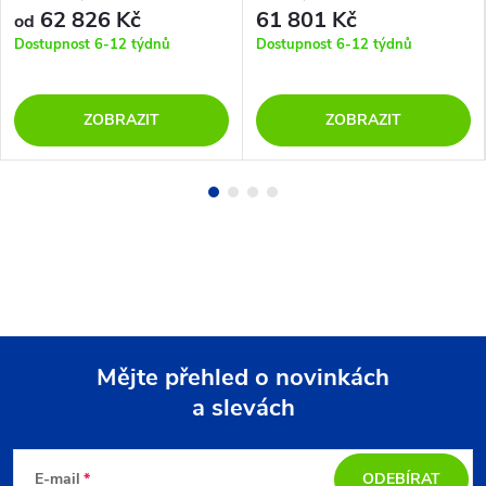
62 826 Kč
61 801 Kč
od
Dostupnost 6-12 týdnů
Dostupnost 6-12 týdnů
ZOBRAZIT
ZOBRAZIT
Mějte přehled o novinkách
a slevách
Z
á
E-mail
ODEBÍRAT