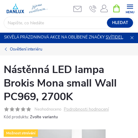
Přejít
NÁKUPNÍ
KOŠÍK
na
obsah
HLEDAT
SKVĚLÁ PRÁZDNINOVÁ AKCE NA OBLÍBENÉ ZNAČKY
SVÍTIDEL
.
Osvětlení interiéru
Nástěnná LED lampa
Brokis Mona small Wall
PC969, 2700K
Podrobnosti hodnocení
Neohodnoceno
Kód produktu:
Zvolte variantu
Možnost stmívání