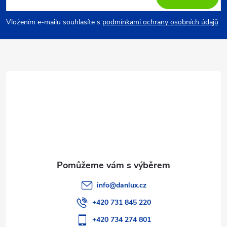
p
Vložením e-mailu souhlasíte s
podmínkami ochrany osobních údajů
a
t
í
info
@
danlux.cz
+420 731 845 220
+420 734 274 801