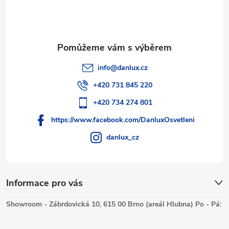
info
@
danlux.cz
+420 731 845 220
+420 734 274 801
https://www.facebook.com/DanluxOsvetleni
danlux_cz
Informace pro vás
Showroom - Zábrdovická 10, 615 00 Brno (areál Hlubna) Po - Pá: