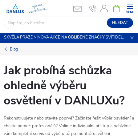
Přejít
NÁKUPNÍ
KOŠÍK
na
obsah
HLEDAT
SKVĚLÁ PRÁZDNINOVÁ AKCE NA OBLÍBENÉ ZNAČKY
SVÍTIDEL
.
Blog
Jak probíhá schůzka
ohledně výběru
osvětlení v DANLUXu?
Rekonstruujete nebo stavíte poprvé? Začínáte řešit výběr osvětlení a
chcete pomoc profesionálů? Volíme individuální přístup a nabízíme
vám kompletní servis od výběru až po montáž osvětlení.