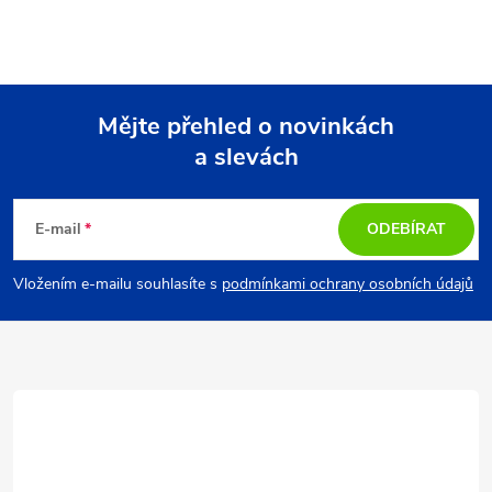
Mějte přehled o novinkách
a slevách
Z
á
E-mail
ODEBÍRAT
p
Vložením e-mailu souhlasíte s
podmínkami ochrany osobních údajů
a
t
í