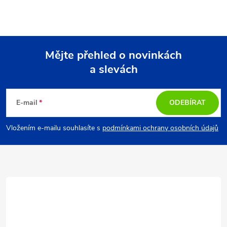
v
l
á
Mějte přehled o novinkách
d
a slevách
Z
a
á
c
E-mail
ODEBÍRAT
p
í
Vložením e-mailu souhlasíte s
podmínkami ochrany osobních údajů
p
a
r
t
v
í
k