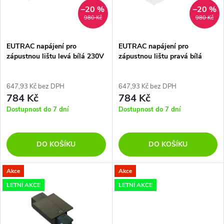
n
i
–20 %
–20 %
980 Kč
980 Kč
í
s
p
EUTRAC napájení pro
EUTRAC napájení pro
zápustnou lištu levá bílá 230V
zápustnou lištu pravá bílá
p
- RED - DESIGN RENDL
230V - RED - DESIGN RENDL
r
r
647,93 Kč bez DPH
647,93 Kč bez DPH
784 Kč
784 Kč
o
o
Dostupnost do 7 dní
Dostupnost do 7 dní
d
d
DO KOŠÍKU
DO KOŠÍKU
u
u
k
Akce
Akce
k
LETNÍ AKCE
LETNÍ AKCE
t
t