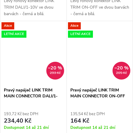
Levý rohový konektor LINK
Levý rohový konektor LINK
TRIM DALI/1-10V ve dvou
TRIM ON-OFF ve dvou barvách
barvách - černá a bílá.
- černá a bílá.
Akce
Akce
LETNÍ AKCE
LETNÍ AKCE
–20 %
–20 %
293 Kč
205 Kč
Pravý napáječ LINK TRIM
Pravý napáječ LINK TRIM
MAIN CONNECTOR DALI/1-
MAIN CONNECTOR ON-OFF
10V
193,72 Kč bez DPH
135,54 Kč bez DPH
234,40 Kč
164 Kč
Dostupnost 14 až 21 dní
Dostupnost 14 až 21 dní