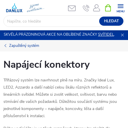
Přejít
NÁKUPNÍ
KOŠÍK
na
obsah
HLEDAT
SKVĚLÁ PRÁZDNINOVÁ AKCE NA OBLÍBENÉ ZNAČKY
SVÍTIDEL
.
Zapuštěný systém
Napájecí konektory
Třífázový systém lze navrhnout plně na míru. Značky Ideal Lux,
LED2, Azzardo a další nabízí celou škálu různých reflektorů a
lineárních svítidel. Můžete si zvolit velikost, svítivost, barvu nebo
stmívání dle vašich požadavků. Důležitou součástí systému jsou
jednotlivé komponenty – napáječe, koncovky, lišta a další
příslušenství k instalaci.