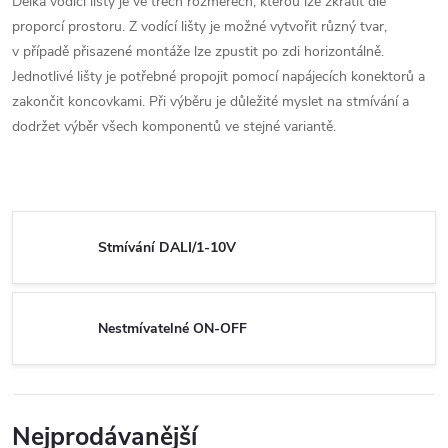
Délka vodící lišty je ve třech rozměrech, kterou lze zkrátit dle
proporcí prostoru. Z vodící lišty je možné vytvořit různý tvar,
v případě přisazené montáže lze zpustit po zdi horizontálně.
Jednotlivé lišty je potřebné propojit pomocí napájecích konektorů a
zakončit koncovkami. Při výběru je důležité myslet na stmívání a
dodržet výběr všech komponentů ve stejné variantě.
Stmívání DALI/1-10V
Nestmívatelné ON-OFF
Nejprodávanější