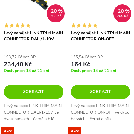
ů
ů
–20 %
–20 %
293 Kč
205 Kč
Levý napáječ LINK TRIM MAIN
Levý napáječ LINK TRIM MAIN
CONNECTOR DALI/1-10V
CONNECTOR ON-OFF
193,72 Kč bez DPH
135,54 Kč bez DPH
234,40 Kč
164 Kč
Dostupnost 14 až 21 dní
Dostupnost 14 až 21 dní
ZOBRAZIT
ZOBRAZIT
Levý napáječ LINK TRIM MAIN
Levý napáječ LINK TRIM MAIN
CONNECTOR DALI/1-10V ve
CONNECTOR ON-OFF ve dvou
dvou barvách - černá a bílá.
barvách - černá a bílá.
Akce
Akce