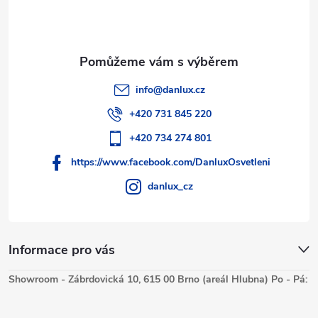
y
v
ý
p
info
@
danlux.cz
i
+420 731 845 220
s
+420 734 274 801
https://www.facebook.com/DanluxOsvetleni
u
danlux_cz
Informace pro vás
Showroom - Zábrdovická 10, 615 00 Brno (areál Hlubna) Po - Pá: