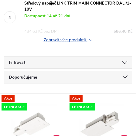
Středový napáječ LINK TRIM MAIN CONNECTOR DALI/1-
10V
Dostupnost 14 až 21 dní
484,63 Kč bez DPH
586,40 Kč
Zobrazit více produktů
Filtrovat
Ř
Doporučujeme
a
Nejlevnější
V
Akce
Akce
Nejdražší
z
LETNÍ AKCE
LETNÍ AKCE
ý
Nejprodávanější
e
p
Abecedně