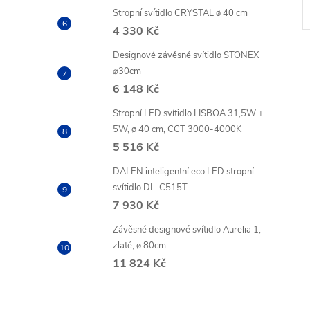
30 dní
Stropní svítidlo CRYSTAL ø 40 cm
4 330 Kč
Designové závěsné svítidlo STONEX
⌀30cm
6 148 Kč
Stropní LED svítidlo LISBOA 31,5W +
5W, ø 40 cm, CCT 3000-4000K
5 516 Kč
DALEN inteligentní eco LED stropní
svítidlo DL-C515T
7 930 Kč
Závěsné designové svítidlo Aurelia 1,
zlaté, ø 80cm
11 824 Kč