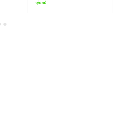
týdnů
týdnů