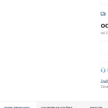
o
od
2
Měr
cena
Znač
Záru