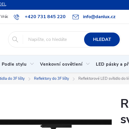
DEL
.
+420 731 845 220
info@danlux.cz
Vrácení zboží a reklamace
O nás
B2B spolupráce
Hodnoc
HLEDAT
Podle stylu
Venkovní osvětlení
LED pásky a př
tidla do 3F lišty
Reflektory do 3F lišty
Reflektorové LED svítidlo do l
R
s