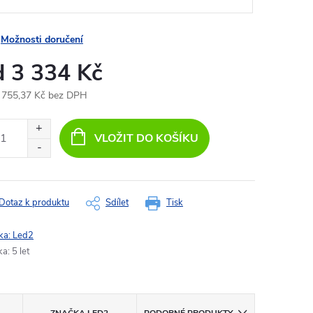
Možnosti doručení
d
3 334 Kč
 755,37 Kč
bez DPH
ná
:
VLOŽIT DO KOŠÍKU
Dotaz k produktu
Sdílet
Tisk
ka:
Led2
ka
:
5 let