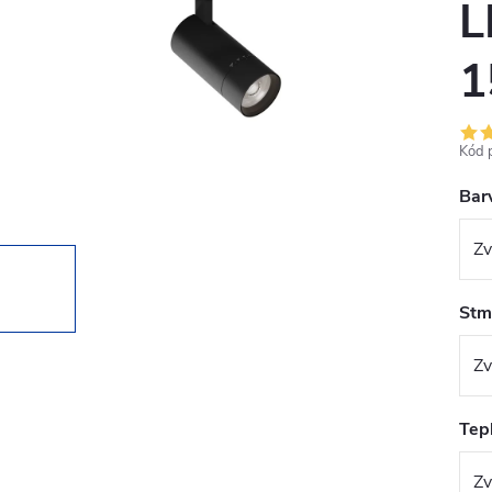
L
1
Kód 
Bar
Stmí
Tepl