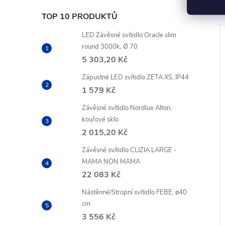
TOP 10 PRODUKTŮ
LED Závěsné svítidlo Oracle slim
round 3000k, Ø 70
5 303,20 Kč
Zápustné LED svítidlo ZETA XS, IP44
1 579 Kč
Závěsné svítidlo Nordlux Alton,
kouřové sklo
2 015,20 Kč
Závěsné svítidlo CLIZIA LARGE -
tidlo do 3f lišty,
PLOT svítidlo do 3f lišty, černá
MAMA NON MAMA
- FARO
22 083 Kč
Nástěnné/Stropní svítidlo FEBE, ø40
z DPH
1 065,29 Kč bez DPH
cm
DO KOŠÍKU
DO KOŠÍKU
1 289 Kč
3 556 Kč
4 až
Dostupnost 14 až