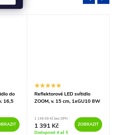
Možnost 
idlo do
Reflektorové LED svítidlo
Reflekto
v. 16,5
ZOOM, v. 15 cm, 1xGU10 8W
PIPE, v
od 1 935,5
1 149,59 Kč bez DPH
DPH
OBRAZIT
ZOBRAZIT
1 391 Kč
2 3
od
Dostupnost 4 až 5
Dostupnos