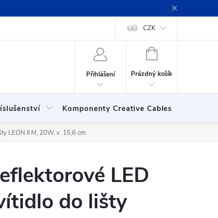
ení obchodu
Obchodní podmínky
Podmínky ochrany osobních
CZK
NÁKUPNÍ
KOŠÍK
Prázdný košík
Přihlášení
íslušenství
Komponenty Creative Cables
Show
išty LEON II M, 20W, v. 15,6 cm
eflektorové LED
vítidlo do lišty