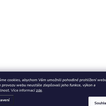
áme cookies, abychom Vám umožnili pohodlné prohlížení webu
e provozu webu neustále zlepšovali jeho funkce, výkon a
lnost.
Více informací
zde
.
avení
Souhl