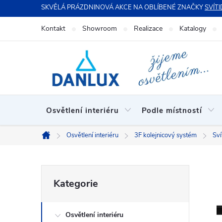
Přejít
SKVĚLÁ PRÁZDNINOVÁ AKCE NA OBLÍBENÉ ZNAČKY
SVÍTI
na
Kontakt
Showroom
Realizace
Katalogy
obsah
Osvětlení interiéru
Podle místností
Osvětlení interiéru
3F kolejnicový systém
Sví
Domů
P
Přeskočit
Kategorie
kategorie
o
Osvětlení interiéru