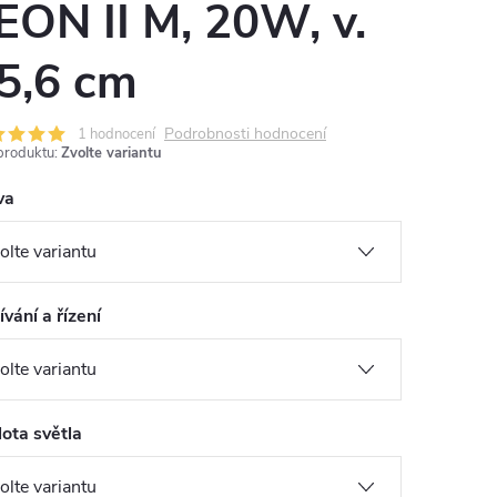
EON II M, 20W, v.
5,6 cm
Podrobnosti hodnocení
1 hodnocení
produktu:
Zvolte variantu
va
vání a řízení
ota světla