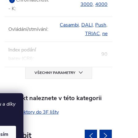
Chromatičnost
?
3000
,
4000
- K
:
Casambi
,
DALI
,
Push
,
Ovládání/stmívání
:
TRIAC
,
ne
Index podání
90
barev (CRI)
:
VŠECHNY PARAMETRY
Produkt naleznete v této kategorii
 a díky
Reflektory do 3F lišty
asím