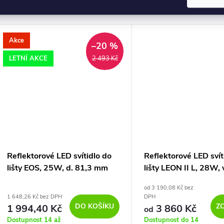
Akce
–20 %
LETNÍ AKCE
2 493 Kč
Reflektorové LED svítidlo do
Reflektorové LED svít
lišty EOS, 25W, d. 81,3 mm
lišty LEON II L, 28W, 
cm
od 3 190,08 Kč bez
1 648,26 Kč bez DPH
DPH
DO KOŠÍKU
Z
1 994,40 Kč
3 860 Kč
od
Dostupnost 14 až
Dostupnost do 14