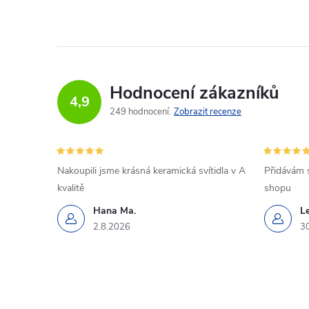
Hodnocení zákazníků
4,9
249 hodnocení
Zobrazit recenze
Nakoupili jsme krásná keramická svítidla v A
Přidávám 
kvalitě
shopu
Hana Ma.
L
2.8.2026
3