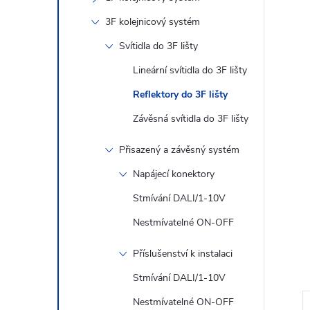
n
3F kolejnicový systém
e
Svítidla do 3F lišty
l
Lineární svítidla do 3F lišty
Reflektory do 3F lišty
Závěsná svítidla do 3F lišty
Přisazený a závěsný systém
Napájecí konektory
Stmívání DALI/1-10V
Nestmívatelné ON-OFF
Příslušenství k instalaci
Stmívání DALI/1-10V
Nestmívatelné ON-OFF