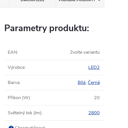
ZNAČKA
LED2
PODOBNÉ PRODUKTY
Parametry produktu:
EAN
:
Zvolte variantu
Výrobce
:
LED2
Barva
:
Bílá
,
Černá
Příkon (W)
:
20
Světelný tok (lm)
:
2800