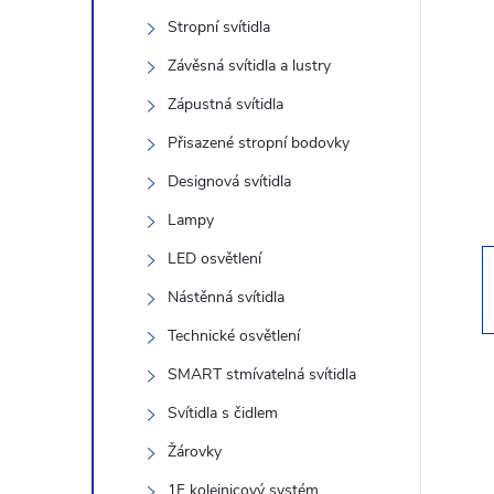
s
Stropní svítidla
t
Závěsná svítidla a lustry
r
Zápustná svítidla
Přisazené stropní bodovky
a
Designová svítidla
n
Lampy
LED osvětlení
n
Nástěnná svítidla
í
Technické osvětlení
SMART stmívatelná svítidla
p
Svítidla s čidlem
a
Žárovky
1F kolejnicový systém