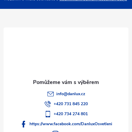
a
t
í
info
@
danlux.cz
+420 731 845 220
+420 734 274 801
https://www.facebook.com/DanluxOsvetleni