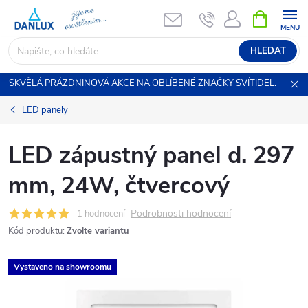
Přejít
NÁKUPNÍ
KOŠÍK
na
obsah
HLEDAT
SKVĚLÁ PRÁZDNINOVÁ AKCE NA OBLÍBENÉ ZNAČKY
SVÍTIDEL
.
LED panely
LED zápustný panel d. 297
mm, 24W, čtvercový
Podrobnosti hodnocení
1 hodnocení
Kód produktu:
Zvolte variantu
Vystaveno na showroomu