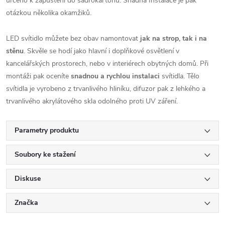
určeno k zapuštění do sádrokartonu. Snadná Instalace je pak
otázkou několika okamžiků.
LED svítidlo můžete bez obav namontovat
jak na strop, tak i na
stěnu
. Skvěle se hodí jako hlavní i doplňkové osvětlení v
kancelářských prostorech, nebo v interiérech obytných domů. Při
montáži pak oceníte
snadnou a rychlou instalaci
svítidla. Tělo
svítidla je vyrobeno z trvanlivého hliníku, difuzor pak z lehkého a
trvanlivého akrylátového skla odolného proti UV záření.
Parametry produktu
Soubory ke stažení
Diskuse
Značka