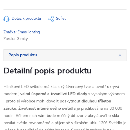
Dotaz k produktu
Sdílet
Značka:
Emos lighting
Záruka
:
3 roky
Popis produktu
Detailní popis produktu
Hliníkové LED svítidlo má klasický čtvercový tvar a uvnitř ukrývá
moderní,
velmi úsporné a trvanlivé LED diody
s vysokým výkonem.
I proto si výrobce mohl dovolit poskytnout
dlouhou tříletou
záruku
.
Životnost interiérového svítidla
je predikována na 30 000
hodin. Během nich vám bude mléčný difuzor z akrylátového skla
posílat světlo rovnoměrně a příjemně v širokém úhlu 120°. Svítidlo je