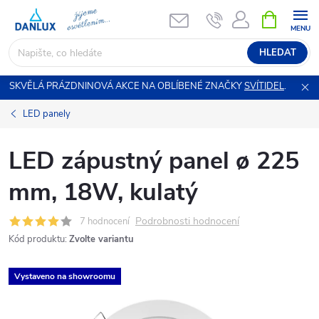
Přejít
NÁKUPNÍ
KOŠÍK
na
obsah
HLEDAT
SKVĚLÁ PRÁZDNINOVÁ AKCE NA OBLÍBENÉ ZNAČKY
SVÍTIDEL
.
LED panely
LED zápustný panel ø 225
mm, 18W, kulatý
Podrobnosti hodnocení
7 hodnocení
Kód produktu:
Zvolte variantu
Vystaveno na showroomu