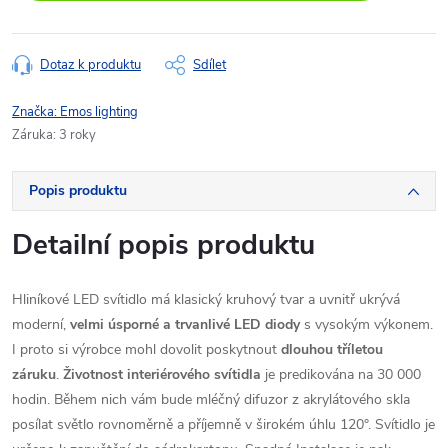
Dotaz k produktu
Sdílet
Značka:
Emos lighting
Záruka
:
3 roky
Popis produktu
Detailní popis produktu
Hliníkové LED svítidlo má klasický kruhový tvar a uvnitř ukrývá
moderní,
velmi úsporné a trvanlivé LED diody
s vysokým výkonem.
I proto si výrobce mohl dovolit poskytnout
dlouhou tříletou
záruku
.
Životnost interiérového svítidla
je predikována na 30 000
hodin. Během nich vám bude mléčný difuzor z akrylátového skla
posílat světlo rovnoměrně a příjemně v širokém úhlu 120°. Svítidlo je