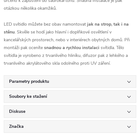
určeno k zapuštění do sádrokartonu. Snadná Instalace je pak
otázkou několika okamžiků.
LED svítidlo můžete bez obav namontovat
jak na strop, tak i na
stěnu
. Skvěle se hodí jako hlavní i doplňkové osvětlení v
kancelářských prostorech, nebo v interiérech obytných domů. Při
montáži pak oceníte
snadnou a rychlou instalaci
svítidla. Tělo
svítidla je vyrobeno z trvanlivého hliníku, difuzor pak z lehkého a
trvanlivého akrylátového skla odolného proti UV záření.
Parametry produktu
Soubory ke stažení
Diskuse
Značka