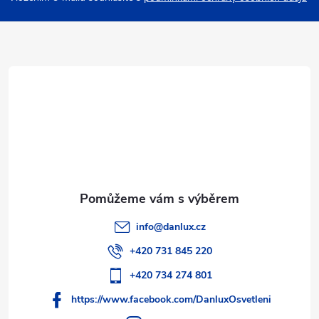
a
t
í
info
@
danlux.cz
+420 731 845 220
+420 734 274 801
https://www.facebook.com/DanluxOsvetleni