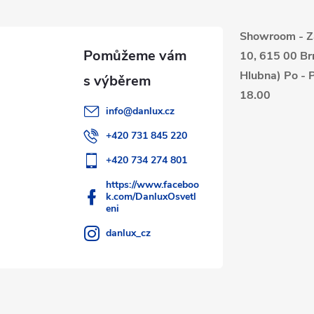
Showroom - Z
10, 615 00 Br
Hlubna) Po - P
18.00
info
@
danlux.cz
+420 731 845 220
+420 734 274 801
https://www.faceboo
k.com/DanluxOsvetl
eni
danlux_cz