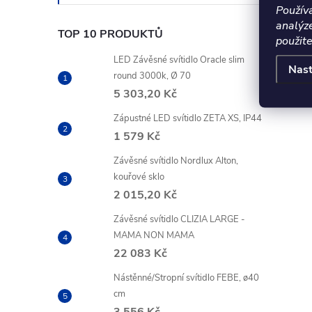
Použív
analýz
TOP 10 PRODUKTŮ
použite
LED Závěsné svítidlo Oracle slim
Nast
i
round 3000k, Ø 70
5 303,20 Kč
Zápustné LED svítidlo ZETA XS, IP44
1 579 Kč
Závěsné svítidlo Nordlux Alton,
kouřové sklo
2 015,20 Kč
Závěsné svítidlo CLIZIA LARGE -
MAMA NON MAMA
22 083 Kč
Nástěnné/Stropní svítidlo FEBE, ø40
cm