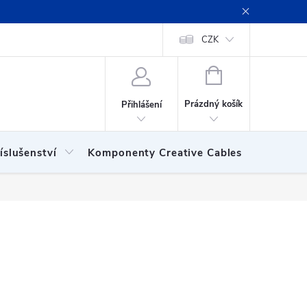
ení obchodu
Obchodní podmínky
Podmínky ochrany osobních
CZK
NÁKUPNÍ
KOŠÍK
Prázdný košík
Přihlášení
íslušenství
Komponenty Creative Cables
Show