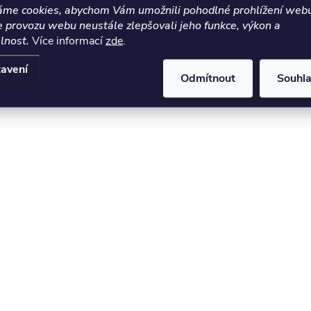
áme cookies, abychom Vám umožnili pohodlné prohlížení webu
ý
e provozu webu neustále zlepšovali jeho funkce, výkon a
lnost.
Více informací
zde
.
p
avení
Odmítnout
Souhl
s
u