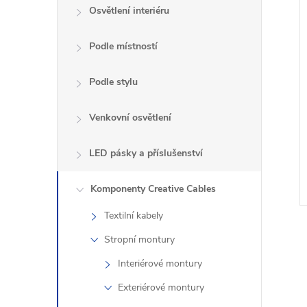
í
n
i
Osvětlení interiéru
e
Podle místností
l
Podle stylu
Venkovní osvětlení
LED pásky a příslušenství
Komponenty Creative Cables
Textilní kabely
Stropní montury
Interiérové montury
Exteriérové montury