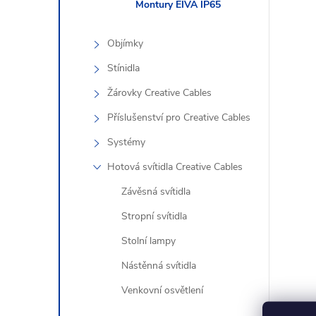
l
Montury EIVA IP65
Objímky
Stínidla
Žárovky Creative Cables
Příslušenství pro Creative Cables
í
Systémy
Hotová svítidla Creative Cables
Závěsná svítidla
r
Stropní svítidla
Stolní lampy
Nástěnná svítidla
Venkovní osvětlení