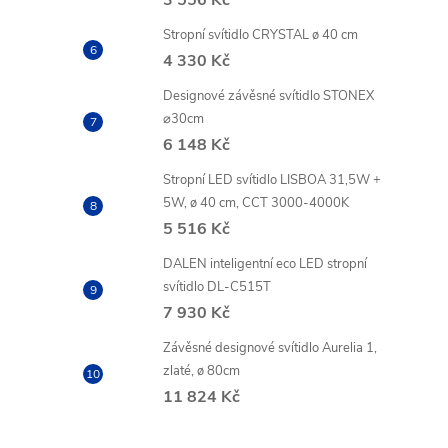
3 556 Kč
Stropní svítidlo CRYSTAL ø 40 cm
4 330 Kč
Designové závěsné svítidlo STONEX
⌀30cm
6 148 Kč
Stropní LED svítidlo LISBOA 31,5W +
5W, ø 40 cm, CCT 3000-4000K
5 516 Kč
DALEN inteligentní eco LED stropní
svítidlo DL-C515T
7 930 Kč
Závěsné designové svítidlo Aurelia 1,
zlaté, ø 80cm
11 824 Kč