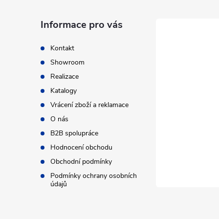
p
a
Informace pro vás
t
Kontakt
Showroom
í
Realizace
Katalogy
Vrácení zboží a reklamace
O nás
B2B spolupráce
Hodnocení obchodu
Obchodní podmínky
Podmínky ochrany osobních
údajů