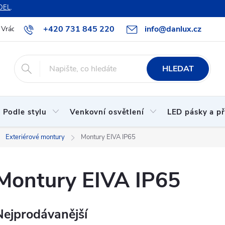
DEL
.
+420 731 845 220
info@danlux.cz
Vrácení zboží a reklamace
O nás
B2B spolupráce
Hodnoc
HLEDAT
Podle stylu
Venkovní osvětlení
LED pásky a př
Exteriérové montury
Montury EIVA IP65
Montury EIVA IP65
Nejprodávanější