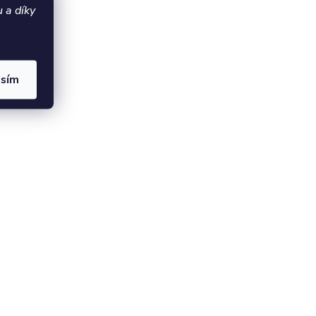
 a díky
asím