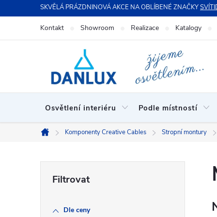
Přejít
SKVĚLÁ PRÁZDNINOVÁ AKCE NA OBLÍBENÉ ZNAČKY
SVÍTI
na
Kontakt
Showroom
Realizace
Katalogy
obsah
Osvětlení interiéru
Podle místností
Komponenty Creative Cables
Stropní montury
Domů
P
o
Dle ceny