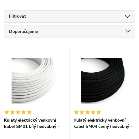
Filtrovat
Ř
Doporučujeme
a
Nejlevnější
V
Nejdražší
z
ý
Nejprodávanější
e
p
Abecedně
n
i
í
s
p
Kulatý elektrický venkovní
Kulatý elektrický venkovní
kabel SM01 bílý hedvábný -
kabel SM04 černý hedvábný -
p
Eiva IP65
Eiva IP65