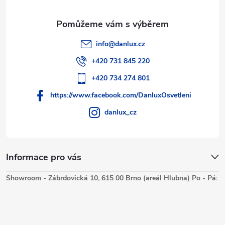
v
ý
p
info
@
danlux.cz
i
+420 731 845 220
s
+420 734 274 801
https://www.facebook.com/DanluxOsvetleni
u
danlux_cz
Informace pro vás
Showroom - Zábrdovická 10, 615 00 Brno (areál Hlubna) Po - Pá: