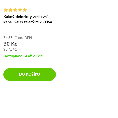
Kulatý elektrický venkovní
kabel SX08 zelený mix - Eiva
IP65
74,38 Kč bez DPH
90 Kč
Měrná
90 Kč / 1 m
cena:
Dostupnost 14 až 21 dní
DO KOŠÍKU
O
v