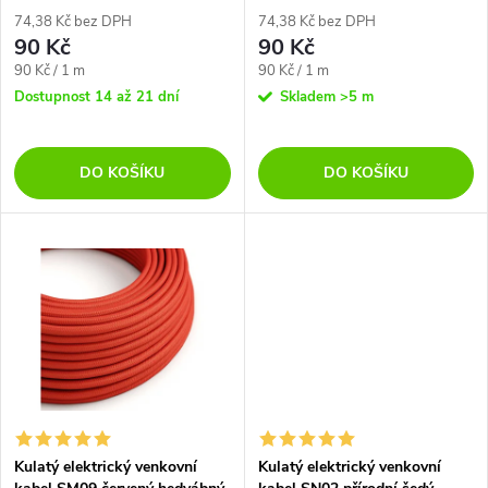
r
r
74,38 Kč bez DPH
74,38 Kč bez DPH
90 Kč
90 Kč
o
o
Měrná
Měrná
90 Kč / 1 m
90 Kč / 1 m
cena:
cena:
d
Dostupnost 14 až 21 dní
Skladem
>5 m
d
u
DO KOŠÍKU
DO KOŠÍKU
u
k
k
t
t
ů
ů
Kulatý elektrický venkovní
Kulatý elektrický venkovní