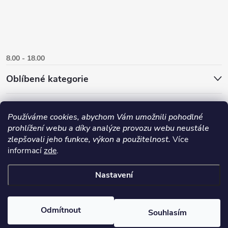
8.00 - 18.00
Oblíbené kategorie
Používáme cookies, abychom Vám umožnili pohodlné
prohlížení webu a díky analýze provozu webu neustále
zlepšovali jeho funkce, výkon a použitelnost.
Více
informací
zde
.
Nastavení
Copyright 2026
Danlux.cz
. Všechna práva vyhrazena.
Upravit nastavení
cookies
Odmítnout
Souhlasím
Vytvořil Shoptet