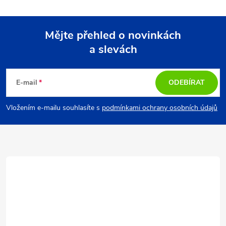
l
á
Mějte přehled o novinkách
d
a slevách
Z
a
á
c
E-mail
ODEBÍRAT
p
í
Vložením e-mailu souhlasíte s
podmínkami ochrany osobních údajů
p
a
r
t
v
í
k
y