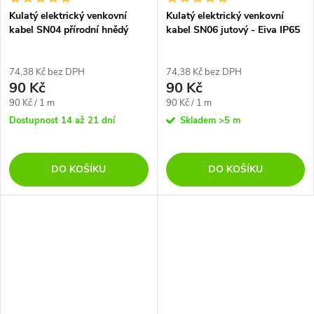
Kulatý elektrický venkovní
Kulatý elektrický venkovní
kabel SN04 přírodní hnědý
kabel SN06 jutový - Eiva IP65
lněný - Eiva IP65
74,38 Kč bez DPH
74,38 Kč bez DPH
90 Kč
90 Kč
Měrná
Měrná
90 Kč / 1 m
90 Kč / 1 m
cena:
cena:
Dostupnost 14 až 21 dní
Skladem
>5 m
DO KOŠÍKU
DO KOŠÍKU