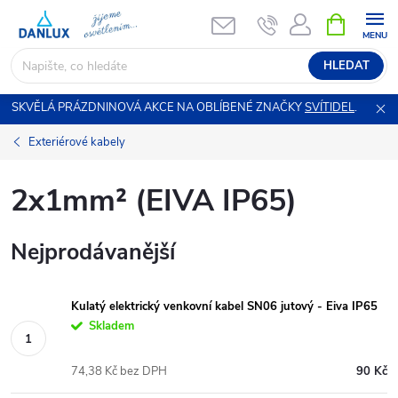
Přejít
NÁKUPNÍ
KOŠÍK
na
obsah
HLEDAT
SKVĚLÁ PRÁZDNINOVÁ AKCE NA OBLÍBENÉ ZNAČKY
SVÍTIDEL
.
Exteriérové kabely
2x1mm² (EIVA IP65)
Nejprodávanější
Kulatý elektrický venkovní kabel SN06 jutový - Eiva IP65
Skladem
74,38 Kč bez DPH
90 Kč