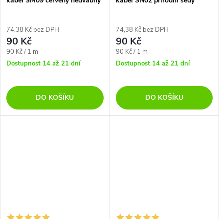
kabel SM09 červený hedvábný
kabel SN02 přírodní šedý
- Eiva IP65
lněný - Eiva IP65
74,38 Kč bez DPH
74,38 Kč bez DPH
90 Kč
90 Kč
Měrná
Měrná
90 Kč / 1 m
90 Kč / 1 m
cena:
cena:
Dostupnost 14 až 21 dní
Dostupnost 14 až 21 dní
DO KOŠÍKU
DO KOŠÍKU