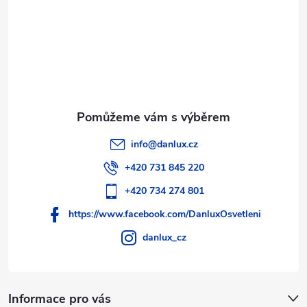
v
í
k
y
v
ý
p
info
@
danlux.cz
i
+420 731 845 220
s
+420 734 274 801
https://www.facebook.com/DanluxOsvetleni
u
danlux_cz
Informace pro vás