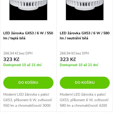
p
Abecedně
n
i
í
s
p
LED žárovka GX53 / 6 W / 550
LED žárovka GX53 / 6 W / 580
lm / teplá bílá
lm / neutrální bílá
p
r
r
266,94 Kč bez DPH
266,94 Kč bez DPH
323 Kč
323 Kč
o
o
Dostupnost 10 až 21 dní
Dostupnost 10 až 21 dní
d
d
DO KOŠÍKU
DO KOŠÍKU
u
u
Moderní LED žárovka s paticí
Moderní LED žárovka s paticí
k
GX53, příkonem 6 W, svítivostí
GX53, příkonem 6 W, svítivostí
k
550 lm a chromatičností 3000
580 lm a chromatičností 4200
K (teplá bílá).
K (neutrální bílá).