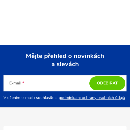
t
t
ů
O
ů
v
l
á
Mějte přehled o novinkách
d
a slevách
Z
a
á
c
E-mail
ODEBÍRAT
p
í
Vložením e-mailu souhlasíte s
podmínkami ochrany osobních údajů
p
a
r
t