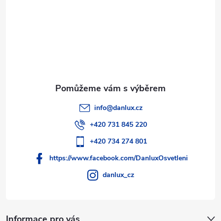
ý
í
p
i
s
u
info
@
danlux.cz
+420 731 845 220
+420 734 274 801
https://www.facebook.com/DanluxOsvetleni
danlux_cz
Informace pro vás