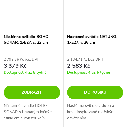
Nástěnné svítidlo BOHO
Nástěnné svítidlo NETUNO,
SONAR, 1xE27, š. 22 cm
1xE27, v. 26 cm
2 792,56 Kč bez DPH
2 134,71 Kč bez DPH
3 379 Kč
2 583 Kč
Dostupnost 4 až 5 týdnů
Dostupnost 4 až 5 týdnů
ZOBRAZIT
DO KOŠÍKU
Nástěnné svítidlo BOHO
Nástěnné svítidlo z dubu a
SONAR s hranatým lněným
kovu inspirované mořským
stínidlem s konstrukcí v
osvětlením.
kombinaci z kovu a dubového