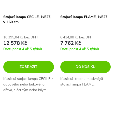
Stojací lampa CECILE, 1xE27,
Stojací lampa FLAME, 1xE27
v. 160 cm
10 395,04 Kč bez DPH
6 414,88 Kč bez DPH
12 578 Kč
7 762 Kč
Dostupnost 4 až 5 týdnů
Dostupnost 4 až 5 týdnů
ZOBRAZIT
DO KOŠÍKU
Klasická stojací lampa CECILE z
Klasická trochu masivnější
dubového nebo bukového
stojací lampa FLAME.
dřeva, s černým nebo bílým
stínidlem.