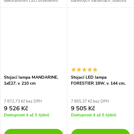
dekorativním LED osvětlením
barevných variantách, buková
po celé délce těla lampy.
nebo dubová podstava.
Stojací lampa MANDARINE,
Stojací LED lampa
1xE27, v. 210 cm
FORESTIER 18W, v. 144 cm,
CRI 80
7 872,73 Kč bez DPH
7 855,37 Kč bez DPH
9 526 Kč
9 505 Kč
Dostupnost 4 až 5 týdnů
Dostupnost 4 až 5 týdnů