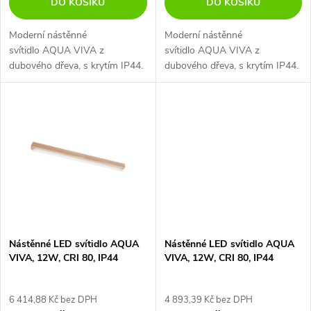
DO KOŠÍKU
DO KOŠÍKU
u
u
Moderní nástěnné
Moderní nástěnné
k
svítidlo AQUA VIVA z
svítidlo AQUA VIVA z
k
dubového dřeva, s krytím IP44.
dubového dřeva, s krytím IP44.
t
t
ů
ů
Nástěnné LED svítidlo AQUA
Nástěnné LED svítidlo AQUA
VIVA, 12W, CRI 80, IP44
VIVA, 12W, CRI 80, IP44
6 414,88 Kč bez DPH
4 893,39 Kč bez DPH