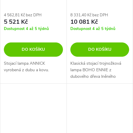
4 562,81 Kč bez DPH
8 331,40 Kč bez DPH
5 521 Kč
10 081 Kč
Dostupnost 4 až 5 týdnů
Dostupnost 4 až 5 týdnů
DO KOŠÍKU
DO KOŠÍKU
Stojací lampa ANNICK
Klasická stojací trojnožková
vyrobená z dubu a kovu.
lampa BOHO ENNIE z
dubového dřeva lněného
válcovitého stínidla.