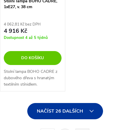
Stolní lampa BOHO CADRE,
1xE27, v. 38 cm
4 062,81 Kč bez DPH
4 916 Kč
Dostupnost 4 až 5 týdnů
DO KOŠÍKU
Stolní lampa BOHO CADRE z
dubového dřeva s hranatým
textilním stínidlem.
O
NAČÍST 26 DALŠÍCH
v