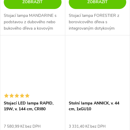
ZOBRAZIT
ZOBRAZIT
Stojací lampa MANDARINE s
Stojací lampa FORESTIER z
podstavou z dubového nebo
borovicového dřeva s
bukového dřeva a kovovým
integrovaným dotykovým
stínidlem ve tvaru klece.
stmívačem.
Stojací LED lampa RAPID,
Stolní lampa ANNICK, v. 44
19W, v. 144 cm, CRI80
cm, 1xGU10
7 580,99 Kč bez DPH
3 331,40 Kč bez DPH