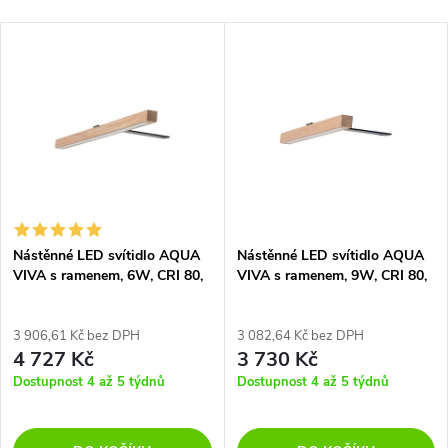
a
Nejlevnější
V
Nejdražší
z
ý
Nejprodávanější
e
p
Abecedně
n
i
í
s
p
Nástěnné LED svítidlo AQUA
Nástěnné LED svítidlo AQUA
VIVA s ramenem, 6W, CRI 80,
VIVA s ramenem, 9W, CRI 80,
p
IP44
IP44
r
r
3 906,61 Kč bez DPH
3 082,64 Kč bez DPH
4 727 Kč
3 730 Kč
o
o
Dostupnost 4 až 5 týdnů
Dostupnost 4 až 5 týdnů
d
d