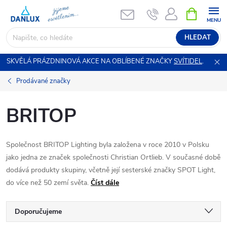
Přejít
NÁKUPNÍ
KOŠÍK
na
obsah
HLEDAT
SKVĚLÁ PRÁZDNINOVÁ AKCE NA OBLÍBENÉ ZNAČKY
SVÍTIDEL
.
Prodávané značky
BRITOP
Společnost BRITOP Lighting byla založena v roce 2010 v Polsku
jako jedna ze značek společnosti Christian Ortlieb. V současné době
dodává produkty skupiny, včetně její sesterské značky SPOT Light,
do více než 50 zemí světa.
Číst dále
Ř
Doporučujeme