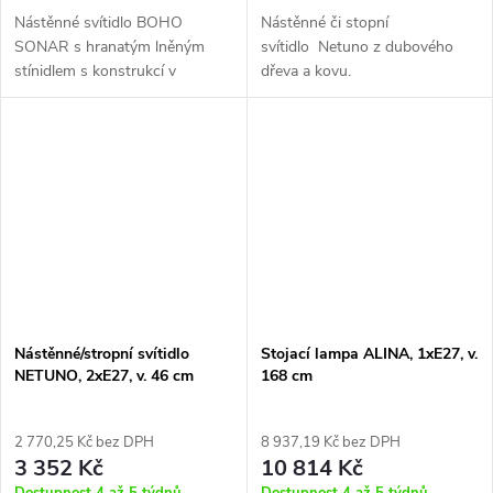
Nástěnné svítidlo BOHO
Nástěnné či stopní
SONAR s hranatým lněným
svítidlo Netuno z dubového
stínidlem s konstrukcí v
dřeva a kovu.
kombinaci z kovu a dubového
dřeva s flexibilním čtecím
ramenem.
Nástěnné/stropní svítidlo
Stojací lampa ALINA, 1xE27, v.
NETUNO, 2xE27, v. 46 cm
168 cm
2 770,25 Kč bez DPH
8 937,19 Kč bez DPH
3 352 Kč
10 814 Kč