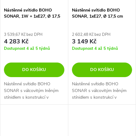
Nástěnné svítidlo BOHO
Nástěnné svítidlo BOHO
SONAR, 1W + 1xE27, Ø 17,5
SONAR, 1xE27, Ø 17,5 cm
cm, CRI80
3 539,67 Kč bez DPH
2 602,48 Kč bez DPH
4 283 Kč
3 149 Kč
Dostupnost 4 až 5 týdnů
Dostupnost 4 až 5 týdnů
DO KOŠÍKU
DO KOŠÍKU
Nástěnné svítidlo BOHO
Nástěnné svítidlo BOHO
SONAR s válcovitým lněným
SONAR s válcovitým lněným
stínidlem s konstrukcí v
stínidlem s konstrukcí v
kombinaci z kovu a dubového
kombinaci z kovu a dubového
dřeva s flexibilním čtecím
dřeva.
ramenem