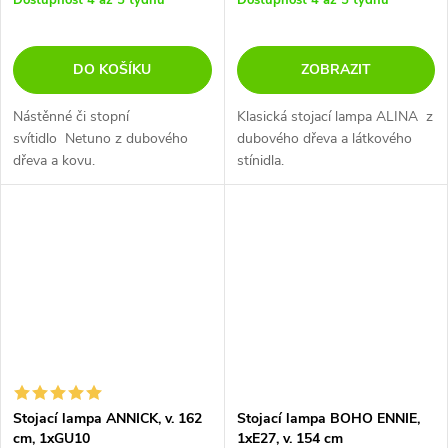
Dostupnost 4 až 5 týdnů
Dostupnost 4 až 5 týdnů
DO KOŠÍKU
ZOBRAZIT
Nástěnné či stopní
Klasická stojací lampa ALINA z
svítidlo Netuno z dubového
dubového dřeva a látkového
dřeva a kovu.
stínidla.
Stojací lampa ANNICK, v. 162
Stojací lampa BOHO ENNIE,
cm, 1xGU10
1xE27, v. 154 cm