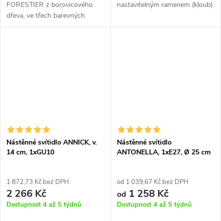
FORESTIER z borovicového
nastavitelným ramenem (kloub).
dřeva, ve třech barevných
provedeních.
Nástěnné svítidlo ANNICK, v.
Nástěnné svítidlo
14 cm, 1xGU10
ANTONELLA, 1xE27, Ø 25 cm
1 872,73 Kč bez DPH
od 1 039,67 Kč bez DPH
2 266 Kč
1 258 Kč
od
Dostupnost 4 až 5 týdnů
Dostupnost 4 až 5 týdnů