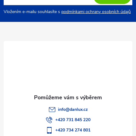
p
Vložením e-mailu souhlasíte s
podmínkami ochrany osobních údajů
a
t
í
info
@
danlux.cz
+420 731 845 220
+420 734 274 801