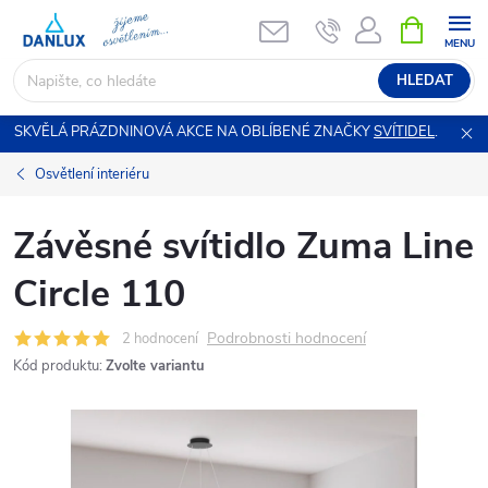
Přejít
NÁKUPNÍ
KOŠÍK
na
obsah
HLEDAT
SKVĚLÁ PRÁZDNINOVÁ AKCE NA OBLÍBENÉ ZNAČKY
SVÍTIDEL
.
Osvětlení interiéru
Závěsné svítidlo Zuma Line
Circle 110
Podrobnosti hodnocení
2 hodnocení
Kód produktu:
Zvolte variantu