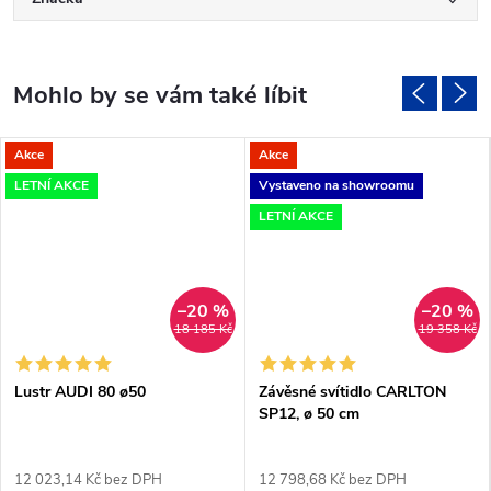
Akce
Akce
LETNÍ AKCE
Vystaveno na showroomu
LETNÍ AKCE
–20 %
–20 %
18 185 Kč
19 358 Kč
Lustr AUDI 80 ø50
Závěsné svítidlo CARLTON
SP12, ø 50 cm
12 023,14 Kč bez DPH
12 798,68 Kč bez DPH