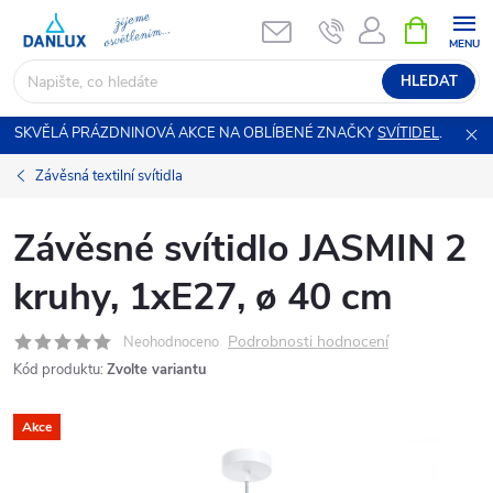
Přejít
NÁKUPNÍ
KOŠÍK
na
obsah
HLEDAT
SKVĚLÁ PRÁZDNINOVÁ AKCE NA OBLÍBENÉ ZNAČKY
SVÍTIDEL
.
Závěsná textilní svítidla
Závěsné svítidlo JASMIN 2
kruhy, 1xE27, ø 40 cm
Podrobnosti hodnocení
Neohodnoceno
Kód produktu:
Zvolte variantu
Akce