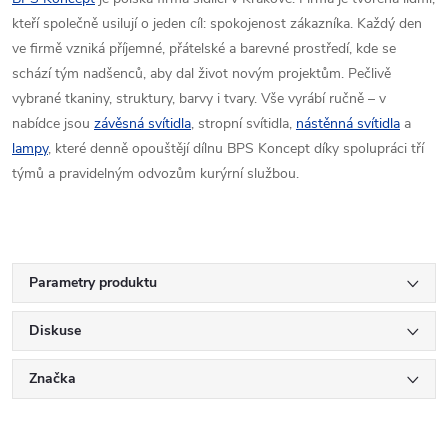
kteří společně usilují o jeden cíl: spokojenost zákazníka. Každý den
ve firmě vzniká příjemné, přátelské a barevné prostředí, kde se
schází tým nadšenců, aby dal život novým projektům. Pečlivě
vybrané tkaniny, struktury, barvy i tvary. Vše vyrábí ručně – v
nabídce jsou
závěsná svítidla
, stropní svítidla,
nástěnná svítidla
a
lampy
, které denně opouštějí dílnu BPS Koncept díky spolupráci tří
týmů a pravidelným odvozům kurýrní službou.
Parametry produktu
Diskuse
Značka