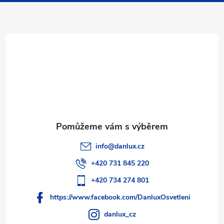
a
t
í
info
@
danlux.cz
+420 731 845 220
+420 734 274 801
https://www.facebook.com/DanluxOsvetleni
danlux_cz