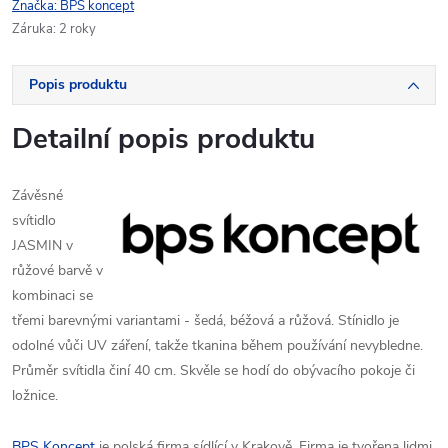
Značka:
BPS koncept
Záruka
:
2 roky
Popis produktu
Detailní popis produktu
Závěsné
svítidlo
JASMIN v
růžové barvě v
kombinaci se
třemi barevnými variantami - šedá, béžová a růžová. Stínidlo je
odolné vůči UV záření, takže tkanina během používání nevybledne.
Průměr svítidla činí 40 cm. Skvěle se hodí do obývacího pokoje či
ložnice.
BPS Koncept
je polská firma sídlící v Krakově. Firma je tvořena lidmi,