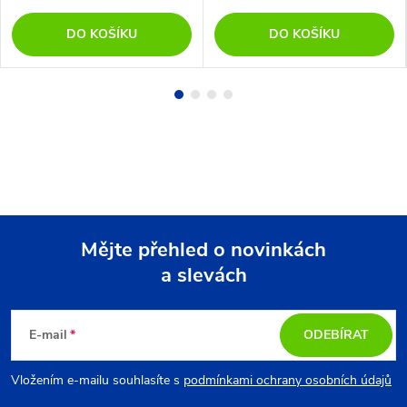
DO KOŠÍKU
DO KOŠÍKU
Mějte přehled o novinkách
a slevách
Z
á
E-mail
ODEBÍRAT
p
Vložením e-mailu souhlasíte s
podmínkami ochrany osobních údajů