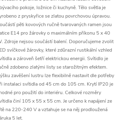
bývacího pokoje, ložnice či kuchyně. Tělo světla je
yrobeno z pryskyřice se zlatou povrchovou úpravou.
oučástí pěti kovových ručně tvarovaných ramen jsou
atice E14 pro žárovky o maximálním příkonu 5 x 40
. Zdroje nejsou součástí balení. Doporučujeme zvolit
ED svíčkové žárovky, které zdůrazní rustikální vzhled
vítidla a zároveň šetří elektrickou energii. Svítidlo je
učně zdobeno zlatými listy se starožitným efektem.
ýšku zavěšení lustru lze flexibilně nastavit dle potřeby
ři instalaci svítidla od 45 cm do 105 cm. Krytí IP20 je
hodné pro použití do interiéru. Celkové rozměry
vítidla činí 105 x 55 x 55 cm. Je určeno k napájení ze
ítě na 220-240 V a vztahuje se na něj prodloužená
áruka 5 let.