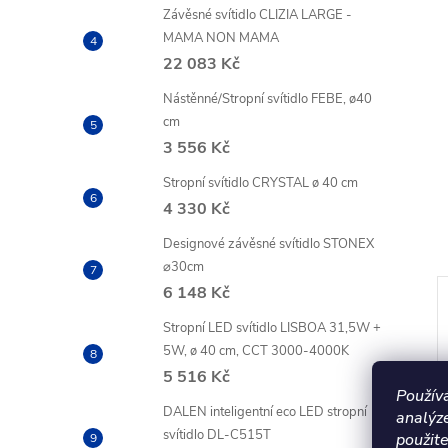
Závěsné svítidlo CLIZIA LARGE -
MAMA NON MAMA
22 083 Kč
Nástěnné/Stropní svítidlo FEBE, ø40
cm
3 556 Kč
Stropní svítidlo CRYSTAL ø 40 cm
4 330 Kč
Designové závěsné svítidlo STONEX
⌀30cm
6 148 Kč
Stropní LED svítidlo LISBOA 31,5W +
5W, ø 40 cm, CCT 3000-4000K
5 516 Kč
Použív
DALEN inteligentní eco LED stropní
analýz
svítidlo DL-C515T
použite