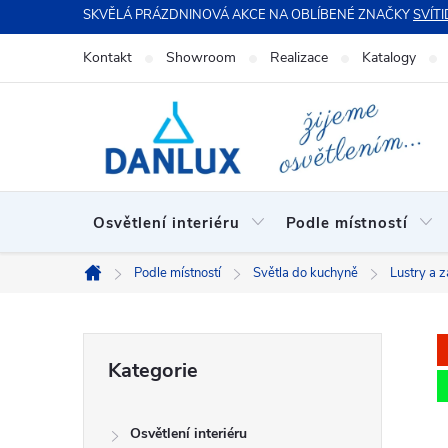
Přejít
SKVĚLÁ PRÁZDNINOVÁ AKCE NA OBLÍBENÉ ZNAČKY
SVÍTI
na
Kontakt
Showroom
Realizace
Katalogy
obsah
Osvětlení interiéru
Podle místností
Podle místností
Světla do kuchyně
Lustry a 
Domů
P
Přeskočit
Kategorie
kategorie
o
Osvětlení interiéru