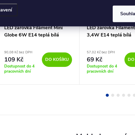
avení
Souhl
LED žárovka Filament Mini
LED žárovka Filament
Globe 6W E14 teplá bílá
3,4W E14 teplá bílá
90,08 Kč bez DPH
57,02 Kč bez DPH
109 Kč
69 Kč
DO KOŠÍKU
DO
Dostupnost do 4
Dostupnost do 4
pracovních dní
pracovních dní