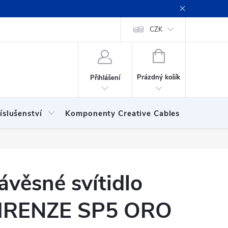
ení obchodu
Obchodní podmínky
Podmínky ochrany osobních
CZK
NÁKUPNÍ
KOŠÍK
Prázdný košík
Přihlášení
íslušenství
Komponenty Creative Cables
Show
ávěsné svítidlo
IRENZE SP5 ORO