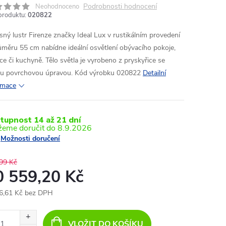
Podrobnosti hodnocení
Neohodnoceno
produktu:
020822
sný lustr Firenze značky Ideal Lux v rustikálním provedení
ůměru 55 cm nabídne ideální osvětlení obývacího pokoje,
ice či kuchyně. Tělo světla je vyrobeno z pryskyřice se
ou povrchovou úpravou. Kód výrobku 020822
Detailní
rmace
tupnost 14 až 21 dní
8.9.2026
Možnosti doručení
99 Kč
0 559,20 Kč
6,61 Kč bez DPH
ná
:
VLOŽIT DO KOŠÍKU