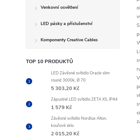
Venkovní osvětlení
o
v
LED pásky a příslušenství
S
p
Komponenty Creative Cables
W
L
s
TOP 10 PRODUKTŮ
r
LED Závěsné svítidlo Oracle slim
V
round 3000k, Ø 70
p
5 303,20 Kč
v
Zápustné LED svítidlo ZETA XS, IP44
s
1 579 Kč
s
Závěsné svítidlo Nordlux Alton,
z
kouřové sklo
2 015,20 Kč