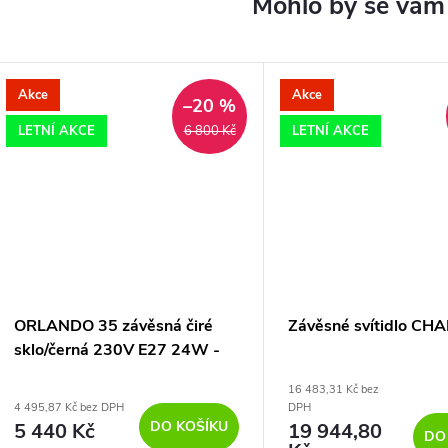
Akce
Akce
–20 %
LETNÍ AKCE
LETNÍ AKCE
6 800 Kč
ORLANDO 35 závěsná čiré
Závěsné svítidlo CH
sklo/černá 230V E27 24W -
RED - DESIGN RENDL
16 483,31 Kč bez
4 495,87 Kč bez DPH
DPH
DO KOŠÍKU
5 440 Kč
19 944,80
DO