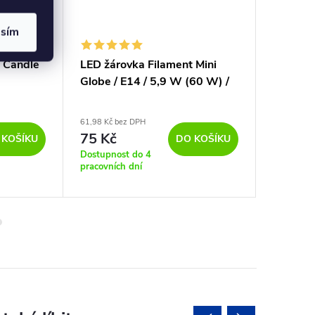
asím
 Candle
LED žárovka Filament Mini
LED žár
Globe / E14 / 5,9 W (60 W) /
5,9W 27
806 lm / teplá bílá
61,98 Kč bez DPH
223,14 Kč 
75 Kč
270 K
 KOŠÍKU
DO KOŠÍKU
Dostupnost do 4
Sklad
pracovních dní