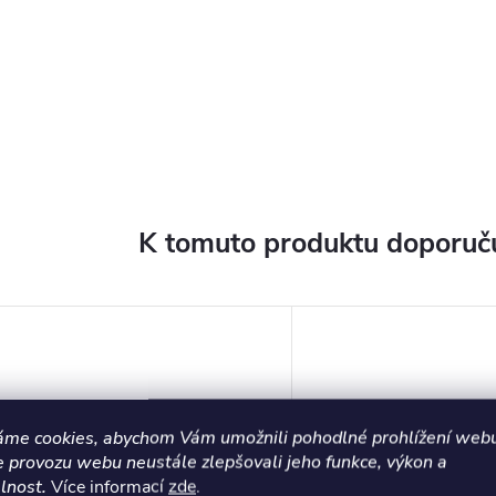
K tomuto produktu doporuču
áme cookies, abychom Vám umožnili pohodlné prohlížení webu
e provozu webu neustále zlepšovali jeho funkce, výkon a
lnost.
Více informací
zde
.