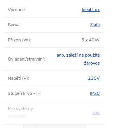
Výrobce
:
Ideal Lux
Barva
:
Zlatá
Příkon (W)
:
5 x 40W
ano, záleží na použité
Ovládání/stmívání
:
žárovce
Napětí (V)
:
230V
Stupeň krytí - IP
:
IP20
Pro systémy
ano
LOXONE
: