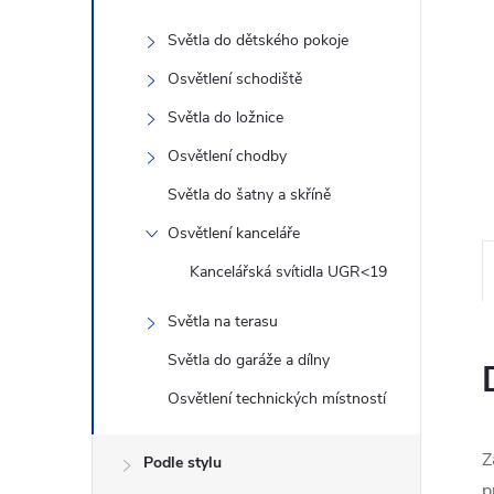
n
Světla do dětského pokoje
e
Osvětlení schodiště
l
Světla do ložnice
Osvětlení chodby
Světla do šatny a skříně
Osvětlení kanceláře
Kancelářská svítidla UGR<19
Světla na terasu
Světla do garáže a dílny
Osvětlení technických místností
Z
Podle stylu
p