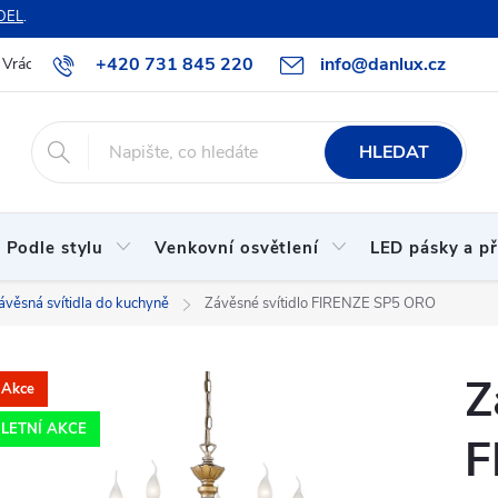
DEL
.
+420 731 845 220
info@danlux.cz
Vrácení zboží a reklamace
O nás
B2B spolupráce
Hodnoc
HLEDAT
Podle stylu
Venkovní osvětlení
LED pásky a př
závěsná svítidla do kuchyně
Závěsné svítidlo FIRENZE SP5 ORO
Z
Akce
LETNÍ AKCE
F