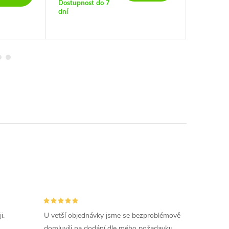
Dostupnost do 7
Dostupno
dní
dní
i.
U vetší objednávky jsme se bezproblémově
domluvili na dodání dle mého požadavku,