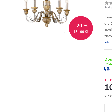
Kód 
Závě
o pr
–20 %
ložn
13 199 Kč
zlat
info
Dos
13 1
1
8 72
Měr
cena