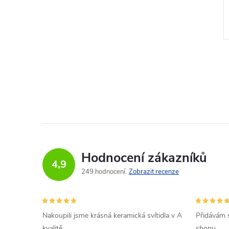
až 5
Dostupnost 14 až
21 dní
Hodnocení zákazníků
4,9
249 hodnocení
Zobrazit recenze
Nakoupili jsme krásná keramická svítidla v A
Přidávám 
kvalitě
shopu