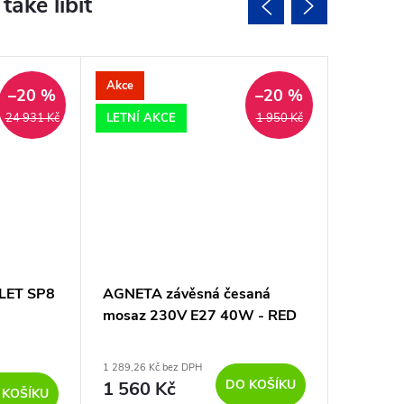
Akce
Akce
–20 %
–20 %
LETNÍ AKCE
LETNÍ A
24 931 Kč
1 950 Kč
ALET SP8
AGNETA závěsná česaná
MONROE
mosaz 230V E27 40W - RED
230V E
- DESIGN RENDL
DESIGN
1 289,26 Kč bez DPH
1 289,26 K
DO KOŠÍKU
1 560 Kč
1 560
 KOŠÍKU