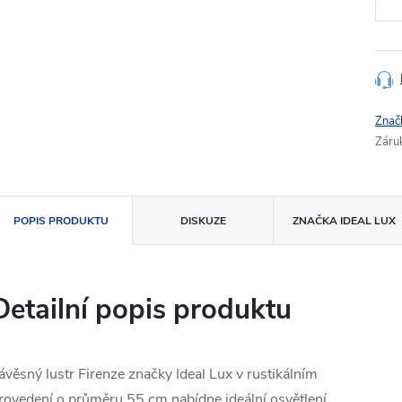
Znač
Záru
POPIS PRODUKTU
DISKUZE
ZNAČKA
IDEAL LUX
Detailní popis produktu
ávěsný lustr Firenze značky Ideal Lux v rustikálním
rovedení o průměru 55 cm nabídne ideální osvětlení