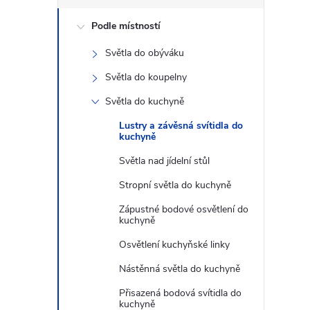
s
Podle místností
t
Světla do obýváku
r
Světla do koupelny
a
Světla do kuchyně
Lustry a závěsná svítidla do
n
kuchyně
Světla nad jídelní stůl
n
Stropní světla do kuchyně
í
Zápustné bodové osvětlení do
kuchyně
p
Osvětlení kuchyňské linky
Nástěnná světla do kuchyně
a
Přisazená bodová svítidla do
kuchyně