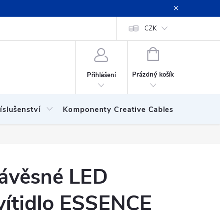
ení obchodu
Obchodní podmínky
Podmínky ochrany osobních
CZK
NÁKUPNÍ
KOŠÍK
Prázdný košík
Přihlášení
íslušenství
Komponenty Creative Cables
Show
ávěsné LED
vítidlo ESSENCE