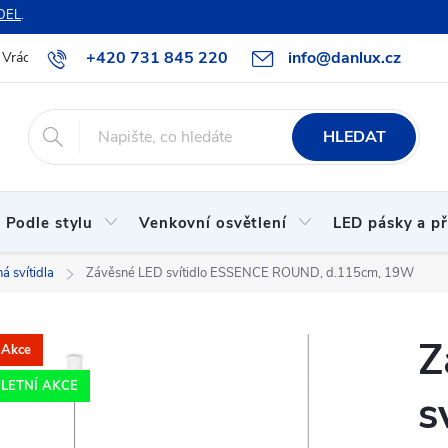
DEL
.
+420 731 845 220
info@danlux.cz
Vrácení zboží a reklamace
O nás
B2B spolupráce
Hodnoc
HLEDAT
Podle stylu
Venkovní osvětlení
LED pásky a př
 svítidla
Závěsné LED svítidlo ESSENCE ROUND, d.115cm, 19W
Z
Akce
LETNÍ AKCE
s