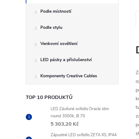
Podle místností
Podle stylu
Venkovní osvětlení
LED pásky a příslušenství
Z
Komponenty Creative Cables
o
p
TOP 10 PRODUKTŮ
k
t
LED Závěsné svítidlo Oracle slim
z
round 3000k, Ø 70
5 303,20 Kč
p
s
Zápustné LED svítidlo ZETA XS, IP44