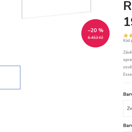
R
–20 %
6 453 Kč
Kód 
Závě
opra
osvě
Esse
Bar
Bar