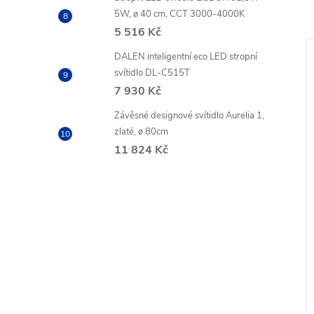
5W, ø 40 cm, CCT 3000-4000K
5 516 Kč
DALEN inteligentní eco LED stropní
Akce
–20 %
–20 %
svítidlo DL-C515T
LETNÍ AKCE
3 279 Kč
1 906 Kč
7 930 Kč
Závěsné designové svítidlo Aurelia 1,
zlaté, ø 80cm
11 824 Kč
 svítidlo Piso
Závěsné svítidlo FIESTA SP5
NERO, IP44
z DPH
1 260,17 Kč bez DPH
ZOBRAZIT
DO KOŠÍKU
 Kč
1 524,80 Kč
-7
Dostupnost 14 až