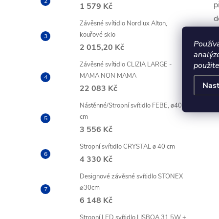
p
1 579 Kč
d
Závěsné svítidlo Nordlux Alton,
P
kouřové sklo
Použív
k
2 015,20 Kč
analýz
použite
Závěsné svítidlo CLIZIA LARGE -
MAMA NON MAMA
Nast
22 083 Kč
Nástěnné/Stropní svítidlo FEBE, ø40
cm
3 556 Kč
Stropní svítidlo CRYSTAL ø 40 cm
4 330 Kč
Designové závěsné svítidlo STONEX
⌀30cm
6 148 Kč
Stropní LED svítidlo LISBOA 31,5W +