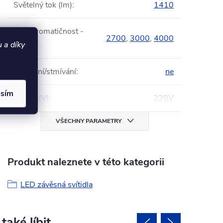
Světelný tok (lm)
:
1410
Chromatičnost -
?
2700
,
3000
,
4000
 a díky
K
:
Ovládání/stmívání
:
ne
asím
Napětí (V)
:
230V
VŠECHNY PARAMETRY
Produkt naleznete v této kategorii
LED závěsná svítidla