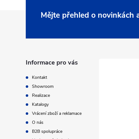
Z
Mějte přehled o novinkách
á
p
a
Informace pro vás
t
Kontakt
Showroom
í
Realizace
Katalogy
Vrácení zboží a reklamace
O nás
B2B spolupráce