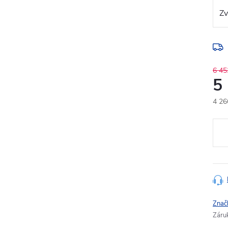
6 45
5
4 26
Měr
cena
Znač
Záru