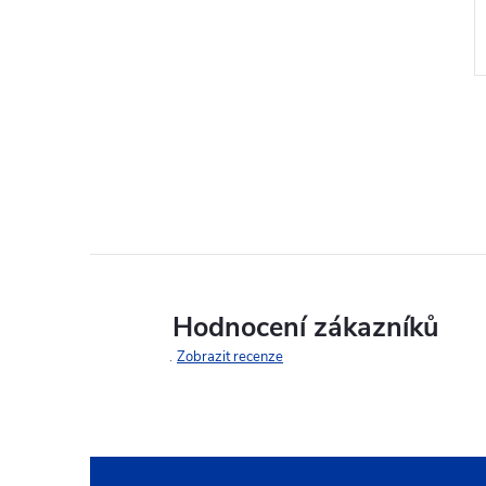
í
21 dní
Hodnocení zákazníků
Zobrazit recenze