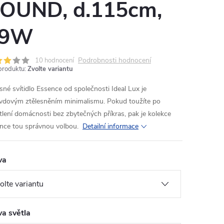
OUND, d.115cm,
19W
Podrobnosti hodnocení
10 hodnocení
produktu:
Zvolte variantu
sné svítidlo Essence od společnosti Ideal Lux je
vdovým ztělesněním minimalismu. Pokud toužíte po
tlení domácnosti bez zbytečných příkras, pak je kolekce
nce tou správnou volbou.
Detailní informace
va
va světla