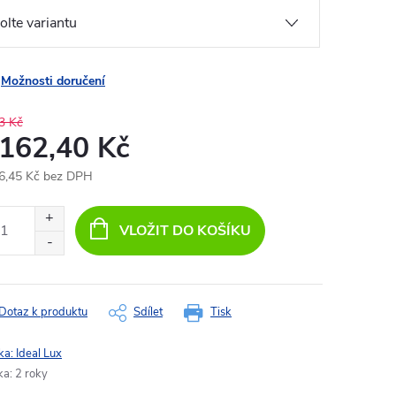
Možnosti doručení
3 Kč
 162,40 Kč
6,45 Kč bez DPH
ná
:
VLOŽIT DO KOŠÍKU
Dotaz k produktu
Sdílet
Tisk
ka:
Ideal Lux
ka
:
2 roky