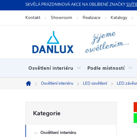
Přejít
SKVĚLÁ PRÁZDNINOVÁ AKCE NA OBLÍBENÉ ZNAČKY
SVÍTI
na
Kontakt
Showroom
Realizace
Katalogy
obsah
Osvětlení interiéru
Podle místností
Osvětlení interiéru
LED osvětlení
LED závěsná
Domů
P
Přeskočit
Kategorie
kategorie
o
Osvětlení interiéru