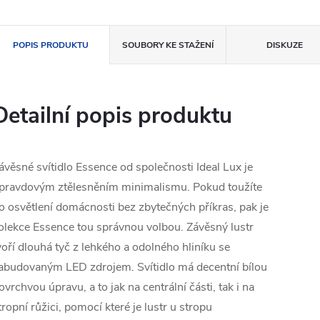
POPIS PRODUKTU
SOUBORY KE STAŽENÍ
DISKUZE
Detailní popis produktu
ávěsné svítidlo Essence od společnosti Ideal Lux je
pravdovým ztělesněním minimalismu. Pokud toužíte
o osvětlení domácnosti bez zbytečných příkras, pak je
olekce Essence tou správnou volbou. Závěsný lustr
voří dlouhá tyč z lehkého a odolného hliníku se
abudovaným LED zdrojem. Svítidlo má decentní bílou
ovrchvou úpravu, a to jak na centrální části, tak i na
tropní růžici, pomocí které je lustr u stropu