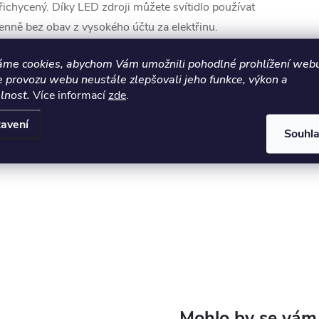
řichycený. Díky LED zdroji můžete svítidlo používat
enně bez obav z vysokého účtu za elektřinu.
odlouhlý tvar svítidla se hodí pro osvětlení
áme cookies, abychom Vám umožnili pohodlné prohlížení webu
uchyňského ostrůvku, kuchyně či jídelního stolu.
e provozu webu neustále zlepšovali jeho funkce, výkon a
lnost.
Více informací
zde
.
avení
Souhl