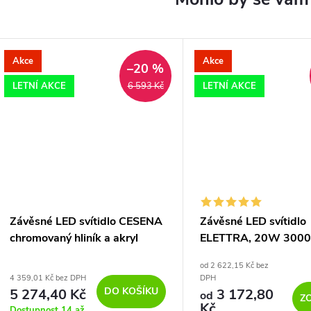
Akce
Akce
–20 %
LETNÍ AKCE
LETNÍ AKCE
6 593 Kč
Závěsné LED svítidlo CESENA
Závěsné LED svítidlo
chromovaný hliník a akryl
ELETTRA, 20W 300
42W 3000K
od 2 622,15 Kč bez
4 359,01 Kč bez DPH
DPH
DO KOŠÍKU
5 274,40 Kč
3 172,80
od
Z
Kč
Dostupnost 14 až