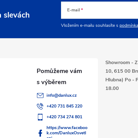
E-mail
a slevách
Vložením e-mailu souhlasíte s
podmínka
Showroom - Z
10, 615 00 Br
Hlubna) Po - P
18.00
info
@
danlux.cz
+420 731 845 220
+420 734 274 801
https://www.faceboo
k.com/DanluxOsvetl