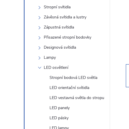
s
Stropní svítidla
t
Závěsná svítidla a lustry
r
Zápustná svítidla
Přisazené stropní bodovky
a
Designová svítidla
n
Lampy
LED osvětlení
n
Stropní bodová LED světla
í
LED orientační svítidla
LED vestavná světla do stropu
p
LED panely
a
LED pásky
LED lampy