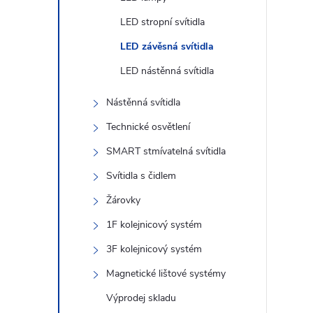
n
LED stropní svítidla
e
LED závěsná svítidla
l
LED nástěnná svítidla
Nástěnná svítidla
Technické osvětlení
SMART stmívatelná svítidla
Svítidla s čidlem
Žárovky
1F kolejnicový systém
3F kolejnicový systém
Magnetické lištové systémy
Výprodej skladu