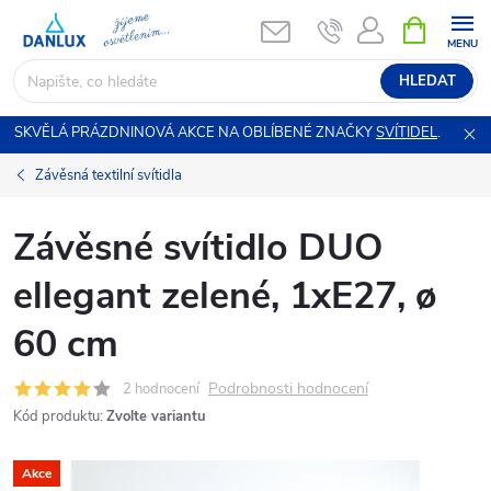
Přejít
NÁKUPNÍ
KOŠÍK
na
obsah
HLEDAT
SKVĚLÁ PRÁZDNINOVÁ AKCE NA OBLÍBENÉ ZNAČKY
SVÍTIDEL
.
Závěsná textilní svítidla
Závěsné svítidlo DUO
ellegant zelené, 1xE27, ø
60 cm
Podrobnosti hodnocení
2 hodnocení
Kód produktu:
Zvolte variantu
Akce