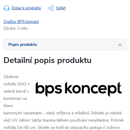
Dotaz k produktu
Sdílet
Značka:
BPS koncept
Záruka
:
2 roky
Popis produktu
Detailní popis produktu
Závěsné
svítidlo DUO v
zelené barvě v
kombinaci se
třemi
barevnými variantami - zlatá, stříbrná a měděná. Stínidlo je odolné
vůči UV záření, takže tkanina během používání nevybledne. Průměr
svítidla činí 60 cm. Skvěle se hodí do obývacího pokoje či ložnice.