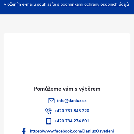
p
Vložením e-mailu souhlasíte s
podmínkami ochrany osobních údajů
a
t
í
info
@
danlux.cz
+420 731 845 220
+420 734 274 801
https://www.facebook.com/DanluxOsvetleni