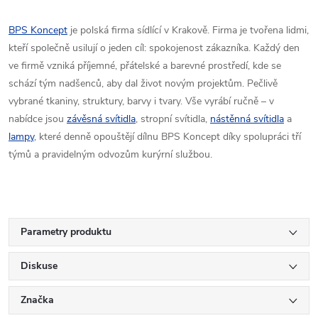
BPS Koncept
je polská firma sídlící v Krakově. Firma je tvořena lidmi,
kteří společně usilují o jeden cíl: spokojenost zákazníka. Každý den
ve firmě vzniká příjemné, přátelské a barevné prostředí, kde se
schází tým nadšenců, aby dal život novým projektům. Pečlivě
vybrané tkaniny, struktury, barvy i tvary. Vše vyrábí ručně – v
nabídce jsou
závěsná svítidla
, stropní svítidla,
nástěnná svítidla
a
lampy
, které denně opouštějí dílnu BPS Koncept díky spolupráci tří
týmů a pravidelným odvozům kurýrní službou.
Parametry produktu
Diskuse
Značka