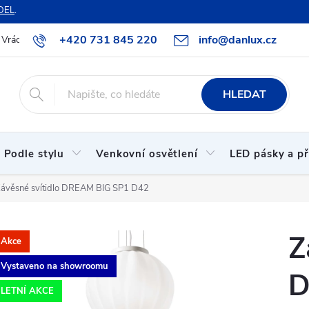
DEL
.
+420 731 845 220
info@danlux.cz
Vrácení zboží a reklamace
O nás
B2B spolupráce
Hodnoc
HLEDAT
Podle stylu
Venkovní osvětlení
LED pásky a př
ávěsné svítidlo DREAM BIG SP1 D42
Z
Akce
Vystaveno na showroomu
D
LETNÍ AKCE