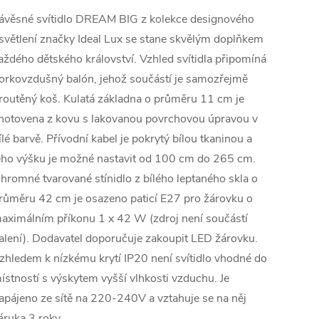
ávěsné svítidlo DREAM BIG z kolekce designového
světlení značky Ideal Lux se stane skvělým doplňkem
aždého dětského království. Vzhled svítidla připomíná
orkovzdušný balón, jehož součástí je samozřejmě
routěný koš. Kulatá základna o průměru 11 cm je
hotovena z kovu s lakovanou povrchovou úpravou v
ílé barvě. Přívodní kabel je pokrytý bílou tkaninou a
eho výšku je možné nastavit od 100 cm do 265 cm.
hromné tvarované stínidlo z bílého leptaného skla o
růměru 42 cm je osazeno paticí E27 pro žárovku o
aximálním příkonu 1 x 42 W (zdroj není součástí
alení). Dodavatel doporučuje zakoupit LED žárovku.
zhledem k nízkému krytí IP20 není svítidlo vhodné do
ístností s výskytem vyšší vlhkosti vzduchu. Je
apájeno ze sítě na 220-240V a vztahuje se na něj
áruka 3 roky.