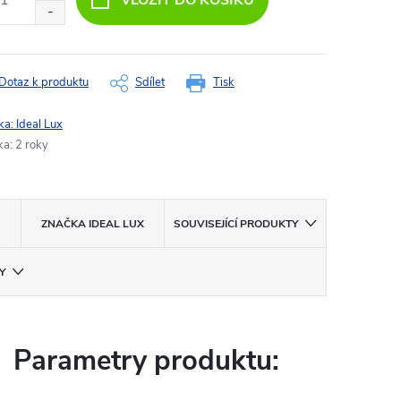
VLOŽIT DO KOŠÍKU
Dotaz k produktu
Sdílet
Tisk
ka:
Ideal Lux
ka
:
2 roky
ZNAČKA
IDEAL LUX
SOUVISEJÍCÍ PRODUKTY
Y
Parametry produktu: