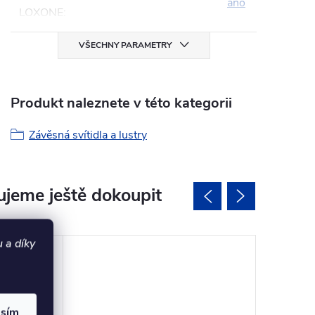
ano
LOXONE
:
VŠECHNY PARAMETRY
Produkt naleznete v této kategorii
Závěsná svítidla a lustry
jeme ještě dokoupit
 a díky
asím