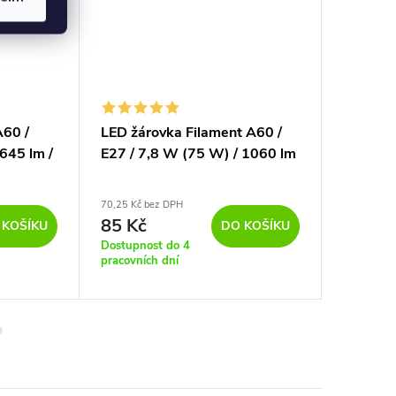
A60 /
LED žárovka Filament A60 /
LED žár
645 lm /
E27 / 7,8 W (75 W) / 1060 lm
Globe /
/ teplá bílá
470 lm /
70,25 Kč bez DPH
53,72 Kč b
85 Kč
65 Kč
 KOŠÍKU
DO KOŠÍKU
Dostupnost do 4
Dostupno
pracovních dní
pracovníc