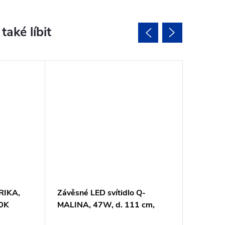
 RIKA,
Závěsné LED svítidlo Q-
Závěsné
00K
MALINA, 47W, d. 111 cm,
ETIENNE
Smart Home, CCT 2700-
2700-5