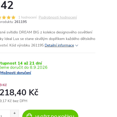
42
Podrobnosti hodnocení
1 hodnocení
produktu:
261195
sné svítidlo DREAM BIG z kolekce designového osvětlení
ky Ideal Lux se stane skvělým doplňkem každého dětského
ovství. Kód výrobku 261195
Detailní informace
tupnost 14 až 21 dní
8.9.2026
Možnosti doručení
3 Kč
 218,40 Kč
9,17 Kč bez DPH
ná
: