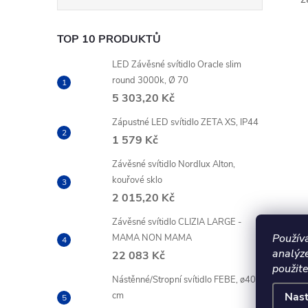
TOP 10 PRODUKTŮ
LED Závěsné svítidlo Oracle slim
round 3000k, Ø 70
5 303,20 Kč
Zápustné LED svítidlo ZETA XS, IP44
1 579 Kč
Závěsné svítidlo Nordlux Alton,
kouřové sklo
2 015,20 Kč
Závěsné svítidlo CLIZIA LARGE -
Použív
MAMA NON MAMA
analýz
22 083 Kč
použite
Nástěnné/Stropní svítidlo FEBE, ø40
Nast
cm