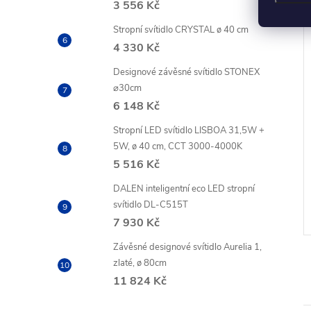
3 556 Kč
Stropní svítidlo CRYSTAL ø 40 cm
4 330 Kč
Designové závěsné svítidlo STONEX
⌀30cm
a Vintage A60 /
LED žárovka Vintage ST64 /
6 148 Kč
 (40 W) / 420 lm /
E27 / 4,5 W (40 W) / 420 lm /
Stropní LED svítidlo LISBOA 31,5W +
teplá bílá
5W, ø 40 cm, CCT 3000-4000K
PH
81,82 Kč bez DPH
5 516 Kč
99 Kč
DO KOŠÍKU
DO KOŠÍKU
DALEN inteligentní eco LED stropní
o 4
Dostupnost do 4
svítidlo DL-C515T
í
pracovních dní
7 930 Kč
Závěsné designové svítidlo Aurelia 1,
zlaté, ø 80cm
11 824 Kč