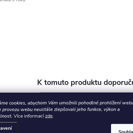
K tomuto produktu doporuču
áme cookies, abychom Vám umožnili pohodlné prohlížení webu
e provozu webu neustále zlepšovali jeho funkce, výkon a
lnost.
Více informací
zde
.
avení
Souhl