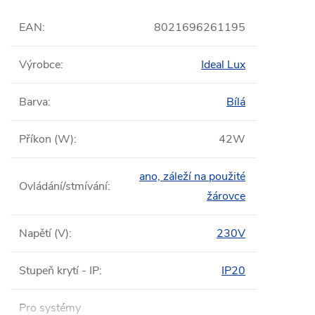
EAN
:
8021696261195
Výrobce
:
Ideal Lux
Barva
:
Bílá
Příkon (W)
:
42W
ano, záleží na použité
Ovládání/stmívání
:
žárovce
Napětí (V)
:
230V
Stupeň krytí - IP
:
IP20
Pro systémy