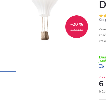
D
Kód 
–20 %
Závě
7 773 Kč
znač
král
Dos
7 77
6
5 13
Měr
cena