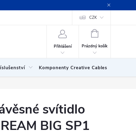
ení obchodu
Obchodní podmínky
Podmínky ochrany osobních
CZK
NÁKUPNÍ
KOŠÍK
Prázdný košík
Přihlášení
íslušenství
Komponenty Creative Cables
Show
ávěsné svítidlo
REAM BIG SP1