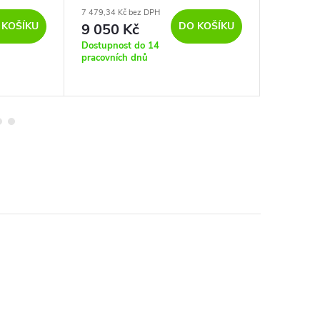
5000K
7 479,34 Kč bez DPH
6 166,94 K
 KOŠÍKU
DO KOŠÍKU
9 050 Kč
7 462
Dostupnost do 14
Dostupno
pracovních dnů
30 dní