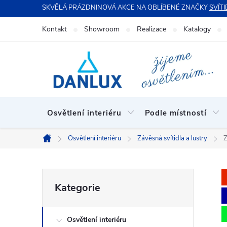
Přejít
SKVĚLÁ PRÁZDNINOVÁ AKCE NA OBLÍBENÉ ZNAČKY
SVÍTI
na
Kontakt
Showroom
Realizace
Katalogy
obsah
Osvětlení interiéru
Podle místností
Osvětlení interiéru
Závěsná svítidla a lustry
Z
Domů
P
Přeskočit
Kategorie
kategorie
o
Osvětlení interiéru