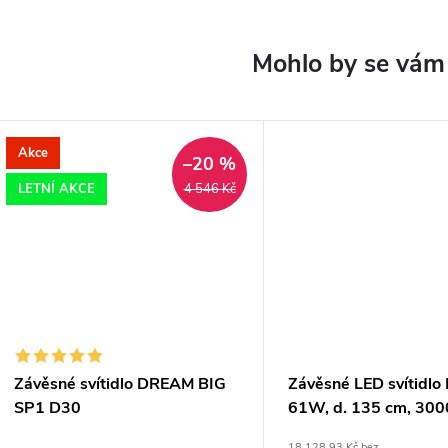
Akce
–20 %
LETNÍ AKCE
4 546 Kč
Závěsné svítidlo DREAM BIG
Závěsné LED svítidlo
SP1 D30
61W, d. 135 cm, 30
stmívatelné
18 128,93 Kč bez