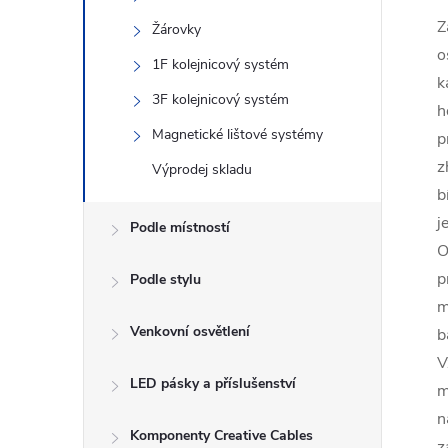
Z
Žárovky
o
1F kolejnicový systém
k
3F kolejnicový systém
h
Magnetické lištové systémy
p
z
Výprodej skladu
b
j
Podle místností
O
p
Podle stylu
m
Venkovní osvětlení
b
V
LED pásky a příslušenství
m
n
Komponenty Creative Cables
z