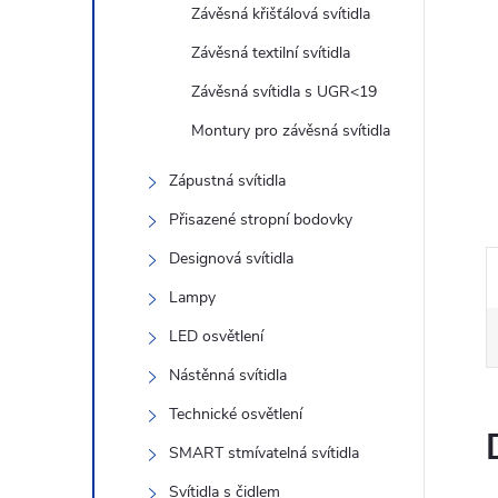
n
Závěsná křišťálová svítidla
e
Závěsná textilní svítidla
Závěsná svítidla s UGR<19
l
Montury pro závěsná svítidla
Zápustná svítidla
Přisazené stropní bodovky
Designová svítidla
Lampy
LED osvětlení
Nástěnná svítidla
Technické osvětlení
SMART stmívatelná svítidla
Svítidla s čidlem