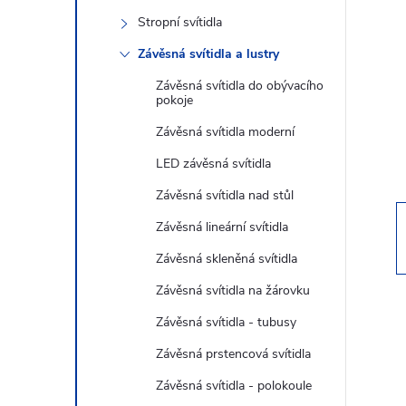
s
Stropní svítidla
t
Závěsná svítidla a lustry
r
Závěsná svítidla do obývacího
pokoje
a
Závěsná svítidla moderní
LED závěsná svítidla
n
Závěsná svítidla nad stůl
n
Závěsná lineární svítidla
Závěsná skleněná svítidla
í
Závěsná svítidla na žárovku
p
Závěsná svítidla - tubusy
Závěsná prstencová svítidla
a
Závěsná svítidla - polokoule