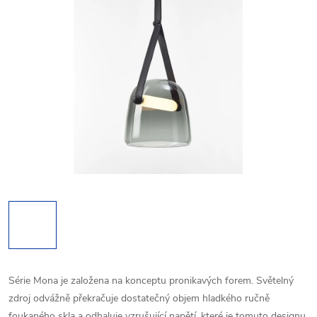
Série Mona je založena na konceptu pronikavých forem. Světelný
zdroj odvážně překračuje dostatečný objem hladkého ručně
foukaného skla a odhaluje vzrušující napětí, které je tomuto designu