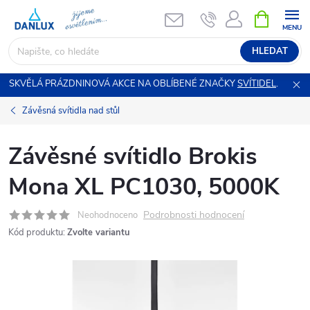
Přejít
NÁKUPNÍ
KOŠÍK
na
obsah
HLEDAT
SKVĚLÁ PRÁZDNINOVÁ AKCE NA OBLÍBENÉ ZNAČKY
SVÍTIDEL
.
Závěsná svítidla nad stůl
Závěsné svítidlo Brokis
Mona XL PC1030, 5000K
Podrobnosti hodnocení
Neohodnoceno
Kód produktu:
Zvolte variantu