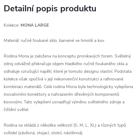
Detailní popis produktu
Kolekce:
MONA LARGE
Materiál: ručně foukané sklo, barvené ve hmotě a kov
Rodina Mona je založena na konceptu pronikavých forem. Světelný
zdroj odvážně překračuje objem hladkého ručně foukaného skla a
odhaluje vzrušující napětí, které je tomuto designu vlastní. Podstata
kolekce však spočívá v její nekonvenční konstrukci a rafinované
kombinaci materiálů. Celá rodina Mona byla technologicky vylepšena
inovativními konektory a nahrazením dřevěných komponentů
kovovými. Tato vylepšení usnadňují výměnu světelného zdroje a
čištění světel.
Rodina se skládá z několika velikostí (S, M, L, XL) a různých typů
svítidel (závěsná, stojací, stolní, nástěnná).