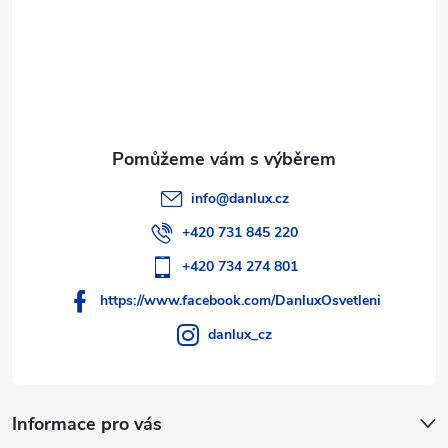
í
info
@
danlux.cz
+420 731 845 220
+420 734 274 801
https://www.facebook.com/DanluxOsvetleni
danlux_cz
Informace pro vás