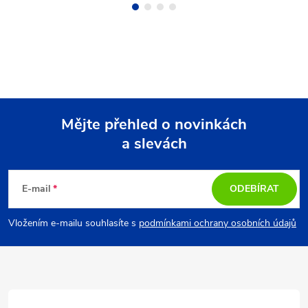
Mějte přehled o novinkách
a slevách
Z
á
E-mail
ODEBÍRAT
p
Vložením e-mailu souhlasíte s
podmínkami ochrany osobních údajů
a
t