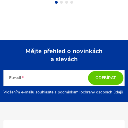
Mějte přehled o novinkách
a slevách
Z
á
E-mail
ODEBÍRAT
p
Vložením e-mailu souhlasíte s
podmínkami ochrany osobních údajů
a
t