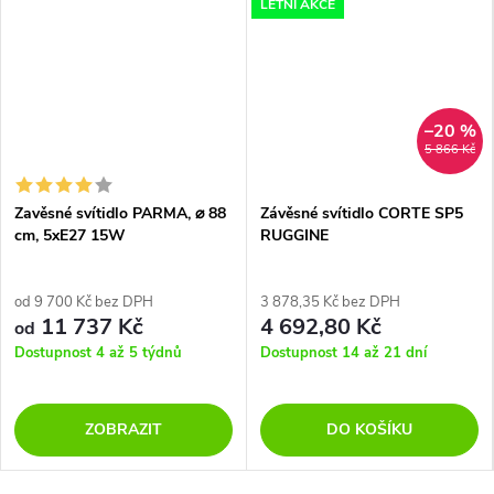
LETNÍ AKCE
–20 %
5 866 Kč
Zavěsné svítidlo PARMA, ⌀ 88
Závěsné svítidlo CORTE SP5
cm, 5xE27 15W
RUGGINE
od 9 700 Kč bez DPH
3 878,35 Kč bez DPH
11 737 Kč
4 692,80 Kč
od
Dostupnost 4 až 5 týdnů
Dostupnost 14 až 21 dní
ZOBRAZIT
DO KOŠÍKU