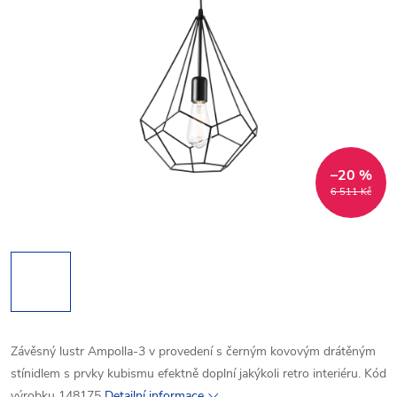
–20 %
6 511 Kč
Závěsný lustr Ampolla-3 v provedení s černým kovovým drátěným
stínidlem s prvky kubismu efektně doplní jakýkoli retro interiéru. Kód
výrobku 148175
Detailní informace