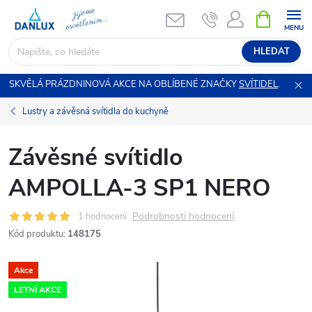
Přejít
NÁKUPNÍ
KOŠÍK
na
obsah
HLEDAT
SKVĚLÁ PRÁZDNINOVÁ AKCE NA OBLÍBENÉ ZNAČKY
SVÍTIDEL
.
Lustry a závěsná svítidla do kuchyně
Závěsné svítidlo
AMPOLLA-3 SP1 NERO
Podrobnosti hodnocení
1 hodnocení
Kód produktu:
148175
Akce
LETNÍ AKCE