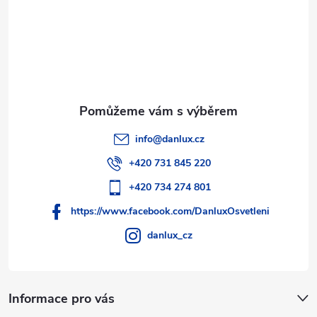
í
info
@
danlux.cz
+420 731 845 220
+420 734 274 801
https://www.facebook.com/DanluxOsvetleni
danlux_cz
Informace pro vás