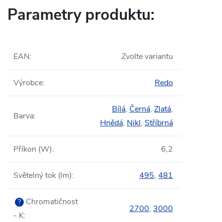
Parametry produktu:
EAN
:
Zvolte variantu
Výrobce
:
Redo
Bílá
,
Černá
,
Zlatá
,
Barva
:
Hnědá
,
Nikl
,
Stříbrná
Příkon (W)
:
6,2
Světelný tok (lm)
:
495
,
481
Chromatičnost
?
2700
,
3000
- K
: