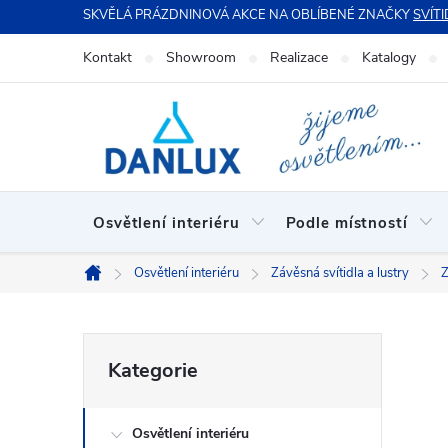
Přejít
SKVĚLÁ PRÁZDNINOVÁ AKCE NA OBLÍBENÉ ZNAČKY
SVÍTI
na
Kontakt
Showroom
Realizace
Katalogy
obsah
Osvětlení interiéru
Podle místností
Osvětlení interiéru
Závěsná svítidla a lustry
Z
Domů
P
Přeskočit
Kategorie
kategorie
o
Osvětlení interiéru