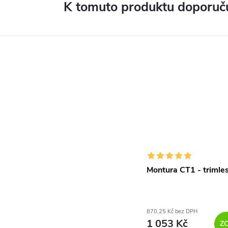
K tomuto produktu doporuču
Montura CT1 - trimle
870,25 Kč bez DPH
1 053 Kč
Z