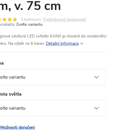
m, v. 75 cm
Podrobnosti hodnocení
3 hodnocení
produktu:
Zvolte variantu
gnové závěsné LED svítidlo KANJI je vhodné do moderního
iéru. Na výběr ze 6 barev.
Detailní informace
va
ota světla
Možnosti doručení