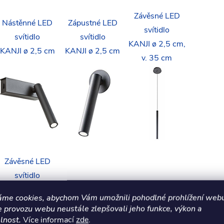
Závěsné LED
Nástěnné LED
Zápustné LED
svítidlo
svítidlo
svítidlo
KANJI ø 2,5 cm,
KANJI ø 2,5 cm
KANJI ø 2,5 cm
v. 35 cm
Závěsné LED
svítidlo
ANJI ø 2,5 cm, v.
áme cookies, abychom Vám umožnili pohodlné prohlížení webu
55 cm
e provozu webu neustále zlepšovali jeho funkce, výkon a
lnost.
Více informací
zde
.