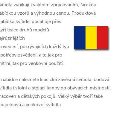
vítidla vynikají kvalitním zpracováním, širokou
abídkou vzorů a výhodnou cenou. Produktová
abídka svítidel obsahuje přes
tyři tisíce druhů modelů
ejrůznějších
rovedení,
pokrývajících každý typ
 potřeby osvětlení, a to jak pro
nitřní, tak pro venkovní použití.
 nabídce naleznete klasická závěsná svítidla, bodová
vítidla i stolní a stojací lampy do obývacích místností,
racoven a dětských pokojů. Velký výběr tvoří také
oupelnová a venkovní svítidla.