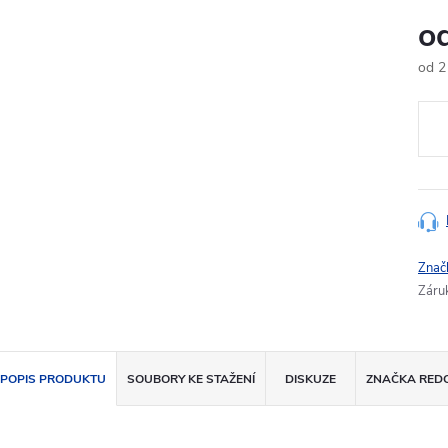
o
od
2
Měr
cena
Znač
Záru
POPIS PRODUKTU
SOUBORY KE STAŽENÍ
DISKUZE
ZNAČKA
RED