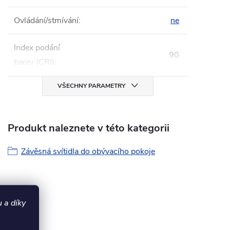
Ovládání/stmívání
:
ne
Index podání
90
barev (CRI)
:
VŠECHNY PARAMETRY
Produkt naleznete v této kategorii
Závěsná svítidla do obývacího pokoje
 a díky