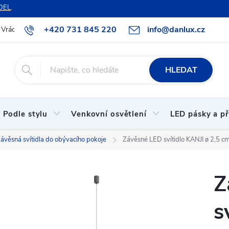
DEL
.
+420 731 845 220
info@danlux.cz
Vrácení zboží a reklamace
O nás
B2B spolupráce
Hodnoc
HLEDAT
Podle stylu
Venkovní osvětlení
LED pásky a př
ávěsná svítidla do obývacího pokoje
Závěsné LED svítidlo KANJI ø 2,5 cm
Z
s