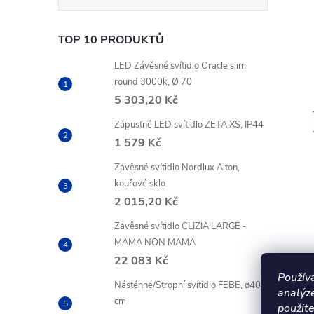
TOP 10 PRODUKTŮ
LED Závěsné svítidlo Oracle slim
round 3000k, Ø 70
5 303,20 Kč
Zápustné LED svítidlo ZETA XS, IP44
1 579 Kč
Závěsné svítidlo Nordlux Alton,
kouřové sklo
2 015,20 Kč
Závěsné svítidlo CLIZIA LARGE -
MAMA NON MAMA
22 083 Kč
K
Použív
Nástěnné/Stropní svítidlo FEBE, ø40
analýz
cm
použite