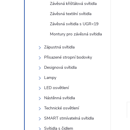
n
Závěsná křišťálová svítidla
e
Závěsná textilní svítidla
Závěsná svítidla s UGR<19
l
Montury pro závěsná svítidla
Zápustná svítidla
Přisazené stropní bodovky
Designová svítidla
Lampy
LED osvětlení
Nástěnná svítidla
Technické osvětlení
SMART stmívatelná svítidla
Svítidla s čidlem