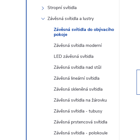
s
Stropní svítidla
t
Závěsná svítidla a lustry
r
Závěsná svítidla do obývacího
pokoje
a
Závěsná svítidla moderní
LED závěsná svítidla
n
Závěsná svítidla nad stůl
n
Závěsná lineární svítidla
Závěsná skleněná svítidla
í
Závěsná svítidla na žárovku
p
Závěsná svítidla - tubusy
Závěsná prstencová svítidla
a
Závěsná svítidla - polokoule