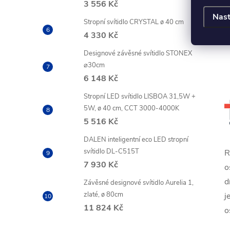
3 556 Kč
Nast
Stropní svítidlo CRYSTAL ø 40 cm
4 330 Kč
Designové závěsné svítidlo STONEX
⌀30cm
6 148 Kč
Stropní LED svítidlo LISBOA 31,5W +
5W, ø 40 cm, CCT 3000-4000K
5 516 Kč
DALEN inteligentní eco LED stropní
svítidlo DL-C515T
R
7 930 Kč
o
d
Závěsné designové svítidlo Aurelia 1,
zlaté, ø 80cm
j
11 824 Kč
o