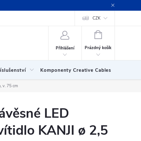
ení obchodu
Obchodní podmínky
Podmínky ochrany osobních
CZK
NÁKUPNÍ
KOŠÍK
Prázdný košík
Přihlášení
íslušenství
Komponenty Creative Cables
Show
, v. 75 cm
ávěsné LED
vítidlo KANJI ø 2,5