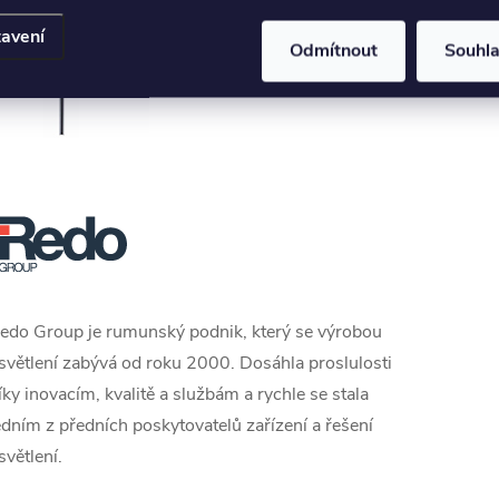
avení
Odmítnout
Souhl
edo Group je rumunský podnik, který se výrobou
světlení zabývá od roku 2000. D
osáhla proslulosti
íky inovacím, kvalitě a službám a rychle se stala
edním z předních poskytovatelů zařízení a řešení
světlení.