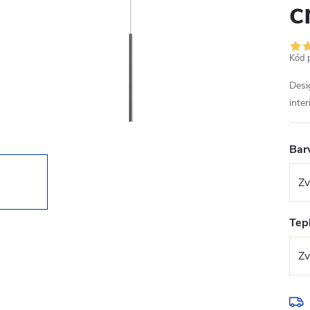
c
Kód 
Desi
inter
Bar
Tepl