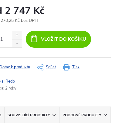
d
2 747 Kč
 270,25 Kč
bez DPH
ná
:
VLOŽIT DO KOŠÍKU
Dotaz k produktu
Sdílet
Tisk
ka:
Redo
ka
:
2 roky
O
SOUVISEJÍCÍ PRODUKTY
PODOBNÉ PRODUKTY