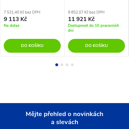
7 531,40 Kč bez DPH
9 852,07 Kč bez DPH
9 113 Kč
11 921 Kč
Na dotaz
Dostupnost do 10 pracovních
dní
DO KOŠÍKU
DO KOŠÍKU
Mějte přehled o novinkách
a slevách
Z