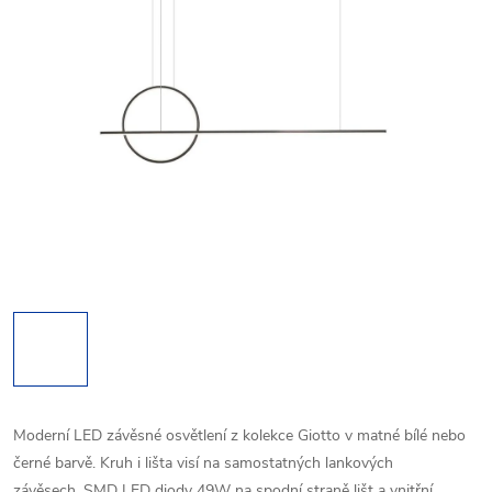
Moderní LED závěsné osvětlení z kolekce Giotto v matné bílé nebo
černé barvě. Kruh i lišta visí na samostatných lankových
závěsech. SMD LED diody 49W na spodní straně lišt a vnitřní