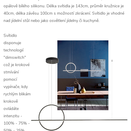
opálově bílého silikonu. Délka svítidla je 143cm, průměr kružnice je
40cm, délka závěsu 100cm s možností zkrácení. Svítidlo je vhodné
nad jídelní stůl nebo jako osvětlení jídelny či kuchyně.
Svítidlo
disponuje
technologií
"dimswitch"
což je krokové
stmívání
pomocí
vypínače, kdy
rychlým blikám
krokově
ovládáte
intenzitu -
100% - 75% -
50% - 25%