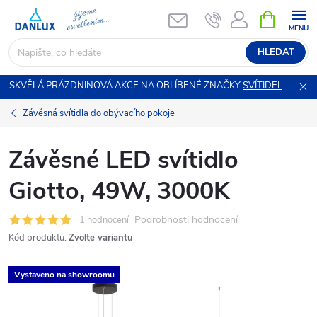
Přejít
NÁKUPNÍ
KOŠÍK
na
obsah
HLEDAT
SKVĚLÁ PRÁZDNINOVÁ AKCE NA OBLÍBENÉ ZNAČKY
SVÍTIDEL
.
Závěsná svítidla do obývacího pokoje
Závěsné LED svítidlo
Giotto, 49W, 3000K
Podrobnosti hodnocení
1 hodnocení
Kód produktu:
Zvolte variantu
Vystaveno na showroomu