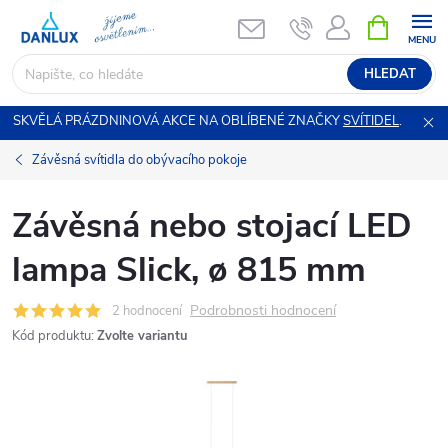
Přejít
NÁKUPNÍ
KOŠÍK
na
obsah
HLEDAT
SKVĚLÁ PRÁZDNINOVÁ AKCE NA OBLÍBENÉ ZNAČKY
SVÍTIDEL
.
Závěsná svítidla do obývacího pokoje
Závěsná nebo stojací LED
lampa Slick, ø 815 mm
Podrobnosti hodnocení
2 hodnocení
Kód produktu:
Zvolte variantu