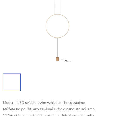
Moderní LED svítidlo svým vzhledem ihned zaujme.
Můžete ho použít jako závěsné svítidlo nebo stojací lampu.
Výšku si lze upravit podle vašich potřeb zkrácením lanka.