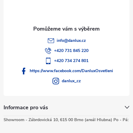
info
@
danlux.cz
+420 731 845 220
+420 734 274 801
https://www.facebook.com/DanluxOsvetleni
danlux_cz
Informace pro vás
Showroom - Zábrdovická 10, 615 00 Brno (areál Hlubna) Po - Pá: