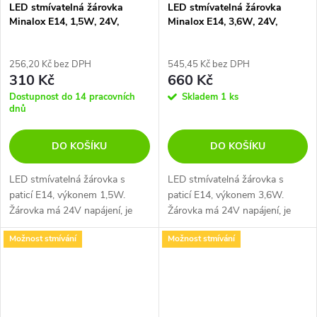
LED stmívatelná žárovka
LED stmívatelná žárovka
Minalox E14, 1,5W, 24V,
Minalox E14, 3,6W, 24V,
2700K
2700K
256,20 Kč bez DPH
545,45 Kč bez DPH
310 Kč
660 Kč
Dostupnost do 14 pracovních
Skladem
1 ks
dnů
DO KOŠÍKU
DO KOŠÍKU
LED stmívatelná žárovka s
LED stmívatelná žárovka s
paticí E14, výkonem 1,5W.
paticí E14, výkonem 3,6W.
Žárovka má 24V napájení, je
Žárovka má 24V napájení, je
kompatibilní s inteligentními
kompatibilní s inteligentními
Možnost stmívání
Možnost stmívání
systémy, jako například Loxone.
systémy, jako například Loxone.