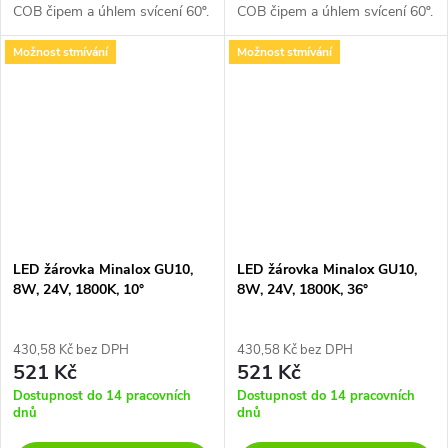
COB čipem a úhlem svícení 60º.
COB čipem a úhlem svícení 60º.
Žárovka má 24V napájení, je
Žárovka má 24V napájení, je
Možnost stmívání
Možnost stmívání
kompatibilní s inteligentními
kompatibilní s inteligentními
systémy, jako například...
systémy, jako například...
LED žárovka Minalox GU10,
LED žárovka Minalox GU10,
8W, 24V, 1800K, 10°
8W, 24V, 1800K, 36°
430,58 Kč bez DPH
430,58 Kč bez DPH
521 Kč
521 Kč
Dostupnost do 14 pracovních
Dostupnost do 14 pracovních
dnů
dnů