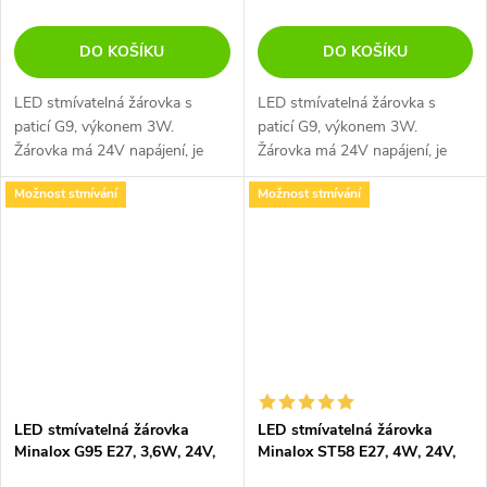
DO KOŠÍKU
DO KOŠÍKU
LED stmívatelná žárovka s
LED stmívatelná žárovka s
paticí G9, výkonem 3W.
paticí G9, výkonem 3W.
Žárovka má 24V napájení, je
Žárovka má 24V napájení, je
kompatibilní s inteligentními
kompatibilní s inteligentními
Možnost stmívání
Možnost stmívání
systémy, jako například Loxone.
systémy, jako například Loxone.
LED stmívatelná žárovka
LED stmívatelná žárovka
Minalox G95 E27, 3,6W, 24V,
Minalox ST58 E27, 4W, 24V,
3000K
3000K