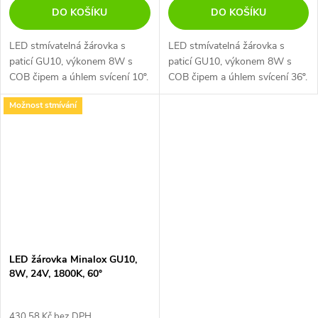
DO KOŠÍKU
DO KOŠÍKU
LED stmívatelná žárovka s
LED stmívatelná žárovka s
paticí GU10, výkonem 8W s
paticí GU10, výkonem 8W s
COB čipem a úhlem svícení 10º.
COB čipem a úhlem svícení 36º.
Žárovka má 24V napájení, je
Žárovka má 24V napájení, je
Možnost stmívání
kompatibilní s inteligentními
kompatibilní s inteligentními
systémy, jako například...
systémy, jako například...
LED žárovka Minalox GU10,
8W, 24V, 1800K, 60°
430,58 Kč bez DPH