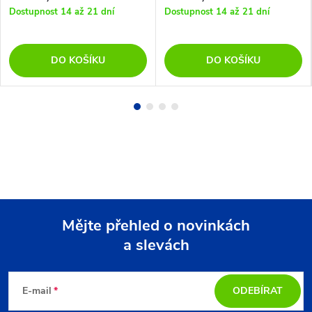
Dostupnost 14 až 21 dní
Dostupnost 14 až 21 dní
DO KOŠÍKU
DO KOŠÍKU
Mějte přehled o novinkách
a slevách
Z
á
E-mail
ODEBÍRAT