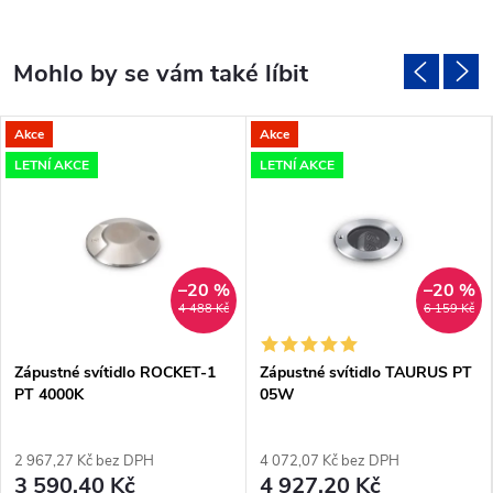
Akce
Akce
LETNÍ AKCE
LETNÍ AKCE
–20 %
–20 %
4 488 Kč
6 159 Kč
Zápustné svítidlo ROCKET-1
Zápustné svítidlo TAURUS PT
PT 4000K
05W
2 967,27 Kč bez DPH
4 072,07 Kč bez DPH
3 590,40 Kč
4 927,20 Kč