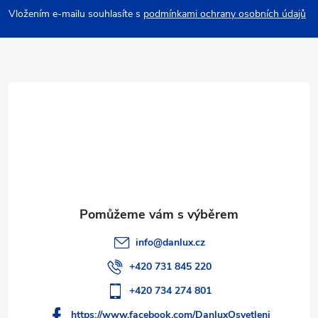
p
Vložením e-mailu souhlasíte s
podmínkami ochrany osobních údajů
a
t
í
info
@
danlux.cz
+420 731 845 220
+420 734 274 801
https://www.facebook.com/DanluxOsvetleni