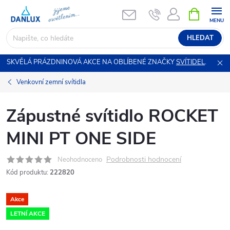
Přejít
NÁKUPNÍ
KOŠÍK
na
obsah
HLEDAT
SKVĚLÁ PRÁZDNINOVÁ AKCE NA OBLÍBENÉ ZNAČKY
SVÍTIDEL
.
Venkovní zemní svítidla
Zápustné svítidlo ROCKET
MINI PT ONE SIDE
Podrobnosti hodnocení
Neohodnoceno
Kód produktu:
222820
Akce
LETNÍ AKCE