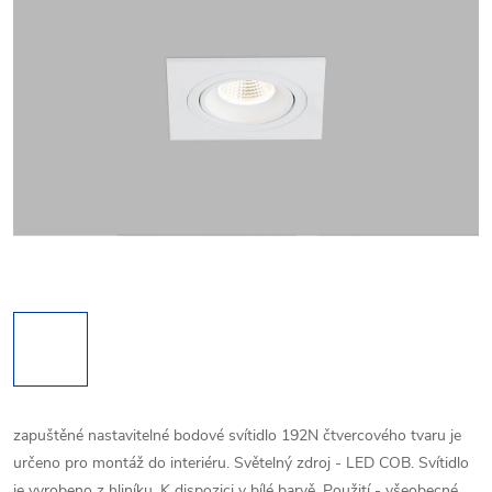
zapuštěné nastavitelné bodové svítidlo 192N čtvercového tvaru je
určeno pro montáž do interiéru. Světelný zdroj - LED COB. Svítidlo
je vyrobeno z hliníku. K dispozici v bílé barvě. Použití - všeobecné