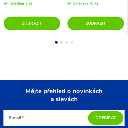
Skladem
3 ks
Skladem
>5 ks
ZOBRAZIT
ZOBRAZIT
Mějte přehled o novinkách
a slevách
Z
á
E-mail
ODEBÍRAT