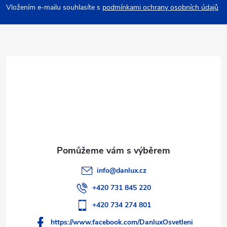
p
Vložením e-mailu souhlasíte s
podmínkami ochrany osobních údajů
a
t
í
info
@
danlux.cz
+420 731 845 220
+420 734 274 801
https://www.facebook.com/DanluxOsvetleni