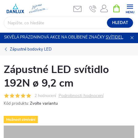
Přejít
NÁKUPNÍ
KOŠÍK
na
obsah
HLEDAT
SKVĚLÁ PRÁZDNINOVÁ AKCE NA OBLÍBENÉ ZNAČKY
SVÍTIDEL
.
Zápustné bodovky LED
Zápustné LED svítidlo
192N ø 9,2 cm
Podrobnosti hodnocení
2 hodnocení
Kód produktu:
Zvolte variantu
Možnost stmívání