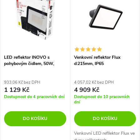
z
ý
Nejprodávanější
e
p
Abecedně
n
i
í
s
p
LED reflektor INOVO s
Venkovní reflektor Flux
pohybovým čidlem, 50W,
d:215mm, IP65
p
antracit, neutrální bílá, IP65
r
r
933,06 Kč bez DPH
4 057,02 Kč bez DPH
1 129 Kč
4 909 Kč
o
o
Dostupnost do 4 pracovních dní
Dostupnost do 10 pracovních
dní
d
d
DO KOŠÍKU
DO KOŠÍKU
u
u
Venkovní LED refllektor Flux ve