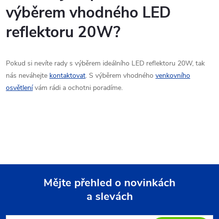
výběrem vhodného LED
reflektoru 20W?
Pokud si nevíte rady s výběrem ideálního LED reflektoru 20W, tak
nás neváhejte
kontaktovat
. S výběrem vhodného
venkovního
osvětlení
vám rádi a ochotni poradíme.
Mějte přehled o novinkách
a slevách
Z