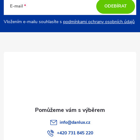
á
E-mail
ODEBÍRAT
p
Vložením e-mailu souhlasíte s
podmínkami ochrany osobních údajů
a
t
í
info
@
danlux.cz
+420 731 845 220