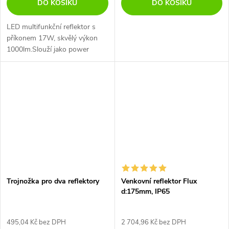
DO KOŠÍKU
DO KOŠÍKU
LED multifunkční reflektor s
příkonem 17W, skvělý výkon
1000lm.Slouží jako power
banka.Volba režimu svícení
100%/30%/SOS blikání
Trojnožka pro dva reflektory
Venkovní reflektor Flux
d:175mm, IP65
495,04 Kč bez DPH
2 704,96 Kč bez DPH