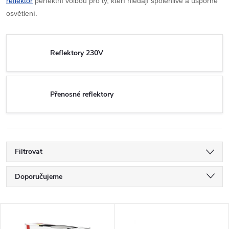
reflektor
perfektní volbou pro ty, kteří hledají spolehlivé a úsporné
osvětlení.
Reflektory 230V
Přenosné reflektory
Filtrovat
Ř
Doporučujeme
a
Nejlevnější
V
Nejdražší