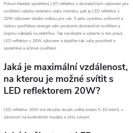
p
Pokud hledáte spolehlivý LED reflektor s dostatečným výkonem pro
n
osvětlení vašeho exteriéru nebo interiéru, pak je LED reflektor s
r
í
20W výkonem ideální volbou pro vás. S jeho vysokou svítivostí a
v
nízkou spotřebou energie vám poskytne dostatečné osvětlení a
úsporu nákladů na elektřinu. Tak neváhejte a vyberte si ten pravý
k
LED reflektor s 20W výkonem a doplňte tak vaše prostředí o
y
spolehlivé a účinné osvětlení.
v
Jaká je maximální vzdálenost,
ý
na kterou je možné svítit s
p
LED reflektorem 20W?
i
s
LED reflektor 20W má obvykle dosah světla kolem 5-10 metrů, v
závislosti na konkrétním modelu a úhlu svícení.
u