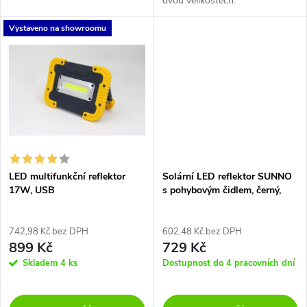
k
dvou velikostech.
k
t
Vystaveno na showroomu
t
ů
ů
LED multifunkční reflektor
Solární LED reflektor SUNNO
17W, USB
s pohybovým čidlem, černý,
neutrální bílá, IP54
742,98 Kč bez DPH
602,48 Kč bez DPH
899 Kč
729 Kč
Skladem
4 ks
Dostupnost do 4 pracovních dní