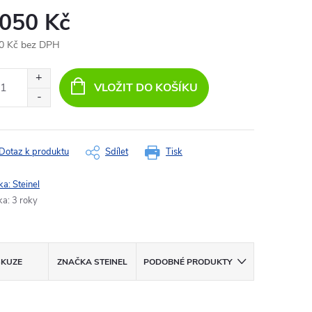
 050 Kč
0 Kč bez DPH
ná
:
VLOŽIT DO KOŠÍKU
Dotaz k produktu
Sdílet
Tisk
ka:
Steinel
ka
:
3 roky
SKUZE
ZNAČKA
STEINEL
PODOBNÉ PRODUKTY