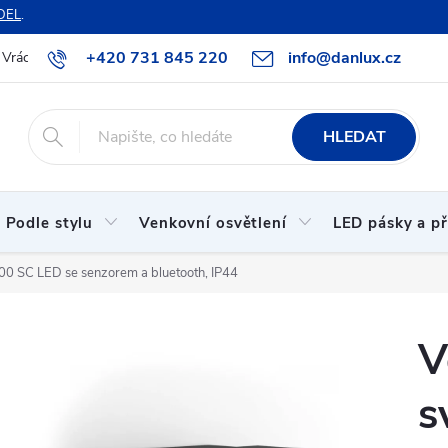
DEL
.
+420 731 845 220
info@danlux.cz
Vrácení zboží a reklamace
O nás
B2B spolupráce
Hodnoc
HLEDAT
Podle stylu
Venkovní osvětlení
LED pásky a př
800 SC LED se senzorem a bluetooth, IP44
V
s