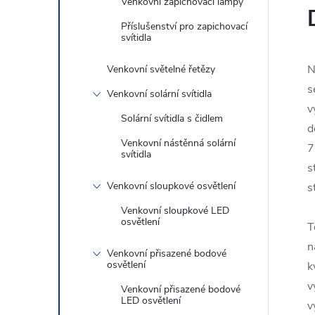
Venkovní zapichovací lampy
Příslušenství pro zapichovací
svítidla
N
Venkovní světelné řetězy
s
Venkovní solární svítidla
v
Solární svítidla s čidlem
d
Venkovní nástěnná solární
7
svítidla
s
Venkovní sloupkové osvětlení
s
Venkovní sloupkové LED
osvětlení
T
n
Venkovní přisazené bodové
osvětlení
k
v
Venkovní přisazené bodové
LED osvětlení
v