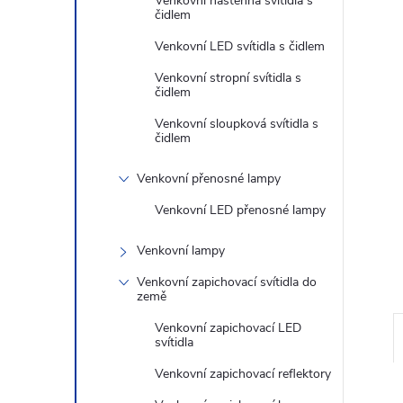
n
Venkovní nástěnná svítidla s
čidlem
e
Venkovní LED svítidla s čidlem
Venkovní stropní svítidla s
l
čidlem
Venkovní sloupková svítidla s
čidlem
Venkovní přenosné lampy
Venkovní LED přenosné lampy
Venkovní lampy
Venkovní zapichovací svítidla do
země
Venkovní zapichovací LED
svítidla
Venkovní zapichovací reflektory