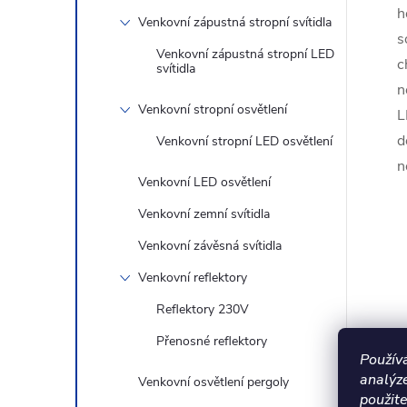
h
Venkovní zápustná stropní svítidla
s
Venkovní zápustná stropní LED
c
svítidla
n
Venkovní stropní osvětlení
L
d
Venkovní stropní LED osvětlení
n
Venkovní LED osvětlení
Venkovní zemní svítidla
Venkovní závěsná svítidla
Venkovní reflektory
Reflektory 230V
Přenosné reflektory
Použív
analýz
Venkovní osvětlení pergoly
Akce
–20 %
použite