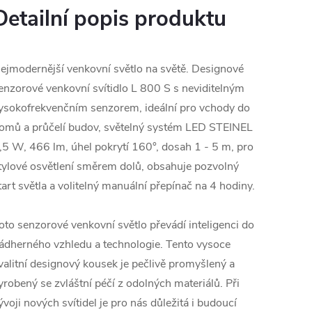
Detailní popis produktu
ejmodernější venkovní světlo na světě. Designové
enzorové venkovní svítidlo L 800 S s neviditelným
ysokofrekvenčním senzorem, ideální pro vchody do
omů a průčelí budov, světelný systém LED STEINEL
,5 W, 466 lm, úhel pokrytí 160°, dosah 1 - 5 m, pro
tylové osvětlení směrem dolů, obsahuje pozvolný
tart světla a volitelný manuální přepínač na 4 hodiny.
oto senzorové venkovní světlo převádí inteligenci do
ádherného vzhledu a technologie. Tento vysoce
valitní designový kousek je pečlivě promyšlený a
yrobený se zvláštní péčí z odolných materiálů. Při
ývoji nových svítidel je pro nás důležitá i budoucí