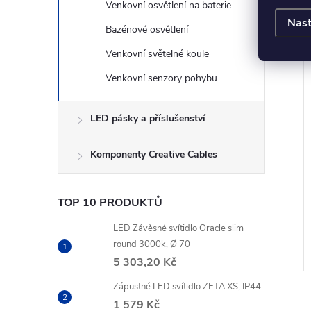
Venkovní osvětlení na baterie
LETNÍ AKCE
1 750 Kč
Nast
Bazénové osvětlení
Venkovní světelné koule
Venkovní senzory pohybu
LED pásky a příslušenství
stěnné svítidlo L
Venkovní svítidlo s bodcem
Komponenty Creative Cables
luetooth, IP44
STAKE, LED 10W 3000K
24st. IP65
TOP 10 PRODUKTŮ
z DPH
1 157,02 Kč bez DPH
DO KOŠÍKU
DO KOŠÍKU
1 400 Kč
LED Závěsné svítidlo Oracle slim
o 5-
Dostupnost 14 až
round 3000k, Ø 70
30 dní
5 303,20 Kč
Zápustné LED svítidlo ZETA XS, IP44
1 579 Kč