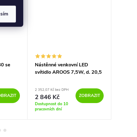
asím
80 se
Nástěnné venkovní LED
Nástěnn
svítidlo AROOS 7,5W, d. 20,5
ON Q S,
cm, IP65
2 352,07 Kč bez DPH
1 304,96 K
OBRAZIT
ZOBRAZIT
2 846 Kč
1 579
Dostupnost do 10
Dostupno
pracovních dní
pracovníc