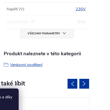
Napětí (V)
:
230V
Stupeň krytí - IP
:
IP44
VŠECHNY PARAMETRY
Produkt naleznete v této kategorii
Venkovní osvětlení
 a díky
Vystave