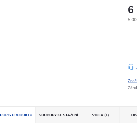
6
5 00
Měr
cena
Znač
Záru
POPIS PRODUKTU
SOUBORY KE STAŽENÍ
VIDEA (1)
DI