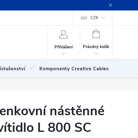
ení obchodu
Obchodní podmínky
Podmínky ochrany osobních
CZK
NÁKUPNÍ
KOŠÍK
Prázdný košík
Přihlášení
íslušenství
Komponenty Creative Cables
Show
enkovní nástěnné
vítidlo L 800 SC