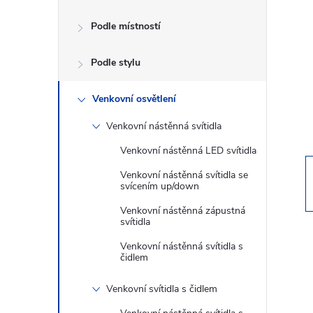
s
Podle místností
t
Podle stylu
r
a
Venkovní osvětlení
Venkovní nástěnná svítidla
n
Venkovní nástěnná LED svítidla
n
Venkovní nástěnná svítidla se
svícením up/down
í
Venkovní nástěnná zápustná
svítidla
p
Venkovní nástěnná svítidla s
čidlem
a
Venkovní svítidla s čidlem