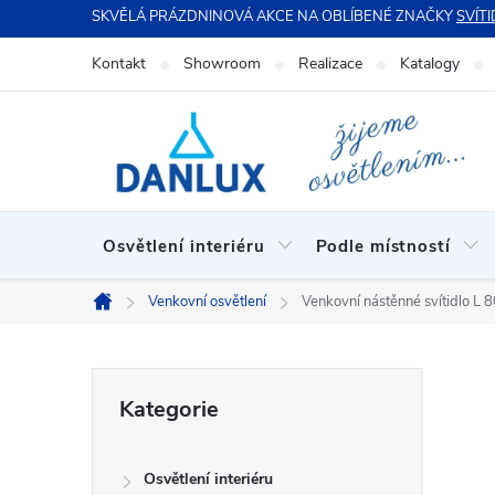
Přejít
SKVĚLÁ PRÁZDNINOVÁ AKCE NA OBLÍBENÉ ZNAČKY
SVÍTI
na
Kontakt
Showroom
Realizace
Katalogy
obsah
Osvětlení interiéru
Podle místností
Venkovní osvětlení
Venkovní nástěnné svítidlo L 
Domů
P
Přeskočit
Kategorie
kategorie
o
Osvětlení interiéru