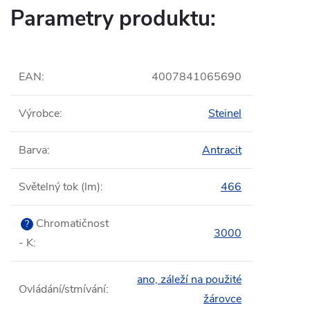
Parametry produktu:
EAN
:
4007841065690
Výrobce
:
Steinel
Barva
:
Antracit
Světelný tok (lm)
:
466
Chromatičnost
?
3000
- K
:
ano, záleží na použité
Ovládání/stmívání
:
žárovce