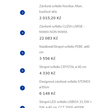
Závěsné svítidlo Nordlux Alton,
kouřové sklo
2 015,20 Kč
Závěsné svítidlo CLIZIA LARGE -
MAMA NON MAMA
22 083 Kč
Nástěnné/Stropní svítidlo FEBE, ø40
cm
3 556 Kč
Stropní svítidlo CRYSTAL ø 40 cm
4 330 Kč
Designové závěsné svítidlo STONEX
⌀30cm
6 148 Kč
Stropní LED svítidlo LISBOA 31,5W +
5W, ø 40 cm, CCT 3000-4000K