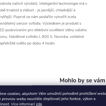
odnota našich výrobků. Inteligentní technologie má v
obě trvalost a stálost - je jasnější, chladnější a
hytřejší. Poprvé se nám podařilo vytvořit zcela
eviditelný senzor svítidla. Výsledkem je produkt s
ED podsvícením pro efektivní osvětlení stěny vašeho
omu. Nástěnné svítidlo L 800 S. Novinka: volitelné
epřetržité světlo po dobu 4 hodin.
áme cookies, abychom Vám umožnili pohodlné prohlížení webu
e provozu webu neustále zlepšovali jeho funkce, výkon a
lnost.
Více informací
zde
.