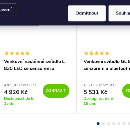
avení
Odmítnout
Souhl
Venkovní nástěnné svítidlo L
Venkovní svítidlo GL 
835 LED se senzorem a
senzorem a bluetooth
bluetooth, IP44
4 071,07 Kč bez DPH
4 571,07 Kč bez DPH
ZOBRAZIT
Z
4 926 Kč
5 531 Kč
Dostupnost do 5-
Dostupnost do 5-
15 dní
15 dní