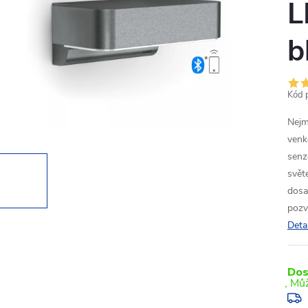
L
b
Kód 
Nejm
venk
senz
svět
dosa
pozv
Deta
Dos