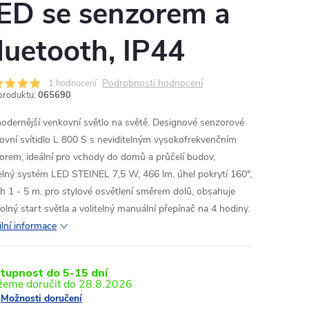
ED se senzorem a
luetooth, IP44
Podrobnosti hodnocení
1 hodnocení
produktu:
065690
odernější venkovní světlo na světě. Designové senzorové
ovní svítidlo L 800 S s neviditelným vysokofrekvenčním
orem, ideální pro vchody do domů a průčelí budov,
elný systém LED STEINEL 7,5 W, 466 lm, úhel pokrytí 160°,
h 1 - 5 m, pro stylové osvětlení směrem dolů, obsahuje
olný start světla a volitelný manuální přepínač na 4 hodiny.
ilní informace
tupnost do 5-15 dní
28.8.2026
Možnosti doručení