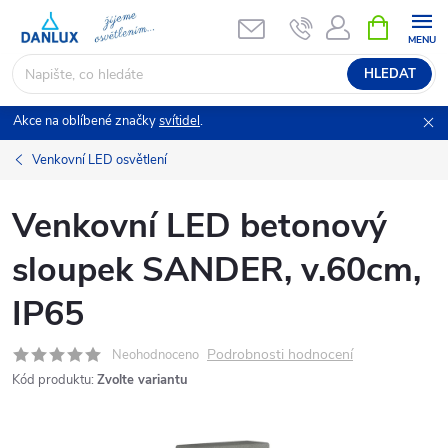
Přejít
NÁKUPNÍ
KOŠÍK
na
obsah
HLEDAT
Akce na oblíbené značky
svítidel
.
Venkovní LED osvětlení
Venkovní LED betonový
sloupek SANDER, v.60cm,
IP65
Podrobnosti hodnocení
Neohodnoceno
Kód produktu:
Zvolte variantu