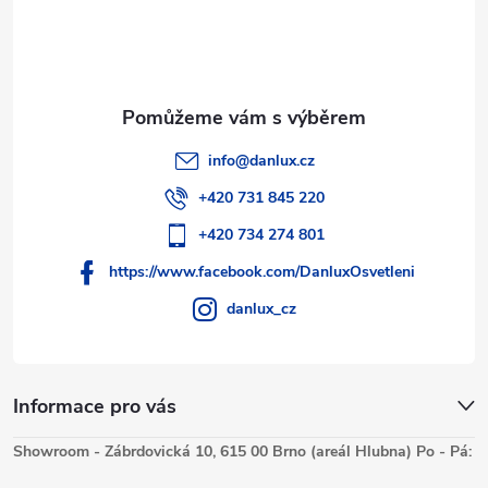
info
@
danlux.cz
+420 731 845 220
+420 734 274 801
https://www.facebook.com/DanluxOsvetleni
danlux_cz
Informace pro vás
Showroom - Zábrdovická 10, 615 00 Brno (areál Hlubna) Po - Pá: