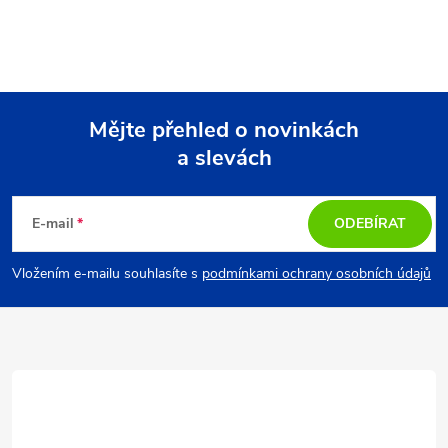
Mějte přehled o novinkách
a slevách
Z
á
E-mail
ODEBÍRAT
p
Vložením e-mailu souhlasíte s
podmínkami ochrany osobních údajů
a
t
í