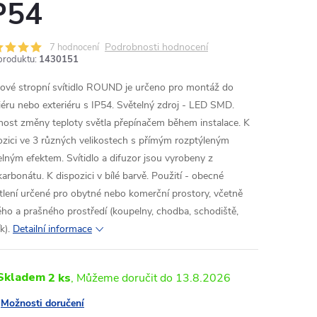
P54
Podrobnosti hodnocení
7 hodnocení
produktu:
1430151
ové stropní svítidlo ROUND je určeno pro montáž do
riéru nebo exteriéru s IP54. Světelný zdroj - LED SMD.
ost změny teploty světla přepínačem během instalace. K
ozici ve 3 různých velikostech s přímým rozptýleným
elným efektem. Svítidlo a difuzor jsou vyrobeny z
karbonátu. K dispozici v bílé barvě. Použití - obecné
tlení určené pro obytné nebo komerční prostory, včetně
ého a prašného prostředí (koupelny, chodba, schodiště,
k).
Detailní informace
Skladem
2 ks
13.8.2026
Možnosti doručení