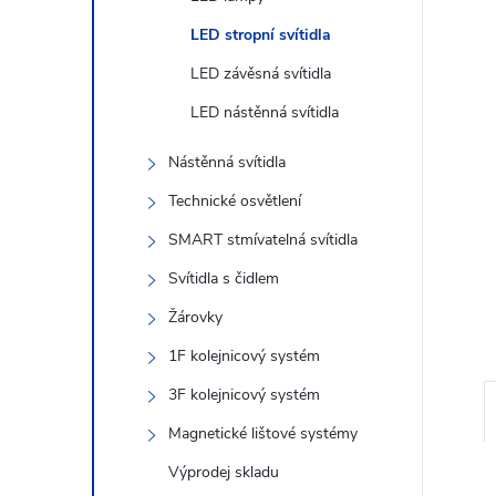
n
LED stropní svítidla
e
LED závěsná svítidla
l
LED nástěnná svítidla
Nástěnná svítidla
Technické osvětlení
SMART stmívatelná svítidla
Svítidla s čidlem
Žárovky
1F kolejnicový systém
3F kolejnicový systém
Magnetické lištové systémy
Výprodej skladu