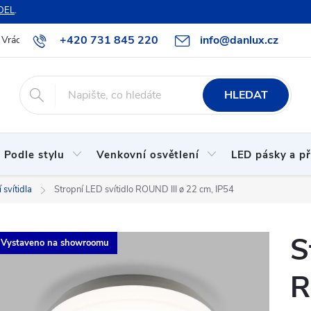
DEL
.
+420 731 845 220
info@danlux.cz
Vrácení zboží a reklamace
O nás
B2B spolupráce
Hodnoc
HLEDAT
Podle stylu
Venkovní osvětlení
LED pásky a př
 svítidla
Stropní LED svítidlo ROUND III ø 22 cm, IP54
S
Vystaveno na showroomu
R