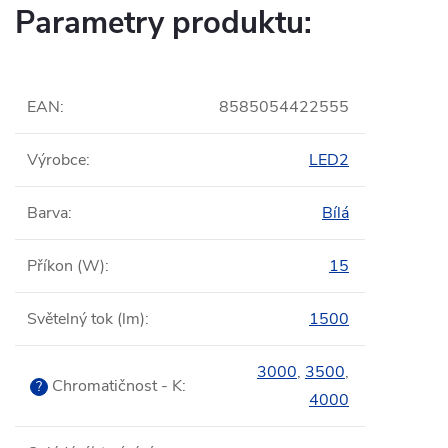
Parametry produktu:
EAN
:
8585054422555
Výrobce
:
LED2
Barva
:
Bílá
Příkon (W)
:
15
Světelný tok (lm)
:
1500
3000
,
3500
,
Chromatičnost - K
:
?
4000