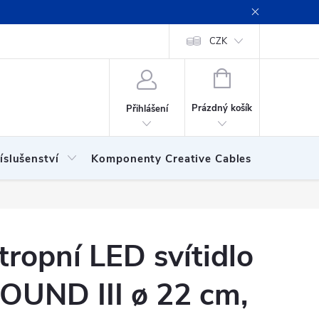
ení obchodu
Obchodní podmínky
Podmínky ochrany osobních
CZK
NÁKUPNÍ
KOŠÍK
Prázdný košík
Přihlášení
íslušenství
Komponenty Creative Cables
Show
tropní LED svítidlo
OUND III ø 22 cm,