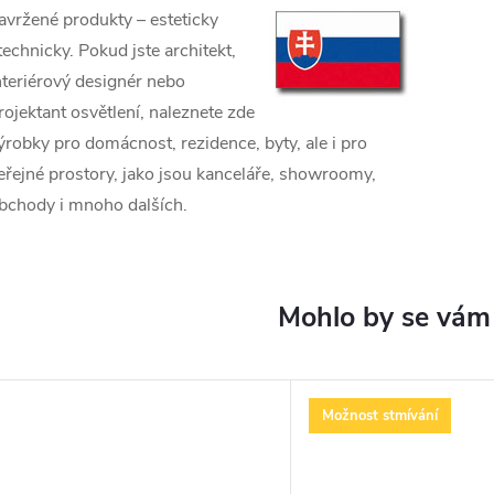
avržené produkty – esteticky
 technicky. Pokud jste architekt,
nteriérový designér nebo
rojektant osvětlení, naleznete zde
ýrobky pro domácnost, rezidence, byty, ale i pro
eřejné prostory, jako jsou kanceláře, showroomy,
bchody i mnoho dalších.
Možnost stmívání