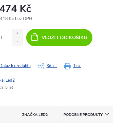
 474 Kč
8,18 Kč bez DPH
ná
:
VLOŽIT DO KOŠÍKU
Dotaz k produktu
Sdílet
Tisk
ka:
Led2
ka
:
5 let
ZNAČKA
LED2
PODOBNÉ PRODUKTY