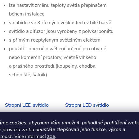
lze nastavit změnu teploty světla přepínačem
během instalace
v nabídce ve 3 různých velikostech v bílé barvě
svítidlo a difuzor jsou vyrobeny z polykarbonátu
s přímým rozptýleným světelným efektem
použití - obecné osvětlení určené pro obytné
nebo komerční prostory, včetně vlhkého
a prašného prostředí (koupelny, chodba,
schodiště, šatník)
Stropní LED svítidlo
Stropní LED svítidlo
ROUND II ø 28 cm
ROUND II ø 40 cm
áme cookies, abychom Vám umožnili pohodlné prohlížení webu
e provozu webu neustále zlepšovali jeho funkce, výkon a
lnost.
Více informací
zde
.