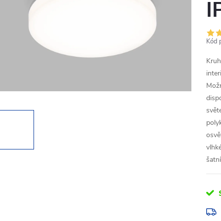
I
Kód 
Kruh
inte
Možn
disp
svět
poly
osvě
vlhk
šatní