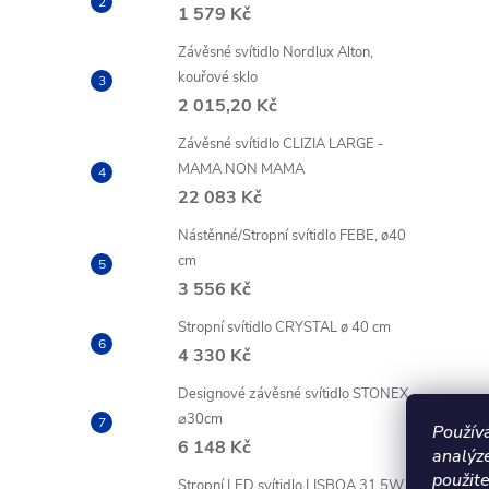
1 579 Kč
Závěsné svítidlo Nordlux Alton,
kouřové sklo
2 015,20 Kč
Závěsné svítidlo CLIZIA LARGE -
MAMA NON MAMA
22 083 Kč
Nástěnné/Stropní svítidlo FEBE, ø40
cm
3 556 Kč
Stropní svítidlo CRYSTAL ø 40 cm
4 330 Kč
Designové závěsné svítidlo STONEX
⌀30cm
Použív
6 148 Kč
analýz
použite
Stropní LED svítidlo LISBOA 31,5W +