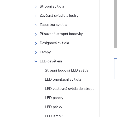
s
Stropní svítidla
t
Závěsná svítidla a lustry
r
Zápustná svítidla
Přisazené stropní bodovky
a
Designová svítidla
n
Lampy
LED osvětlení
n
Stropní bodová LED světla
í
LED orientační svítidla
LED vestavná světla do stropu
p
LED panely
a
LED pásky
LED lampy