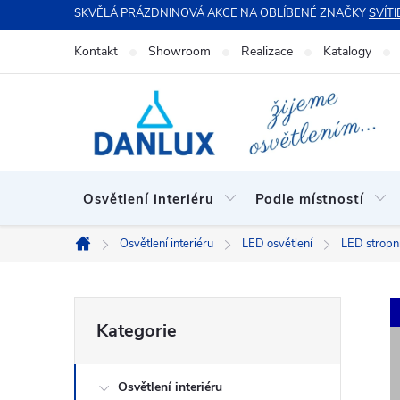
Přejít
SKVĚLÁ PRÁZDNINOVÁ AKCE NA OBLÍBENÉ ZNAČKY
SVÍTI
na
Kontakt
Showroom
Realizace
Katalogy
obsah
Osvětlení interiéru
Podle místností
Osvětlení interiéru
LED osvětlení
LED stropní
Domů
P
Přeskočit
Kategorie
kategorie
o
Osvětlení interiéru