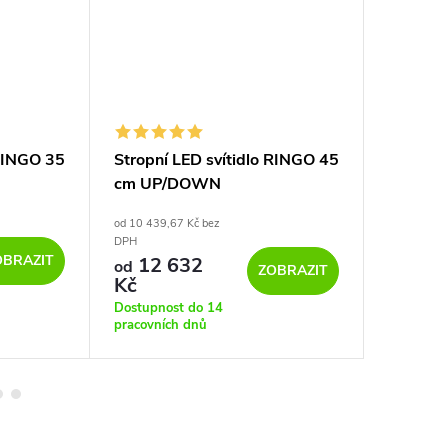
 RINGO 35
Stropní LED svítidlo RINGO 45
Stropní
cm UP/DOWN
III ø 28
od 10 439,67 Kč bez
DPH
1 508,26 K
OBRAZIT
12 632
1 825
od
ZOBRAZIT
Kč
Sklad
Dostupnost do 14
pracovních dnů