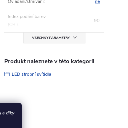
Ovládání/stmívání
:
ne
Index podání barev
90
(CRI)
:
VŠECHNY PARAMETRY
Produkt naleznete v této kategorii
LED stropní svítidla
 a díky