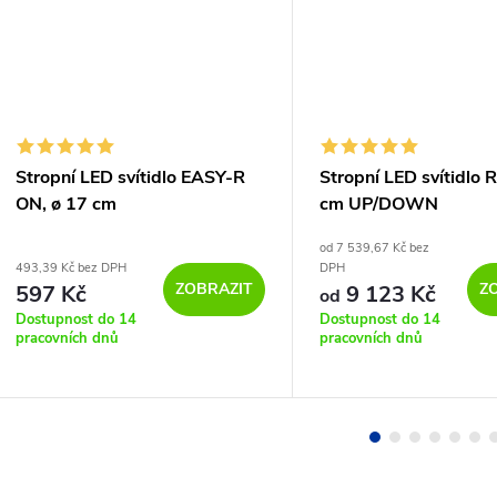
Stropní LED svítidlo EASY-R
Stropní LED svítidlo
ON, ø 17 cm
cm UP/DOWN
od 7 539,67 Kč bez
493,39 Kč bez DPH
DPH
ZOBRAZIT
Z
597 Kč
9 123 Kč
od
Dostupnost do 14
Dostupnost do 14
pracovních dnů
pracovních dnů