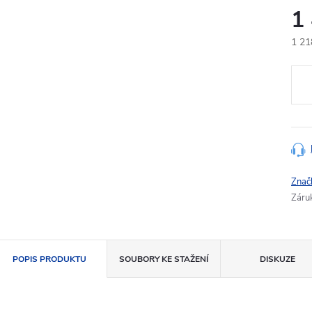
1
1 21
Měr
cena
Znač
Záru
POPIS PRODUKTU
SOUBORY KE STAŽENÍ
DISKUZE