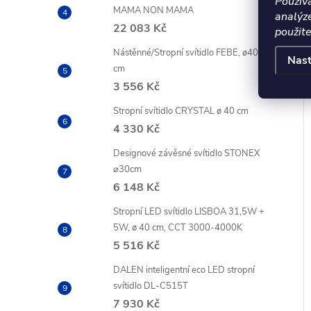
Použív
MAMA NON MAMA
analýz
22 083 Kč
použite
Nástěnné/Stropní svítidlo FEBE, ø40
Nast
cm
3 556 Kč
Stropní svítidlo CRYSTAL ø 40 cm
Akce
–20 %
–20 %
4 330 Kč
Novinka
6 200 Kč
3 750 Kč
Designové závěsné svítidlo STONEX
LETNÍ AKCE
⌀30cm
6 148 Kč
Stropní LED svítidlo LISBOA 31,5W +
5W, ø 40 cm, CCT 3000-4000K
5 516 Kč
DALEN inteligentní eco LED stropní
tojanová černá
ETESIAN stojanová bílá 230V
svítidlo DL-C515T
V E27 42W - RED -
E27 28W - RED - DESIGN
7 930 Kč
ENDL
RENDL