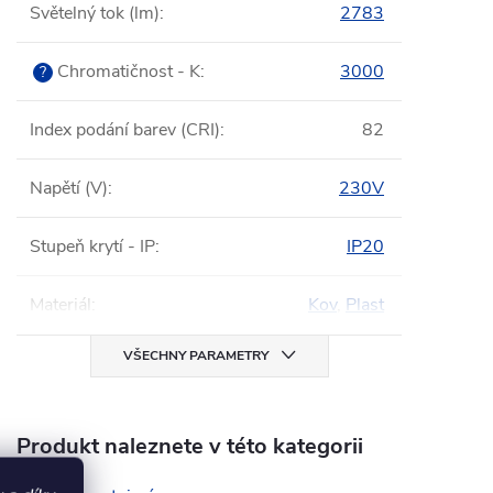
Světelný tok (lm)
:
2783
Chromatičnost - K
:
3000
?
Index podání barev (CRI)
:
82
Napětí (V)
:
230V
Stupeň krytí - IP
:
IP20
Materiál
:
Kov
,
Plast
VŠECHNY PARAMETRY
Produkt naleznete v této kategorii