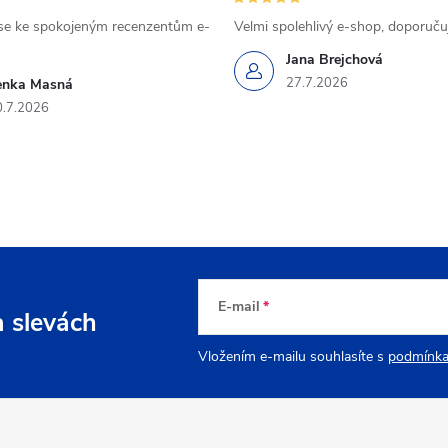
se ke spokojeným recenzentům e-
Velmi spolehlivý e-shop, doporučuj
Jana Brejchová
27.7.2026
enka Masná
0.7.2026
E-mail
a slevách
Vložením e-mailu souhlasíte s
podmínka