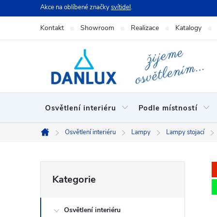
Přejít
Akce na oblíbené značky
svítidel
.
na
Kontakt
Showroom
Realizace
Katalogy
obsah
Osvětlení interiéru
Podle místností
Osvětlení interiéru
Lampy
Lampy stojací
Domů
P
Přeskočit
Kategorie
kategorie
o
Osvětlení interiéru