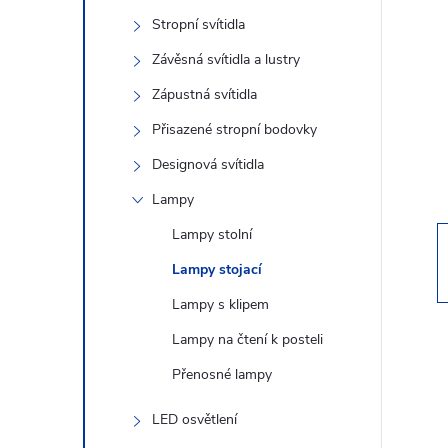
s
Stropní svítidla
t
Závěsná svítidla a lustry
r
Zápustná svítidla
Přisazené stropní bodovky
a
Designová svítidla
n
Lampy
Lampy stolní
n
Lampy stojací
í
Lampy s klipem
Lampy na čtení k posteli
p
Přenosné lampy
a
LED osvětlení