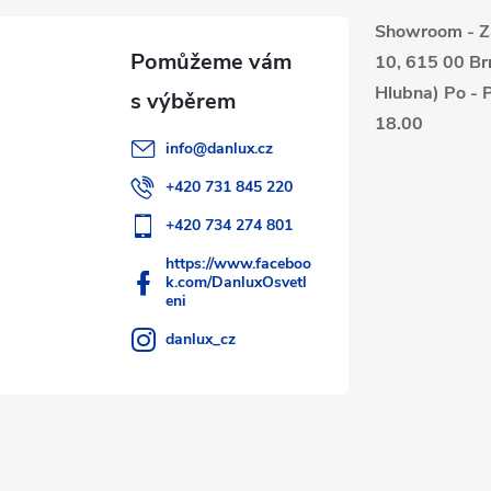
Showroom - Z
10, 615 00 Br
Hlubna) Po - P
18.00
info
@
danlux.cz
+420 731 845 220
+420 734 274 801
https://www.faceboo
k.com/DanluxOsvetl
eni
danlux_cz