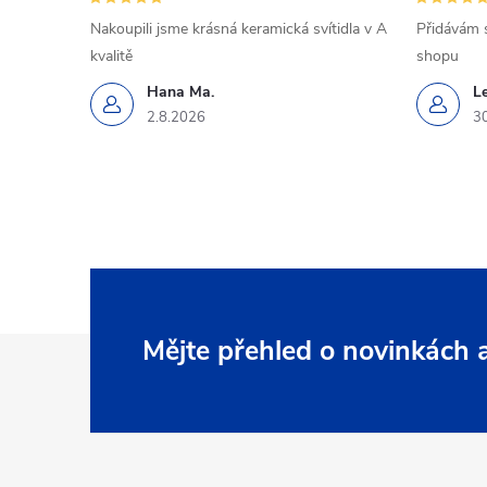
Nakoupili jsme krásná keramická svítidla v A
Přidávám 
kvalitě
shopu
Hana Ma.
L
2.8.2026
3
Z
Mějte přehled o novinkách
á
p