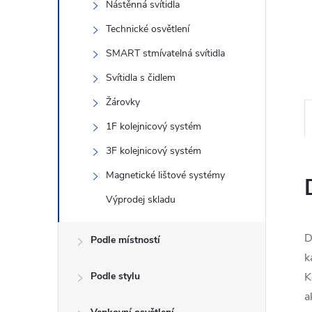
n
Nástěnná svítidla
Technické osvětlení
e
SMART stmívatelná svítidla
l
Svítidla s čidlem
Žárovky
1F kolejnicový systém
3F kolejnicový systém
Magnetické lištové systémy
Výprodej skladu
D
Podle místností
k
Podle stylu
K
a