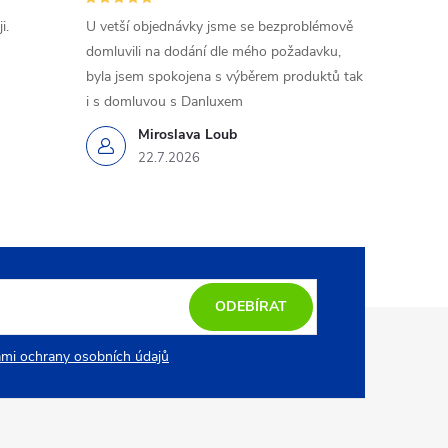
i.
U vetší objednávky jsme se bezproblémově
domluvili na dodání dle mého požadavku,
byla jsem spokojena s výběrem produktů tak
i s domluvou s Danluxem
Miroslava Loub
22.7.2026
ODEBÍRAT
mi ochrany osobních údajů