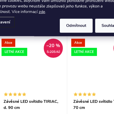
áme cookies, abychom Vám umožnili pohodlné prohlížení webu
e provozu webu neustále zlepšovali jeho funkce, výkon a
lnost.
Více informací
zde
.
avení
Odmítnout
Souhl
Akce
Akce
–20 %
LETNÍ AKCE
LETNÍ AKCE
5 205 Kč
Závěsné LED svítidlo TIRIAC,
Závěsné LED svítidlo
d. 90 cm
70 cm