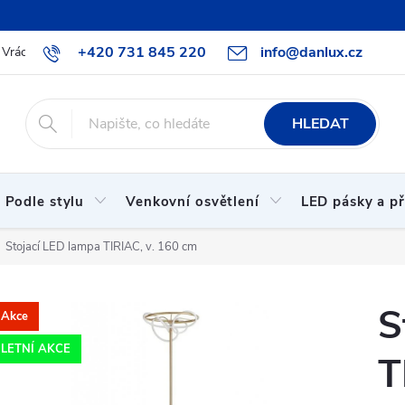
+420 731 845 220
info@danlux.cz
Vrácení zboží a reklamace
O nás
B2B spolupráce
Hodnoc
HLEDAT
Podle stylu
Venkovní osvětlení
LED pásky a př
Stojací LED lampa TIRIAC, v. 160 cm
S
Akce
LETNÍ AKCE
T