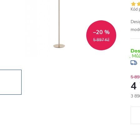
Kód 
Desi
mode
–20 %
5 897 Kč
Dos
5 89
4
3 89
Měr
cena