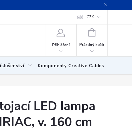
ení obchodu
Obchodní podmínky
Podmínky ochrany osobních
CZK
NÁKUPNÍ
KOŠÍK
Prázdný košík
Přihlášení
íslušenství
Komponenty Creative Cables
Show
tojací LED lampa
IRIAC, v. 160 cm