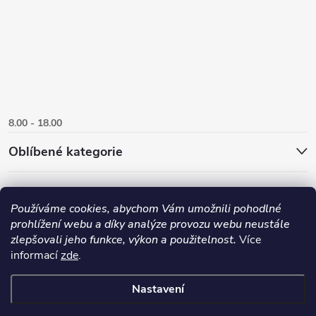
8.00 - 18.00
Oblíbené kategorie
Používáme cookies, abychom Vám umožnili pohodlné
prohlížení webu a díky analýze provozu webu neustále
zlepšovali jeho funkce, výkon a použitelnost.
Více
informací
zde
.
Nastavení
Copyright 2026
Danlux.cz
. Všechna práva vyhrazena.
Upravit nastavení