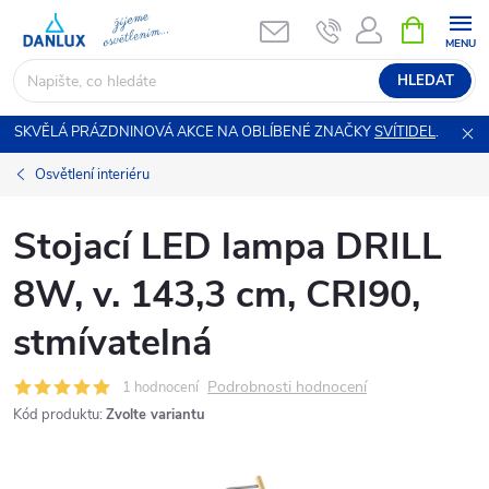
Přejít
NÁKUPNÍ
KOŠÍK
na
obsah
HLEDAT
SKVĚLÁ PRÁZDNINOVÁ AKCE NA OBLÍBENÉ ZNAČKY
SVÍTIDEL
.
Osvětlení interiéru
Stojací LED lampa DRILL
8W, v. 143,3 cm, CRI90,
stmívatelná
Podrobnosti hodnocení
1 hodnocení
Kód produktu:
Zvolte variantu