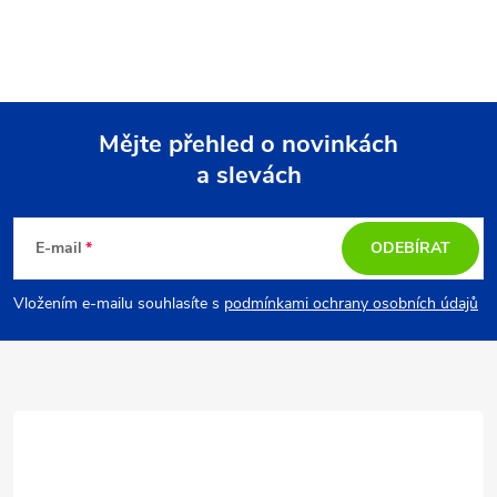
Mějte přehled o novinkách
a slevách
Z
á
E-mail
ODEBÍRAT
p
Vložením e-mailu souhlasíte s
podmínkami ochrany osobních údajů
a
t
í