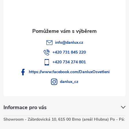
info
@
danlux.cz
+420 731 845 220
+420 734 274 801
https://www.facebook.com/DanluxOsvetleni
danlux_cz
Informace pro vás
Showroom - Zábrdovická 10, 615 00 Brno (areál Hlubna) Po - Pá: