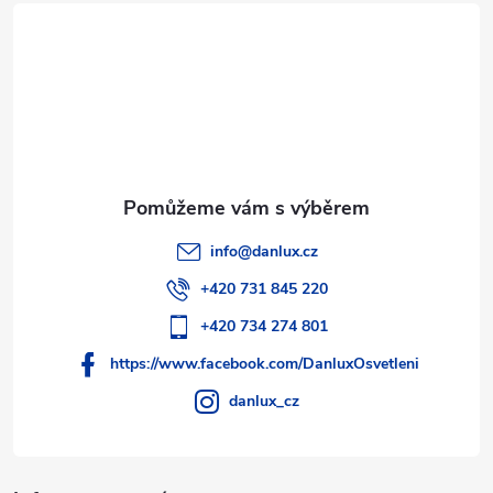
t
í
info
@
danlux.cz
+420 731 845 220
+420 734 274 801
https://www.facebook.com/DanluxOsvetleni
danlux_cz