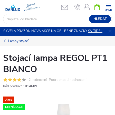
Přejít
NÁKUPNÍ
KOŠÍK
na
obsah
HLEDAT
SKVĚLÁ PRÁZDNINOVÁ AKCE NA OBLÍBENÉ ZNAČKY
SVÍTIDEL
.
Lampy stojací
Stojací lampa REGOL PT1
BIANCO
Podrobnosti hodnocení
2 hodnocení
Kód produktu:
014609
Akce
LETNÍ AKCE