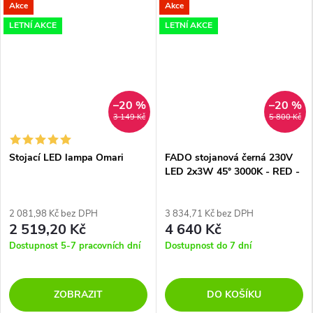
Akce
Akce
LETNÍ AKCE
LETNÍ AKCE
–20 %
–20 %
3 149 Kč
5 800 Kč
Stojací LED lampa Omari
FADO stojanová černá 230V
LED 2x3W 45° 3000K - RED -
DESIGN RENDL
2 081,98 Kč bez DPH
3 834,71 Kč bez DPH
2 519,20 Kč
4 640 Kč
Dostupnost 5-7 pracovních dní
Dostupnost do 7 dní
ZOBRAZIT
DO KOŠÍKU