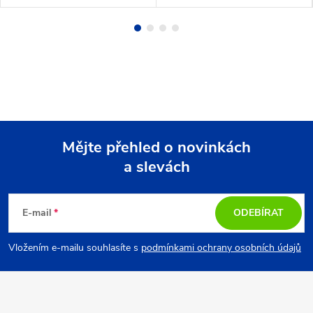
Mějte přehled o novinkách
a slevách
Z
á
E-mail
ODEBÍRAT
p
Vložením e-mailu souhlasíte s
podmínkami ochrany osobních údajů
a