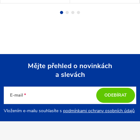
Mějte přehled o novinkách
a slevách
Z
á
E-mail
ODEBÍRAT
p
Vložením e-mailu souhlasíte s
podmínkami ochrany osobních údajů
a