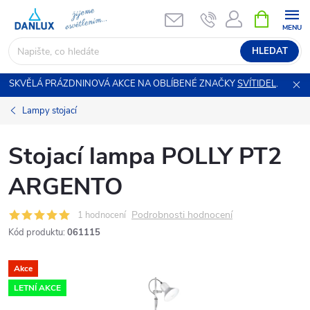
Přejít
NÁKUPNÍ
KOŠÍK
na
obsah
HLEDAT
SKVĚLÁ PRÁZDNINOVÁ AKCE NA OBLÍBENÉ ZNAČKY
SVÍTIDEL
.
Lampy stojací
Stojací lampa POLLY PT2
ARGENTO
Podrobnosti hodnocení
1 hodnocení
Kód produktu:
061115
Akce
LETNÍ AKCE