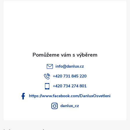
t
í
info
@
danlux.cz
+420 731 845 220
+420 734 274 801
https://www.facebook.com/DanluxOsvetleni
danlux_cz