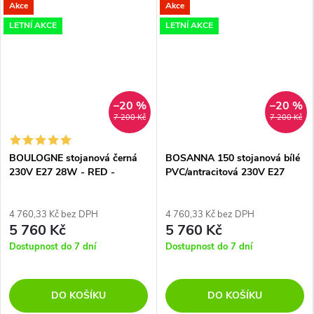
Akce
Akce
LETNÍ AKCE
LETNÍ AKCE
–20 %
–20 %
7 200 Kč
7 200 Kč
BOULOGNE stojanová černá
BOSANNA 150 stojanová bílé
230V E27 28W - RED -
PVC/antracitová 230V E27
DESIGN RENDL
25W IP65 - RED - DESIGN
RENDL
4 760,33 Kč bez DPH
4 760,33 Kč bez DPH
5 760 Kč
5 760 Kč
Dostupnost do 7 dní
Dostupnost do 7 dní
DO KOŠÍKU
DO KOŠÍKU