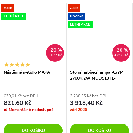
Akce
Akce
LETNÍ AKCE
Novinka
LETNÍ AKCE
–20 %
–20 %
1 027 Kč
4 898 Kč
Nástěnné svítidlo MAPA
Stolní nabíjecí lampa ASYM
2700K 2W MOD510TL-
L1,5BGK - MAYTONI
679,01 Kč bez DPH
3 238,35 Kč bez DPH
821,60 Kč
3 918,40 Kč
Momentálně nedostupné
září 2026
DO KOŠÍKU
DO KOŠÍKU