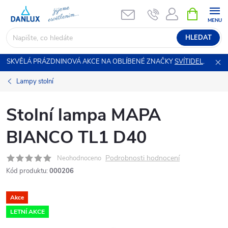
Přejít
NÁKUPNÍ
KOŠÍK
na
obsah
HLEDAT
SKVĚLÁ PRÁZDNINOVÁ AKCE NA OBLÍBENÉ ZNAČKY
SVÍTIDEL
.
Lampy stolní
Stolní lampa MAPA
BIANCO TL1 D40
Podrobnosti hodnocení
Neohodnoceno
Kód produktu:
000206
Akce
LETNÍ AKCE