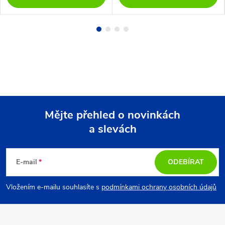
Mějte přehled o novinkách
a slevách
Z
á
E-mail
ODEBÍRAT
p
Vložením e-mailu souhlasíte s
podmínkami ochrany osobních údajů
a