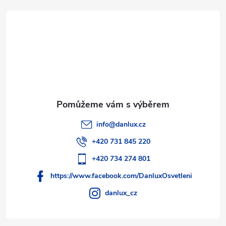
t
í
info
@
danlux.cz
+420 731 845 220
+420 734 274 801
https://www.facebook.com/DanluxOsvetleni
danlux_cz