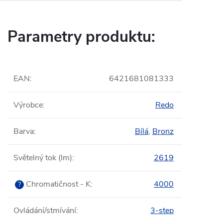
Parametry produktu:
EAN
:
6421681081333
Výrobce
:
Redo
Barva
:
Bílá
,
Bronz
Světelný tok (lm)
:
2619
Chromatičnost - K
:
4000
?
Ovládání/stmívání
:
3-step