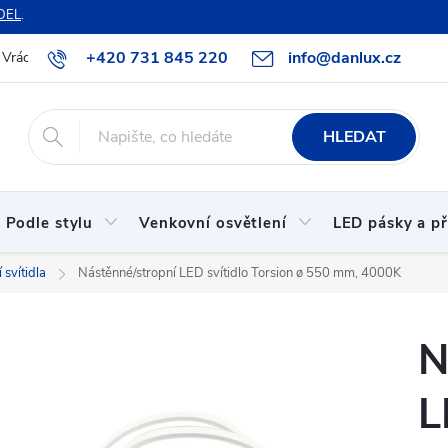
DEL
.
+420 731 845 220
info@danlux.cz
Vrácení zboží a reklamace
O nás
B2B spolupráce
Hodnoc
HLEDAT
Podle stylu
Venkovní osvětlení
LED pásky a př
 svítidla
Nástěnné/stropní LED svítidlo Torsion ø 550 mm, 4000K
N
L