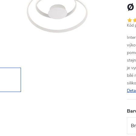
ø
Kód 
Inte
výko
pomo
stej
je v
bílé
sili
Deta
Bar