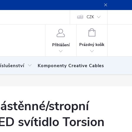
ení obchodu
Obchodní podmínky
Podmínky ochrany osobních
CZK
NÁKUPNÍ
KOŠÍK
Prázdný košík
Přihlášení
íslušenství
Komponenty Creative Cables
Show
ástěnné/stropní
ED svítidlo Torsion