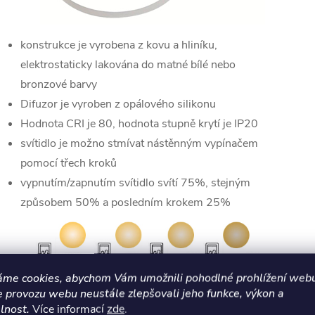
konstrukce je vyrobena z kovu a hliníku,
elektrostaticky lakována do matné bílé nebo
bronzové barvy
Difuzor je vyroben z opálového silikonu
Hodnota CRI je 80, hodnota stupně krytí je IP20
svítidlo je možno stmívat nástěnným vypínačem
pomocí třech kroků
vypnutím/zapnutím svítidlo svítí 75%, stejným
způsobem 50% a posledním krokem 25%
áme cookies, abychom Vám umožnili pohodlné prohlížení webu
e provozu webu neustále zlepšovali jeho funkce, výkon a
lnost.
Více informací
zde
.