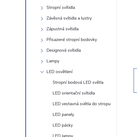
s
Stropní svítidla
t
Závěsná svítidla a lustry
r
Zápustná svítidla
Přisazené stropní bodovky
a
Designová svítidla
n
Lampy
LED osvětlení
n
Stropní bodová LED světla
í
LED orientační svítidla
LED vestavná světla do stropu
p
LED panely
a
LED pásky
LED lampy