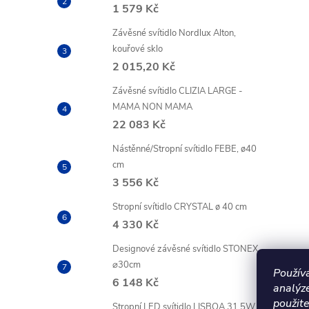
1 579 Kč
Závěsné svítidlo Nordlux Alton,
kouřové sklo
2 015,20 Kč
Závěsné svítidlo CLIZIA LARGE -
MAMA NON MAMA
22 083 Kč
Nástěnné/Stropní svítidlo FEBE, ø40
cm
3 556 Kč
Stropní svítidlo CRYSTAL ø 40 cm
4 330 Kč
Designové závěsné svítidlo STONEX
⌀30cm
Použív
6 148 Kč
analýz
použite
Stropní LED svítidlo LISBOA 31,5W +