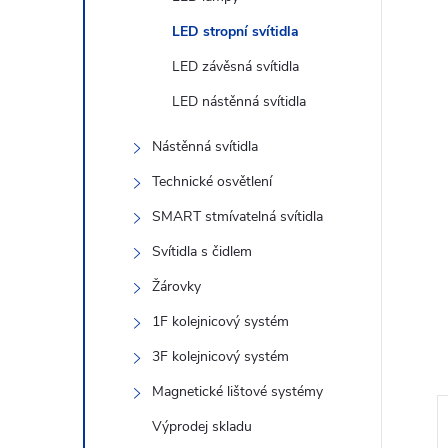
n
LED stropní svítidla
e
LED závěsná svítidla
l
LED nástěnná svítidla
Nástěnná svítidla
Technické osvětlení
SMART stmívatelná svítidla
Svítidla s čidlem
Žárovky
1F kolejnicový systém
3F kolejnicový systém
Magnetické lištové systémy
Výprodej skladu