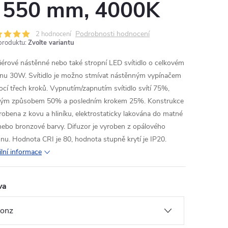
 550 mm, 4000K
Podrobnosti hodnocení
2 hodnocení
produktu:
Zvolte variantu
riérové nástěnné nebo také stropní LED svítidlo o celkovém
nu 30W. Svítidlo je možno stmívat nástěnným vypínačem
cí třech kroků. Vypnutím/zapnutím svítidlo svítí 75%,
ným způsobem 50% a posledním krokem 25%. Konstrukce
yrobena z kovu a hliníku, elektrostaticky lakována do matné
 nebo bronzové barvy. Difuzor je vyroben z opálového
konu. Hodnota CRI je 80, hodnota stupně krytí je IP20.
ilní informace
va