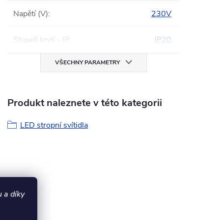
Napětí (V)
:
230V
Stupeň krytí - IP
:
IP20
VŠECHNY PARAMETRY
Produkt naleznete v této kategorii
LED stropní svítidla
 a díky