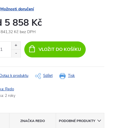
Možnosti doručení
d
5 858 Kč
 841,32 Kč
bez DPH
ná
:
VLOŽIT DO KOŠÍKU
Dotaz k produktu
Sdílet
Tisk
ka:
Redo
ka
:
2 roky
ZNAČKA
REDO
PODOBNÉ PRODUKTY