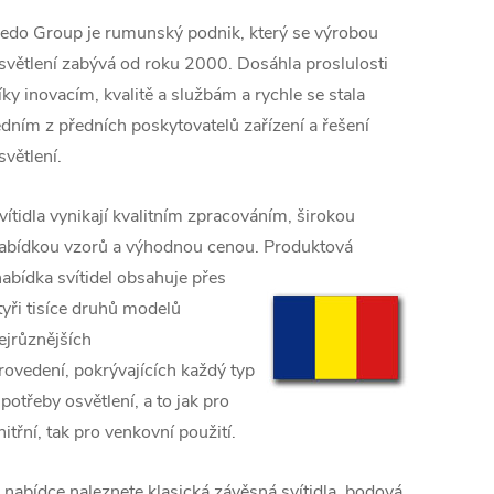
edo Group je rumunský podnik, který se výrobou
světlení zabývá od roku 2000. D
osáhla proslulosti
íky inovacím, kvalitě a službám a rychle se stala
edním z předních poskytovatelů zařízení a řešení
světlení.
vítidla vynikají kvalitním zpracováním, širokou
abídkou vzorů a výhodnou cenou. Produktová
abídka svítidel obsahuje přes
tyři tisíce druhů modelů
ejrůznějších
rovedení,
pokrývajících každý typ
 potřeby osvětlení, a to jak pro
nitřní, tak pro venkovní použití.
 nabídce naleznete klasická závěsná svítidla, bodová