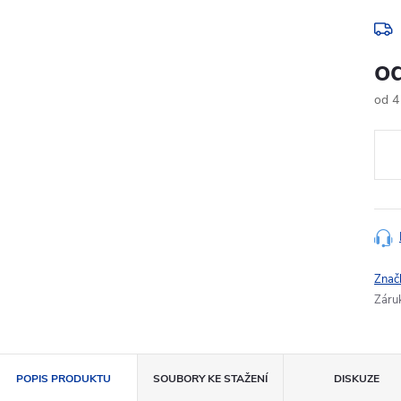
o
od
4
Měr
cena
Znač
Záru
POPIS PRODUKTU
SOUBORY KE STAŽENÍ
DISKUZE