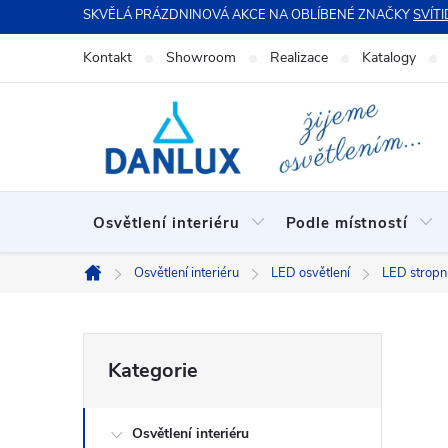
Přejít
SKVĚLÁ PRÁZDNINOVÁ AKCE NA OBLÍBENÉ ZNAČKY
SVÍTI
na
Kontakt
Showroom
Realizace
Katalogy
obsah
Osvětlení interiéru
Podle místností
Osvětlení interiéru
LED osvětlení
LED stropní
Domů
P
Přeskočit
Kategorie
kategorie
o
Osvětlení interiéru