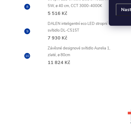
5W, ø 40 cm, CCT 3000-4000K
Nast
5 516 Kč
DALEN inteligentní eco LED stropní
svítidlo DL-C515T
7 930 Kč
Závěsné designové svítidlo Aurelia 1,
zlaté, ø 80cm
11 824 Kč