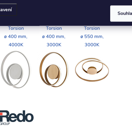
avení
Nástěnné/stropní
Nástěnné/stropní
Nástěnné/stropní
Souhl
LED svítidlo
LED svítidlo
LED svítidlo
Torsion
Torsion
Torsion
ø 400 mm,
ø 400 mm,
ø 550 mm,
4000K
3000K
3000K