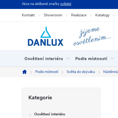
Přejít
Akce na oblíbené značky
svítidel
.
na
Kontakt
Showroom
Realizace
Katalogy
obsah
Osvětlení interiéru
Podle místností
Podle místností
Světla do obýváku
Nástěnná 
Domů
P
Přeskočit
Kategorie
kategorie
o
Osvětlení interiéru