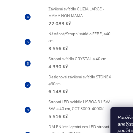
Závěsné svítidlo CLIZIA LARGE -
MAMA NON MAMA
22 083 Kč
Nástěnné/Stropní svítidlo FEBE, ø40
cm
3 556 Kč
Stropní svítidlo CRYSTAL ø 40 cm
4 330 Kč
Designové závěsné svítidlo STONEX
⌀30cm
6 148 Kč
Stropní LED svítidlo LISBOA 31,5W +
5W, ø 40 cm, CCT 3000-4000K
5 516 Kč
Použív
analýz
DALEN inteligentní eco LED stropní
použite