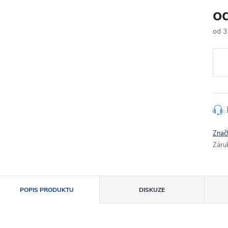
o
od
3
Měr
cena
Znač
Záru
POPIS PRODUKTU
DISKUZE