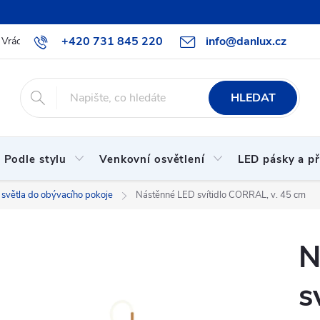
+420 731 845 220
info@danlux.cz
Vrácení zboží a reklamace
O nás
B2B spolupráce
Hodnoc
HLEDAT
Podle stylu
Venkovní osvětlení
LED pásky a př
světla do obývacího pokoje
Nástěnné LED svítidlo CORRAL, v. 45 cm
N
s