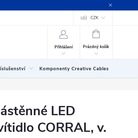
ení obchodu
Obchodní podmínky
Podmínky ochrany osobních
CZK
NÁKUPNÍ
KOŠÍK
Prázdný košík
Přihlášení
íslušenství
Komponenty Creative Cables
Show
ástěnné LED
vítidlo CORRAL, v.