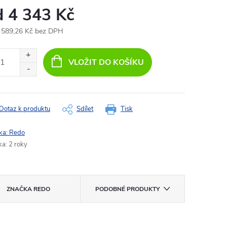
d
4 343 Kč
 589,26 Kč
bez DPH
ná
:
VLOŽIT DO KOŠÍKU
Dotaz k produktu
Sdílet
Tisk
ka:
Redo
ka
:
2 roky
ZNAČKA
REDO
PODOBNÉ PRODUKTY