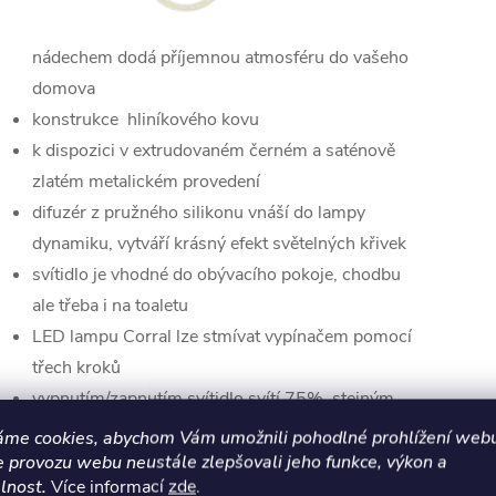
nádechem dodá příjemnou atmosféru do vašeho
domova
konstrukce hliníkového kovu
k dispozici v extrudovaném černém a saténově
zlatém metalickém provedení
difuzér z pružného silikonu vnáší do lampy
dynamiku, vytváří krásný efekt světelných křivek
svítidlo je vhodné do obývacího pokoje, chodbu
ale třeba i na toaletu
LED lampu Corral lze stmívat vypínačem pomocí
třech kroků
vypnutím/zapnutím svítidlo svítí 75%, stejným
způsobem 50% a posledním krokem 25%
áme cookies, abychom Vám umožnili pohodlné prohlížení webu
e provozu webu neustále zlepšovali jeho funkce, výkon a
lnost.
Více informací
zde
.