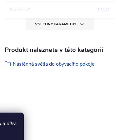
Napětí (V)
:
230V
VŠECHNY PARAMETRY
Produkt naleznete v této kategorii
Nástěnná světla do obývacího pokoje
 a díky