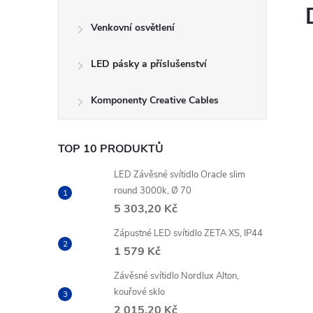
Venkovní osvětlení
LED pásky a příslušenství
Komponenty Creative Cables
TOP 10 PRODUKTŮ
LED Závěsné svítidlo Oracle slim
round 3000k, Ø 70
5 303,20 Kč
Zápustné LED svítidlo ZETA XS, IP44
1 579 Kč
Závěsné svítidlo Nordlux Alton,
kouřové sklo
2 015,20 Kč