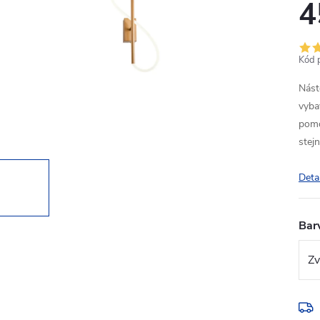
4
Kód 
Nást
vyba
pomo
stej
Deta
Bar