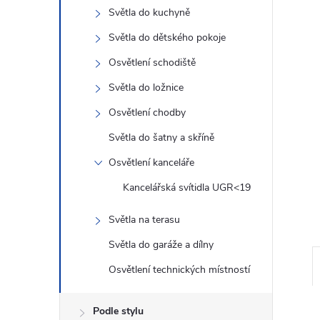
n
Světla do kuchyně
e
Světla do dětského pokoje
Osvětlení schodiště
l
Světla do ložnice
Osvětlení chodby
Světla do šatny a skříně
Osvětlení kanceláře
Kancelářská svítidla UGR<19
Světla na terasu
Světla do garáže a dílny
Osvětlení technických místností
Podle stylu