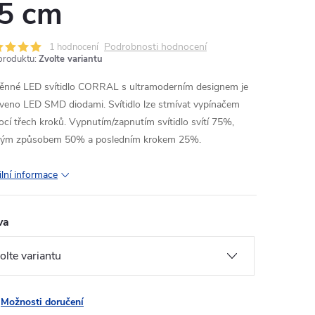
5 cm
Podrobnosti hodnocení
1 hodnocení
produktu:
Zvolte variantu
ěnné LED svítidlo CORRAL s ultramoderním designem je
veno LED SMD diodami. Svítidlo lze stmívat vypínačem
cí třech kroků. Vypnutím/zapnutím svítidlo svítí 75%,
ným způsobem 50% a posledním krokem 25%.
ilní informace
va
Možnosti doručení