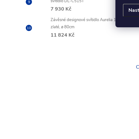
svítidlo DL-C515T
7 930 Kč
Nast
Závěsné designové svítidlo Aurelia 1,
zlaté, ø 80cm
11 824 Kč
C