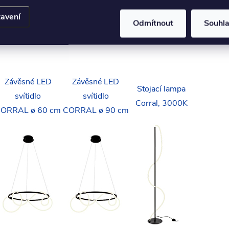
avení
Odmítnout
Souhl
Závěsné LED
Závěsné LED
Stojací lampa
svítidlo
svítidlo
Corral, 3000K
ORRAL ø 60 cm
CORRAL ø 90 cm