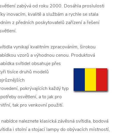
světlení zabývá od roku 2000. D
osáhla proslulosti
íky inovacím, kvalitě a službám a rychle se stala
edním z předních poskytovatelů zařízení a řešení
světlení.
vítidla vynikají kvalitním zpracováním, širokou
abídkou vzorů a výhodnou cenou. Produktová
abídka svítidel obsahuje přes
tyři tisíce druhů modelů
ejrůznějších
rovedení,
pokrývajících každý typ
 potřeby osvětlení, a to jak pro
nitřní, tak pro venkovní použití.
 nabídce naleznete klasická závěsná svítidla, bodová
vítidla i stolní a stojací lampy do obývacích místností,