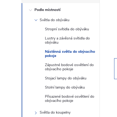
s
Podle místností
t
Světla do obýváku
r
Stropní svítidla do obýváku
a
Lustry a závěsná svítidla do
obýváku
n
Nástěnná světla do obývacího
pokoje
n
Zápustné bodové osvětlení do
obývacího pokoje
í
Stojací lampy do obýváku
Stolní lampy do obýváku
p
Přisazené bodové osvětlení do
obývacího pokoje
a
Světla do koupelny