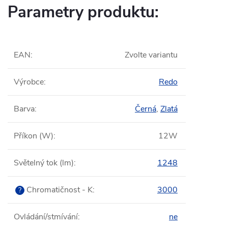
Parametry produktu:
EAN
:
Zvolte variantu
Výrobce
:
Redo
Barva
:
Černá
,
Zlatá
Příkon (W)
:
12W
Světelný tok (lm)
:
1248
Chromatičnost - K
:
3000
?
Ovládání/stmívání
:
ne