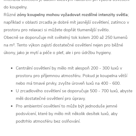
do koupelny.
Různé
zóny koupelny mohou vyžadovat rozdílné intenzity světla
;
například v oblasti zrcadla je dobré mít jasnější osvětlení, zatímco v
prostoru pro relaxaci si můžete dopřát tlumenější světlo.
Obecně se doporučuje mít světelný tok kolem 200 až 250 lumenů
na m². Tento výkon zajistí dostatečné osvětlení nejen pro běžné
úkony, jako je mytí a péče o pleť, ale i pro údržbu hygieny.
Centrální osvětlení by mělo mít alespoň 200 - 300 luxů v
prostoru pro příjemnou atmosféru. Pokud je koupelna větší
nebo má tmavé prvky, zvyšte úroveň luxů na 400 - 600.
U zrcadlového osvětlení se doporučuje 500 - 700 luxů, abyste
měli dostatečné osvětlení pro úpravy.
Pro ambientní osvětlení to může být jednoduše jemné
podsvícení, které by mělo mít několik desítek luxů, aby
podtrhlo atmosféru bez oslňování.