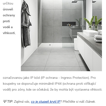
určitou
úroveň
ochrany
proti
vodě a
vlhkosti
,
označovanou jako IP kód (IP ochrana - Ingress Protection). Pro
koupelny se doporučuje minimálně IP44 (ochrana proti stříkající
vodě) pro zóny, kde se očekává, že by mohla být vystavena vlhkosti.
💡 TIP
: Zajímá vás,
co je stupeň krytí IP
? Přečtěte si náš článek.