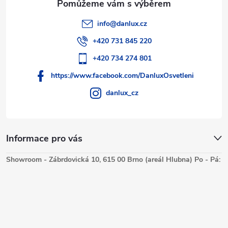
info
@
danlux.cz
+420 731 845 220
+420 734 274 801
https://www.facebook.com/DanluxOsvetleni
danlux_cz
Informace pro vás
Showroom - Zábrdovická 10, 615 00 Brno (areál Hlubna) Po - Pá: