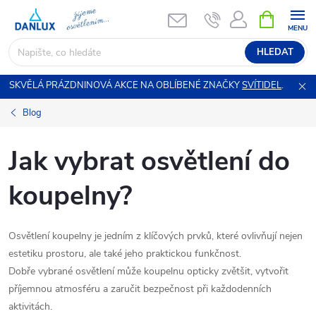
Přejít
NÁKUPNÍ
KOŠÍK
na
obsah
HLEDAT
SKVĚLÁ PRÁZDNINOVÁ AKCE NA OBLÍBENÉ ZNAČKY
SVÍTIDEL
.
Blog
Jak vybrat osvětlení do
koupelny?
Osvětlení koupelny je jedním z klíčových prvků, které ovlivňují nejen
estetiku prostoru, ale také jeho praktickou funkčnost.
Dobře vybrané osvětlení může koupelnu opticky zvětšit, vytvořit
příjemnou atmosféru a zaručit bezpečnost při každodenních
aktivitách.