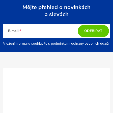
Mějte přehled o novinkách
a slevách
Z
á
E-mail
ODEBÍRAT
p
Vložením e-mailu souhlasíte s
podmínkami ochrany osobních údajů
a
t
í