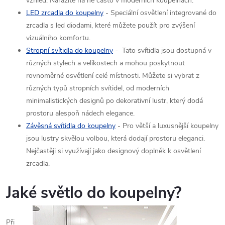
vzhled. Narazíte na ně často v moderních koupelnách.
LED zrcadla do koupelny
- Speciální osvětlení integrované do
zrcadla s led diodami, které můžete použít pro zvýšení
vizuálního komfortu.
Stropní svítidla do koupelny
-
Tato svítidla jsou dostupná v
různých stylech a velikostech a mohou poskytnout
rovnoměrné osvětlení celé místnosti. Můžete si vybrat z
různých typů stropních svítidel, od moderních
minimalistických designů po dekorativní lustr, který dodá
prostoru alespoň nádech elegance.
Závěsná svítidla do koupelny
- Pro větší a luxusnější koupelny
jsou lustry skvělou volbou, která dodají prostoru eleganci.
Nejčastěji si využívají jako designový doplněk k osvětlení
zrcadla.
Jaké světlo do koupelny?
Při